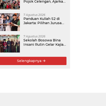
Pojok Celengan, Ajarkan
Anak Desa Pohroh
Gemar Menabung
7 Agustus 2026
Panduan Kuliah S2 di
Jakarta: Pilihan Jurusan,
Data Prospek, dan
Rekomendasi Kampus
7 Agustus 2026
Sekolah Bosowa Bina
Insani Rutin Gelar Kajian
Islam untuk Orang Tua,
Alumni, dan Masyarakat
Umum
Selengkapnya