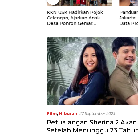
niversitas Panca
KKN USK Hadirkan Pojok
Panduan
uat Kolaborasi
Celengan, Ajarkan Anak
Jakarta:
Lewat Program
Desa Pohroh Gemar
Data Pr
Menabung
Rekome
Film
,
Hiburan
27 September 2023
Petualangan Sherina 2 Akan
Setelah Menunggu 23 Tahu