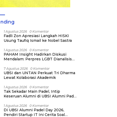
ending
1 Agustus 2026
0 Komentar
Fadli Zon Apresiasi Langkah HISKI
Usung Taufiq Ismail ke Nobel Sastra
1 Agustus 2026
0 Komentar
PAHAM Insight Hadirkan Diskusi
Mendalam: Perpres LGBT Dianalisis
sebagai Strategi Pertahanan Negara
Bukan Ancaman Individual
7 Agustus 2026
0 Komentar
UBSI dan UNTAN Perkuat Tri Dharma
Lewat Kolaborasi Akademik
1 Agustus 2026
0 Komentar
Tak Sekadar Main Padel, Intip
Keseruan Alumni di UBSI Alumni Padel
Day 2026!
1 Agustus 2026
0 Komentar
Di UBSI Alumni Padel Day 2026,
Pendiri Startup IT Ini Cerita Soal