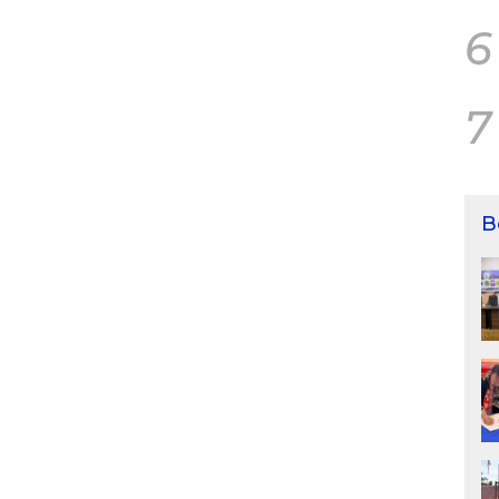
6
7
B