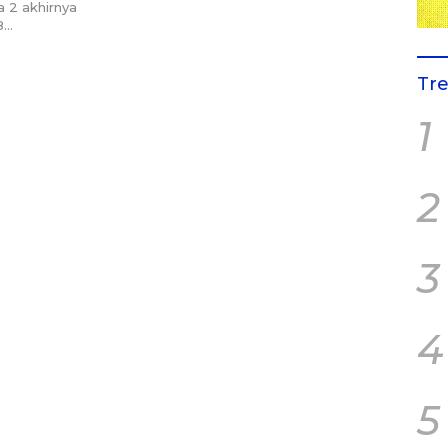
 2 akhirnya
8…
Tr
1
2
3
4
5