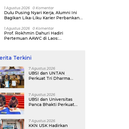
Bisnis ERP, AI, dan Pentingnya
Network Alumni
1 Agustus 2026
0 Komentar
Dulu Pusing Nyari Kerja, Alumni Ini
Bagikan Lika-Liku Karier Perbankan
Hingga Nostalgia di UBSI Alumni Padel
Day 2026
1 Agustus 2026
0 Komentar
Prof. Rokhmin Dahuri Hadiri
Pertemuan AAWC di Laos:
Memperkuat Kerja Sama Asia-Pasifik
untuk Ketahanan Air dan Iklim
erita Terkini
7 Agustus 2026
UBSI dan UNTAN
Perkuat Tri Dharma
Lewat Kolaborasi
Akademik
7 Agustus 2026
UBSI dan Universitas
Panca Bhakti Perkuat
Kolaborasi Akademik
Lewat Program PKM
7 Agustus 2026
KKN USK Hadirkan