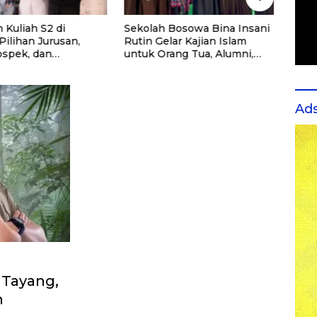
 Kuliah S2 di
Sekolah Bosowa Bina Insani
Cara 
 Pilihan Jurusan,
Rutin Gelar Kajian Islam
Spea
ospek, dan
untuk Orang Tua, Alumni,
ndasi Kampus
dan Masyarakat Umum
Ad
 Tayang,
n