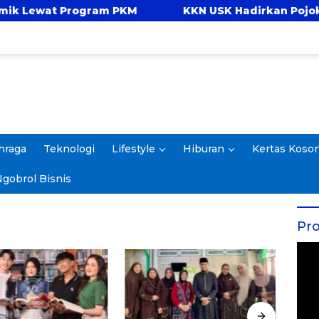
at Program PKM
KKN USK Hadirkan Pojok Celeng
hraga
Teknologi
Lifestyle
Hiburan
Kertas Koso
gobrol Bisnis
Pro