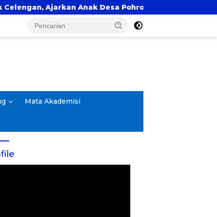
an, Ajarkan Anak Desa Pohroh Gemar Menabung
ng
Mata Akademisi
file