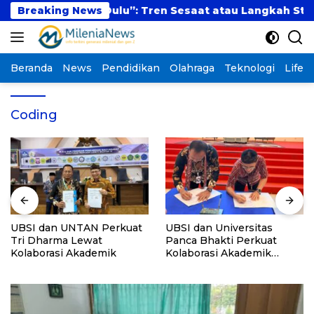
Langsung
 “Kabur Aja Dulu”: Tren Sesaat atau Langkah Strate
Breaking News
ke
konten
Beranda
News
Pendidikan
Olahraga
Teknologi
Lifest
Coding
UBSI dan UNTAN Perkuat
UBSI dan Universitas
Tri Dharma Lewat
Panca Bhakti Perkuat
Kolaborasi Akademik
Kolaborasi Akademik
Lewat Program PKM