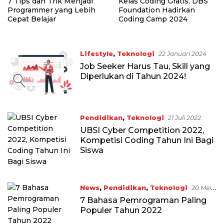
7 Tips dan Trik Menjadi
Kelas Coding Gratis, DBS
Programmer yang Lebih
Foundation Hadirkan
Cepat Belajar
Coding Camp 2024
Lifestyle
,
Teknologi
22 Januari 2024
Job Seeker Harus Tau, Skill yang
Diperlukan di Tahun 2024!
Pendidikan
,
Teknologi
21 Juli 2022
UBSI Cyber Competition 2022,
Kompetisi Coding Tahun Ini Bagi
Siswa
News
,
Pendidikan
,
Teknologi
20 Mei
2022
7 Bahasa Pemrograman Paling
Populer Tahun 2022