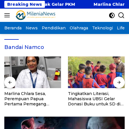
Langsung
ampus Pontianak Gelar PKM
Breaking News
Marlina Chlara Sesa
ke
konten
Beranda
News
Pendidikan
Olahraga
Teknologi
Lifest
Bandai Namco
Marlina Chlara Sesa,
Tingkatkan Literasi,
Perempuan Papua
Mahasiswa UBSI Gelar
Pertama Pemegang
Donasi Buku untuk SD di
Lisensi Airbus A320
Bekasi pada Kegiatan BSI
Explore 2026