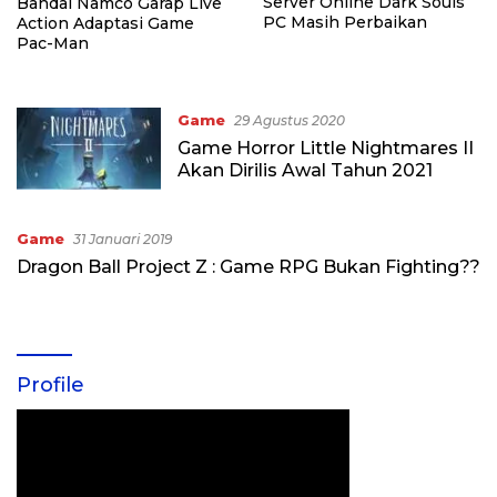
Server Online Dark Souls
Bandai Namco Garap Live
PC Masih Perbaikan
Action Adaptasi Game
Pac-Man
Game
29 Agustus 2020
Game Horror Little Nightmares II
Akan Dirilis Awal Tahun 2021
Game
31 Januari 2019
Dragon Ball Project Z : Game RPG Bukan Fighting??
Profile