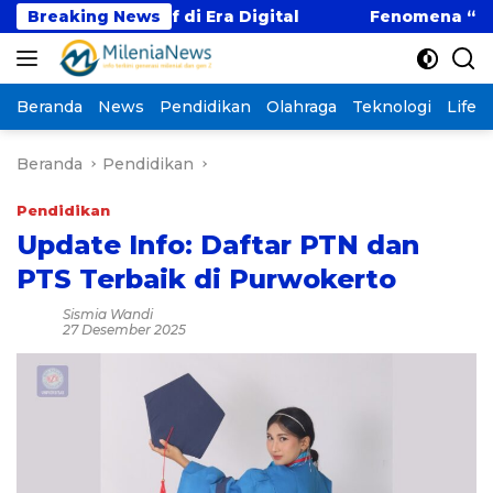
Langsung
itif di Era Digital
Breaking News
Fenomena “Kabur Aja Dulu”:
ke
konten
Beranda
News
Pendidikan
Olahraga
Teknologi
Lifest
Beranda
Pendidikan
Pendidikan
Update Info: Daftar PTN dan
PTS Terbaik di Purwokerto
Sismia Wandi
27 Desember 2025