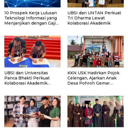
10 Prospek Kerja Lulusan
UBSI dan UNTAN Perkuat
Teknologi Informasi yang
Tri Dharma Lewat
Menjanjikan dengan Gaji
Kolaborasi Akademik
Kompetitif di Era Digital
UBSI dan Universitas
KKN USK Hadirkan Pojok
Panca Bhakti Perkuat
Celengan, Ajarkan Anak
Kolaborasi Akademik
Desa Pohroh Gemar
Lewat Program PKM
Menabung