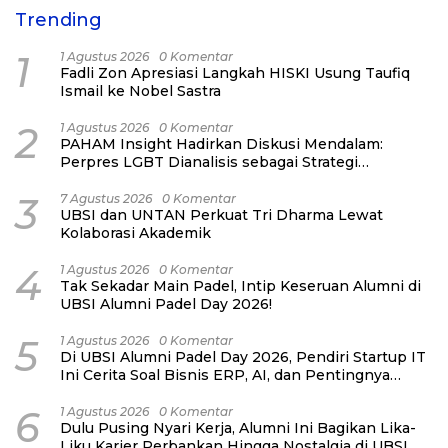
Trending
1
1 Agustus 2026
0 Komentar
Fadli Zon Apresiasi Langkah HISKI Usung Taufiq
Ismail ke Nobel Sastra
2
1 Agustus 2026
0 Komentar
PAHAM Insight Hadirkan Diskusi Mendalam:
Perpres LGBT Dianalisis sebagai Strategi
Pertahanan Negara Bukan Ancaman Individual
3
7 Agustus 2026
0 Komentar
UBSI dan UNTAN Perkuat Tri Dharma Lewat
Kolaborasi Akademik
4
1 Agustus 2026
0 Komentar
Tak Sekadar Main Padel, Intip Keseruan Alumni di
UBSI Alumni Padel Day 2026!
5
1 Agustus 2026
0 Komentar
Di UBSI Alumni Padel Day 2026, Pendiri Startup IT
Ini Cerita Soal Bisnis ERP, AI, dan Pentingnya
Network Alumni
6
1 Agustus 2026
0 Komentar
Dulu Pusing Nyari Kerja, Alumni Ini Bagikan Lika-
Liku Karier Perbankan Hingga Nostalgia di UBSI