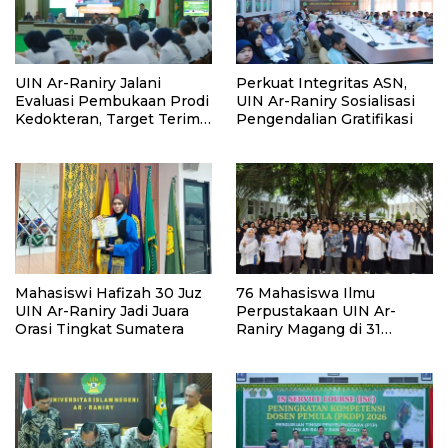
UIN Ar-Raniry Jalani
Perkuat Integritas ASN,
Evaluasi Pembukaan Prodi
UIN Ar-Raniry Sosialisasi
Kedokteran, Target Terima
Pengendalian Gratifikasi
Mahasiswa Baru Tahun Ini
Mahasiswi Hafizah 30 Juz
76 Mahasiswa Ilmu
UIN Ar-Raniry Jadi Juara
Perpustakaan UIN Ar-
Orasi Tingkat Sumatera
Raniry Magang di 31
Perpustakaan Aceh