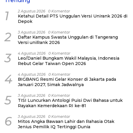
Trending
1
2 Agustus 2026
0 Komentar
Ketahui Detail PTS Unggulan Versi Unirank 2026 di
Depok
2
3 Agustus 2026
0 Komentar
Daftar Kampus Swasta Unggulan di Tangerang
Versi uniRank 2026
3
4 Agustus 2026
0 Komentar
Leo/Daniel Bungkam Wakil Malaysia, Indonesia
Rebut Gelar Taiwan Open 2026
4
4 Agustus 2026
0 Komentar
BIGBANG Resmi Gelar Konser di Jakarta pada
Januari 2027, Simak Jadwalnya
5
3 Agustus 2026
0 Komentar
TISI Luncurkan Antologi Puisi Dwi Bahasa untuk
Rayakan Kemerdekaan RI ke-81
6
3 Agustus 2026
0 Komentar
Mitos Angka Bawaan Lahir dan Rahasia Otak
Jenius Pemilik IQ Tertinggi Dunia