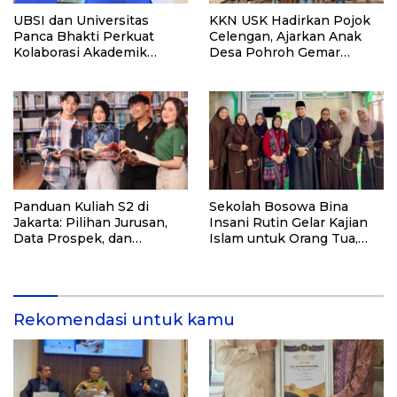
UBSI dan Universitas
KKN USK Hadirkan Pojok
Panca Bhakti Perkuat
Celengan, Ajarkan Anak
Kolaborasi Akademik
Desa Pohroh Gemar
Lewat Program PKM
Menabung
Panduan Kuliah S2 di
Sekolah Bosowa Bina
Jakarta: Pilihan Jurusan,
Insani Rutin Gelar Kajian
Data Prospek, dan
Islam untuk Orang Tua,
Rekomendasi Kampus
Alumni, dan Masyarakat
Umum
Rekomendasi untuk kamu