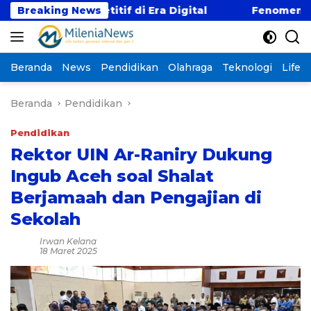
Langsung
 Kompetitif di Era Digital
Breaking News
Fenomena “Kabur Aja
ke
konten
Beranda
News
Pendidikan
Olahraga
Teknologi
Lifest
Beranda
Pendidikan
Pendidikan
Rektor UIN Ar-Raniry Dukung
Ingub Aceh soal Shalat
Berjamaah dan Pengajian di
Sekolah
Irwan Kelana
18 Maret 2025