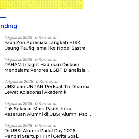
ending
1 Agustus 2026
0 Komentar
Fadli Zon Apresiasi Langkah HISKI
Usung Taufiq Ismail ke Nobel Sastra
1 Agustus 2026
0 Komentar
PAHAM Insight Hadirkan Diskusi
Mendalam: Perpres LGBT Dianalisis
sebagai Strategi Pertahanan Negara
Bukan Ancaman Individual
7 Agustus 2026
0 Komentar
UBSI dan UNTAN Perkuat Tri Dharma
Lewat Kolaborasi Akademik
1 Agustus 2026
0 Komentar
Tak Sekadar Main Padel, Intip
Keseruan Alumni di UBSI Alumni Padel
Day 2026!
1 Agustus 2026
0 Komentar
Di UBSI Alumni Padel Day 2026,
Pendiri Startup IT Ini Cerita Soal