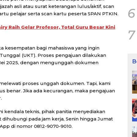
ijazah asli atau surat keterangan lulus/aktif, scan
6
tu pelajar serta scan kartu peserta SPAN PTKIN.
ry Raih Gelar Profesor, Total Guru Besar Kini
7
uka kesempatan bagi mahasiswa yang ingin
Tunggal (UKT). Proses pengajuan dilakukan
B
 2 Mei 2025, dengan mengunggah dokumen
 melewati proses unggah dokumen. Tapi, kami
s benar. Jika ada kecurangan, maka pengajuan
.
 kendala teknis, pihak panitia menyediakan
t dihubungi pada jam kerja, Senin hingga Jumat
sApp di nomor 0812-9070-9010.