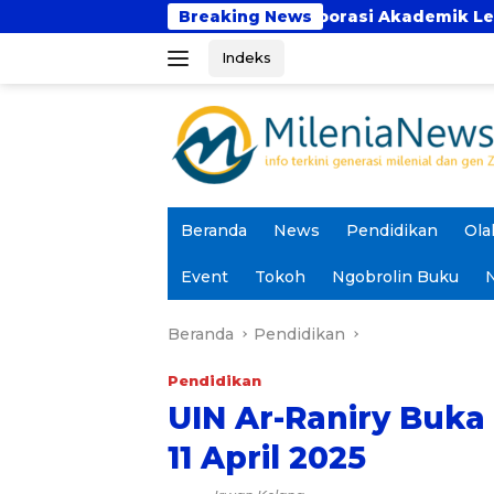
Langsung
kti Perkuat Kolaborasi Akademik Lewat Program PKM
Breaking News
ke
Indeks
konten
Beranda
News
Pendidikan
Ola
Event
Tokoh
Ngobrolin Buku
N
Beranda
Pendidikan
Pendidikan
UIN Ar-Raniry Buka
11 April 2025