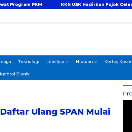
KKN USK Hadirkan Pojok Celengan, Ajarkan Anak
hraga
Teknologi
Lifestyle
Hiburan
Kertas Koso
gobrol Bisnis
Pro
 Daftar Ulang SPAN Mulai