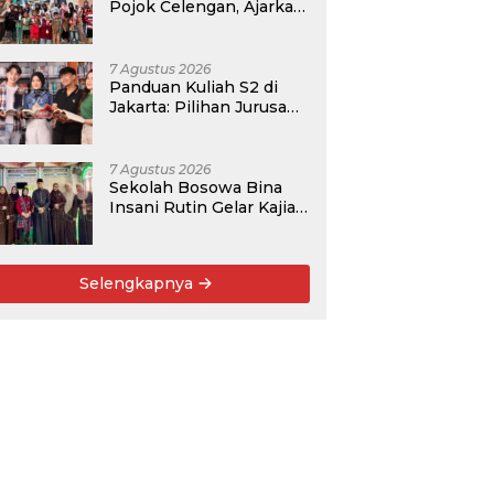
Pojok Celengan, Ajarkan
Anak Desa Pohroh
Gemar Menabung
7 Agustus 2026
Panduan Kuliah S2 di
Jakarta: Pilihan Jurusan,
Data Prospek, dan
Rekomendasi Kampus
7 Agustus 2026
Sekolah Bosowa Bina
Insani Rutin Gelar Kajian
Islam untuk Orang Tua,
Alumni, dan Masyarakat
Umum
Selengkapnya