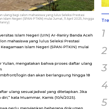
ulang bagi calon mahasiswa yang lulus Seleksi Prestasi
Islam Negeri (SPAN-PTKIN) mulai Jumat, 11 April 2025, hingga
Tr
Raniry)
1
versitas Islam Negeri (UIN) Ar-Raniry Banda Aceh
n mahasiswa yang lulus Seleksi Prestasi
2
 Keagamaan Islam Negeri (SPAN-PTKIN) mulai
 Yulian, mengatakan bahwa proses daftar ulang
3
n
spmbfront/login dan akan berlangsung hingga 18
4
tar ulang sesuai jadwal yang ditetapkan. Jika
iri,” kata Muammar, Kamis (10/4/2025).
5
iswa perlu menyiapkan beberapa dokumen