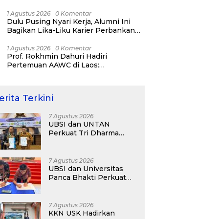
Bisnis ERP, AI, dan Pentingnya
Network Alumni
1 Agustus 2026
0 Komentar
Dulu Pusing Nyari Kerja, Alumni Ini
Bagikan Lika-Liku Karier Perbankan
Hingga Nostalgia di UBSI Alumni Padel
Day 2026
1 Agustus 2026
0 Komentar
Prof. Rokhmin Dahuri Hadiri
Pertemuan AAWC di Laos:
Memperkuat Kerja Sama Asia-Pasifik
untuk Ketahanan Air dan Iklim
erita Terkini
7 Agustus 2026
UBSI dan UNTAN
Perkuat Tri Dharma
Lewat Kolaborasi
Akademik
7 Agustus 2026
UBSI dan Universitas
Panca Bhakti Perkuat
Kolaborasi Akademik
Lewat Program PKM
7 Agustus 2026
KKN USK Hadirkan