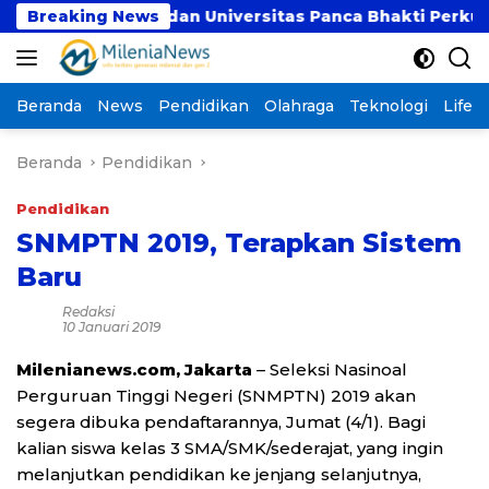
Langsung
Breaking News
UBSI dan Universitas Panca Bhakti Perkuat Kola
ke
konten
Beranda
News
Pendidikan
Olahraga
Teknologi
Lifest
Beranda
Pendidikan
Pendidikan
SNMPTN 2019, Terapkan Sistem
Baru
Redaksi
10 Januari 2019
Milenianews.com, Jakarta
– Seleksi Nasinoal
Perguruan Tinggi Negeri (SNMPTN) 2019 akan
segera dibuka pendaftarannya, Jumat (4/1). Bagi
kalian siswa kelas 3 SMA/SMK/sederajat, yang ingin
melanjutkan pendidikan ke jenjang selanjutnya,