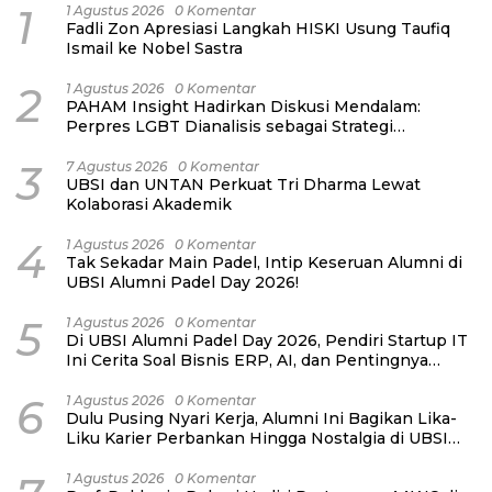
1
1 Agustus 2026
0 Komentar
Fadli Zon Apresiasi Langkah HISKI Usung Taufiq
Ismail ke Nobel Sastra
2
1 Agustus 2026
0 Komentar
PAHAM Insight Hadirkan Diskusi Mendalam:
Perpres LGBT Dianalisis sebagai Strategi
Pertahanan Negara Bukan Ancaman Individual
3
7 Agustus 2026
0 Komentar
UBSI dan UNTAN Perkuat Tri Dharma Lewat
Kolaborasi Akademik
4
1 Agustus 2026
0 Komentar
Tak Sekadar Main Padel, Intip Keseruan Alumni di
UBSI Alumni Padel Day 2026!
5
1 Agustus 2026
0 Komentar
Di UBSI Alumni Padel Day 2026, Pendiri Startup IT
Ini Cerita Soal Bisnis ERP, AI, dan Pentingnya
Network Alumni
6
1 Agustus 2026
0 Komentar
Dulu Pusing Nyari Kerja, Alumni Ini Bagikan Lika-
Liku Karier Perbankan Hingga Nostalgia di UBSI
Alumni Padel Day 2026
1 Agustus 2026
0 Komentar