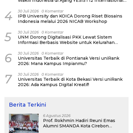
Wakili Indonesia di Ajang YESIST12 Internasional
2026
4
30 Juli 2026
0 Komentar
IPB University dan KOICA Dorong Riset Biosains
Indonesia melalui 2026 NICAB Workshop
5
30 Juli 2026
0 Komentar
UNM Dorong Digitalisasi PKK Lewat Sistem
Informasi Berbasis Website untuk Kelurahan
Cipinang Melayu
6
30 Juli 2026
0 Komentar
Universitas Terbaik di Pontianak Versi uniRank
2026: Mana Kampus Impianmu?
7
30 Juli 2026
0 Komentar
Universitas Terbaik di Kota Bekasi Versi uniRank
2026: Ada Kampus Digital Kreatif!
Berita Terkini
6 Agustus 2026
Prof. Rokhmin Hadiri Reuni Emas
Alumni SMANDA Kota Cirebon
Angkatan 76: 50 Tahun Lalu Kita