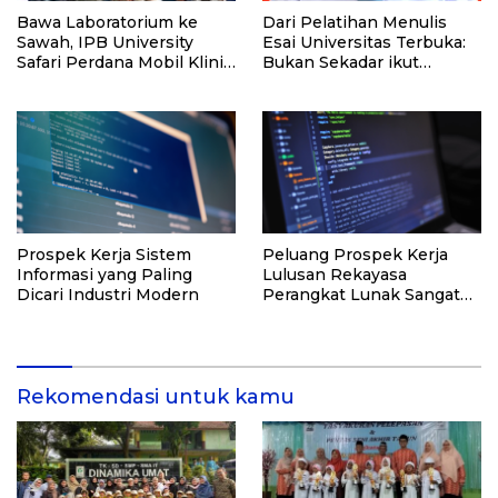
Bawa Laboratorium ke
Dari Pelatihan Menulis
Sawah, IPB University
Esai Universitas Terbuka:
Safari Perdana Mobil Klinik
Bukan Sekadar ikut
Tanaman
Lomba, Ini Kesempatan
Membuktikan Potensimu
Prospek Kerja Sistem
Peluang Prospek Kerja
Informasi yang Paling
Lulusan Rekayasa
Dicari Industri Modern
Perangkat Lunak Sangat
Menjanjikan di Industri
Teknologi
Rekomendasi untuk kamu