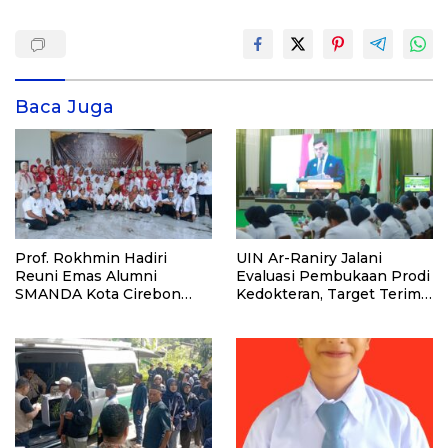
Baca Juga
Prof. Rokhmin Hadiri
UIN Ar-Raniry Jalani
Reuni Emas Alumni
Evaluasi Pembukaan Prodi
SMANDA Kota Cirebon
Kedokteran, Target Terima
Angkatan 76: 50 Tahun
Mahasiswa Baru Tahun Ini
Lalu Kita Pernah Bersama