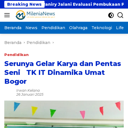
Langsung
niry Jalani Evaluasi Pembukaan Prodi Kedokteran, Targ
Breaking News
ke
konten
Beranda
News
Pendidikan
Olahraga
Teknologi
Lifest
Beranda
Pendidikan
Pendidikan
Serunya Gelar Karya dan Pentas
Seni TK IT Dinamika Umat
Bogor
Irwan Kelana
26 Januari 2025