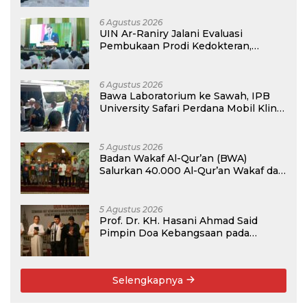
Pernah Bersama
6 Agustus 2026
UIN Ar-Raniry Jalani Evaluasi
Pembukaan Prodi Kedokteran,
Target Terima Mahasiswa Baru
Tahun Ini
6 Agustus 2026
Bawa Laboratorium ke Sawah, IPB
University Safari Perdana Mobil Klinik
Tanaman
5 Agustus 2026
Badan Wakaf Al-Qur’an (BWA)
Salurkan 40.000 Al-Qur’an Wakaf dan
Perkuat Pemberdayaan Masyarakat
di Kalimantan Barat
5 Agustus 2026
Prof. Dr. KH. Hasani Ahmad Said
Pimpin Doa Kebangsaan pada
Semarak HUT Kemerdekaan RI Ke-81
di Kementerian Imigrasi dan
Pemasyarakatan RI
Selengkapnya