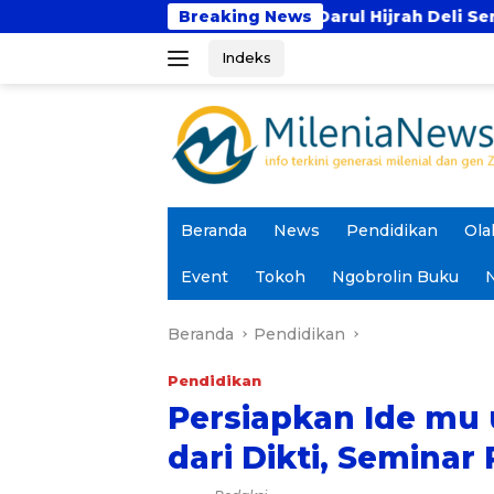
Langsung
tren Tahfidz Darul Hijrah Deli Serdang
Breaking News
Prodi P
ke
Indeks
konten
Beranda
News
Pendidikan
Ola
Event
Tokoh
Ngobrolin Buku
N
Beranda
Pendidikan
Pendidikan
Persiapkan Ide mu
dari Dikti, Seminar