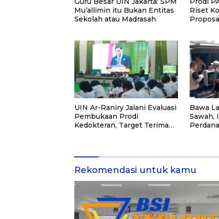
Guru Besar UIN Jakarta: SPM
Prodi PA
Mu’allimin itu Bukan Entitas
Riset Ko
Sekolah atau Madrasah
Proposa
2026
UIN Ar-Raniry Jalani Evaluasi
Bawa La
Pembukaan Prodi
Sawah, I
Kedokteran, Target Terima
Perdana
Mahasiswa Baru Tahun Ini
Tanama
Rekomendasi untuk kamu