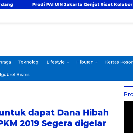
AI UIN Jakarta Genjot Riset Kolaboratif, Antar 4 Proposa
hraga
Teknologi
Lifestyle
Hiburan
Kertas Koso
gobrol Bisnis
Pro
 untuk dapat Dana Hibah
 PKM 2019 Segera digelar