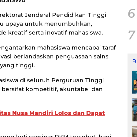
6
rektorat Jenderal Pendidikan Tinggi
atu upaya untuk menumbuhkan,
7
 kreatif serta inovatif mahasiswa.
gantarkan mahasiswa mencapai taraf
ovasi berlandaskan penguasaan sains
B
yang tinggi.
siswa di seluruh Perguruan Tinggi
bersifat kompetitif, akuntabel dan
tas Nusa Mandiri Lolos dan Dapat
engikuti seminar PKM tersebut, bagi