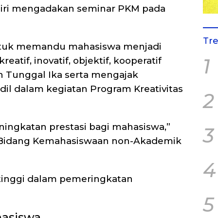
ndiri mengadakan seminar PKM pada
Tr
untuk memandu mahasiswa menjadi
1
reatif, inovatif, objektif, kooperatif
Tunggal Ika serta mengajak
il dalam kegiatan Program Kreativitas
2
gkatan prestasi bagi mahasiswa,”
3
ua Bidang Kemahasiswaan non-Akademik
4
n tinggi dalam pemeringkatan
5
hasiswa