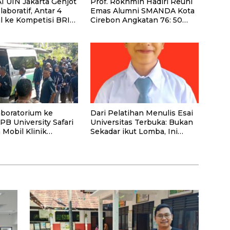
I UIN Jakarta Genjot
Prof. Rokhmin Hadiri Reuni
laboratif, Antar 4
Emas Alumni SMANDA Kota
l ke Kompetisi BRIN
Cirebon Angkatan 76: 50
Tahun Lalu Kita Pernah
Bersama
boratorium ke
Dari Pelatihan Menulis Esai
PB University Safari
Universitas Terbuka: Bukan
 Mobil Klinik
Sekadar ikut Lomba, Ini
n
Kesempatan Membuktikan
Potensimu