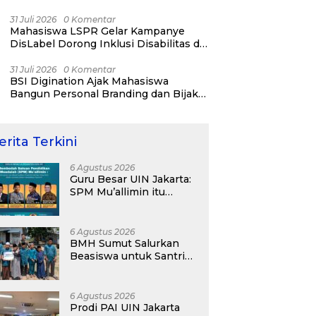
31 Juli 2026
0 Komentar
Mahasiswa LSPR Gelar Kampanye
DisLabel Dorong Inklusi Disabilitas di
Jakarta
31 Juli 2026
0 Komentar
BSI Digination Ajak Mahasiswa
Bangun Personal Branding dan Bijak
Bermedia Sosial Sejak Kuliah
erita Terkini
6 Agustus 2026
Guru Besar UIN Jakarta:
SPM Mu’allimin itu
Bukan Entitas Sekolah
atau Madrasah
6 Agustus 2026
BMH Sumut Salurkan
Beasiswa untuk Santri
Pesantren Tahfidz Darul
Hijrah Deli Serdang
6 Agustus 2026
Prodi PAI UIN Jakarta