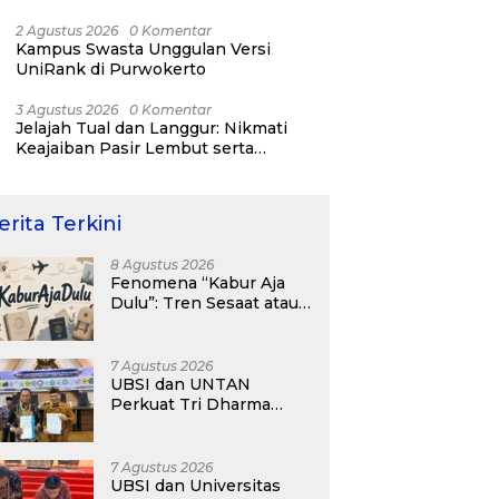
Tertinggi Dunia
2 Agustus 2026
0 Komentar
Kampus Swasta Unggulan Versi
UniRank di Purwokerto
3 Agustus 2026
0 Komentar
Jelajah Tual dan Langgur: Nikmati
Keajaiban Pasir Lembut serta
Fenomena Pasir Timbul di Kepulauan
Kei
erita Terkini
8 Agustus 2026
Fenomena “Kabur Aja
Dulu”: Tren Sesaat atau
Langkah Strategis
Membangun Masa
Depan?
7 Agustus 2026
UBSI dan UNTAN
Perkuat Tri Dharma
Lewat Kolaborasi
Akademik
7 Agustus 2026
UBSI dan Universitas