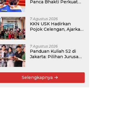
Panca Bhakti Perkuat
Kolaborasi Akademik
Lewat Program PKM
7 Agustus 2026
KKN USK Hadirkan
Pojok Celengan, Ajarkan
Anak Desa Pohroh
Gemar Menabung
7 Agustus 2026
Panduan Kuliah S2 di
Jakarta: Pilihan Jurusan,
Data Prospek, dan
Rekomendasi Kampus
Selengkapnya