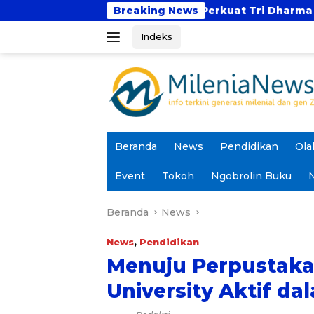
Langsung
UBSI dan UNTAN Perkuat Tri Dharma Lewat Kolaborasi
Breaking News
ke
Indeks
konten
Beranda
News
Pendidikan
Ola
Event
Tokoh
Ngobrolin Buku
N
Beranda
News
News
,
Pendidikan
Menuju Perpustaka
University Aktif d