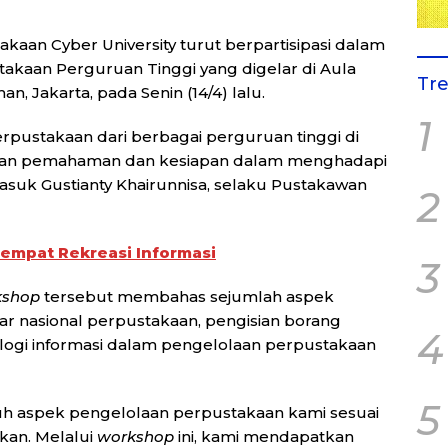
akaan Cyber University turut berpartisipasi dalam
takaan Perguruan Tinggi yang digelar di Aula
Tr
n, Jakarta, pada Senin (14/4) lalu.
1
perpustakaan dari berbagai perguruan tinggi di
tkan pemahaman dan kesiapan dalam menghadapi
asuk Gustianty Khairunnisa, selaku Pustakawan
2
empat Rekreasi Informasi
3
kshop
tersebut membahas sejumlah aspek
ar nasional perpustakaan, pengisian borang
4
ologi informasi dalam pengelolaan perpustakaan
5
uh aspek pengelolaan perpustakaan kami sesuai
kan. Melalui
workshop
ini, kami mendapatkan