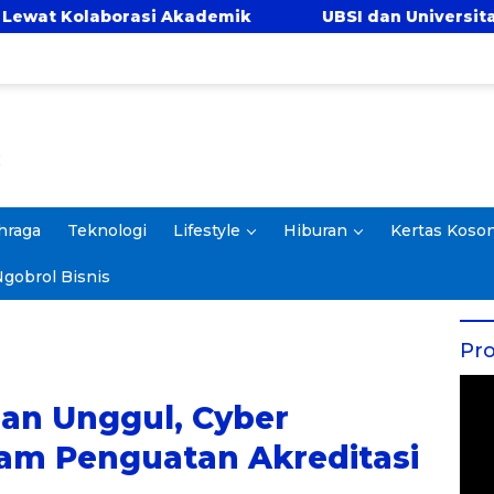
 Akademik
UBSI dan Universitas Panca Bhakti P
hraga
Teknologi
Lifestyle
Hiburan
Kertas Koso
gobrol Bisnis
Pro
an Unggul, Cyber
alam Penguatan Akreditasi