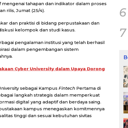
mengenai tahapan dan indikator dalam proses
6
n rilis, Jumat (25/4).
kar dan praktisi di bidang perpustakaan dan
7
 diskusi kelompok dan studi kasus.
gai pengalaman institusi yang telah berhasil
nspirasi dalam pengembangan sistem
ahnya.
B
takaan Cyber University dalam Upaya Dorong
University sebagai Kampus
Fintech
Pertama di
sebagai langkah strategis dalam memperkuat
ormasi digital yang adaptif dan berdaya saing.
i, perpustakaan kampus menegaskan komitmennya
litas tinggi dan sesuai kebutuhan sivitas