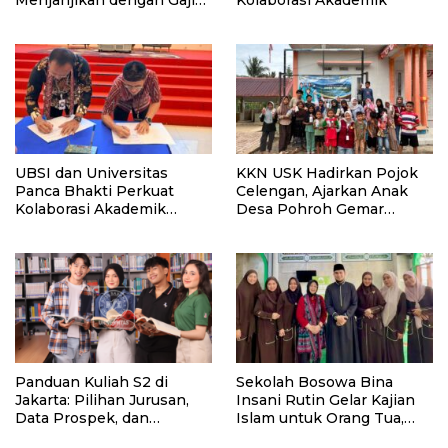
Kompetitif di Era Digital
UBSI dan Universitas
KKN USK Hadirkan Pojok
Panca Bhakti Perkuat
Celengan, Ajarkan Anak
Kolaborasi Akademik
Desa Pohroh Gemar
Lewat Program PKM
Menabung
Panduan Kuliah S2 di
Sekolah Bosowa Bina
Jakarta: Pilihan Jurusan,
Insani Rutin Gelar Kajian
Data Prospek, dan
Islam untuk Orang Tua,
Rekomendasi Kampus
Alumni, dan Masyarakat