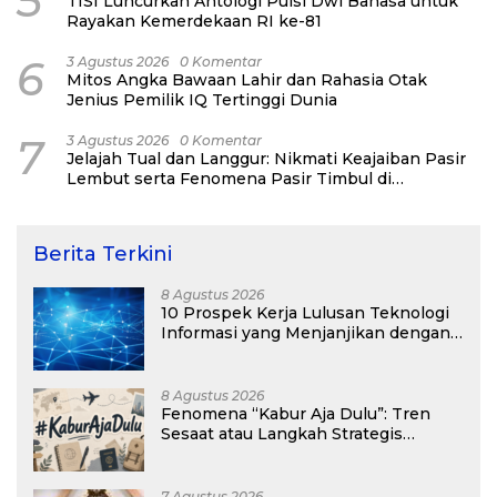
5
TISI Luncurkan Antologi Puisi Dwi Bahasa untuk
Rayakan Kemerdekaan RI ke-81
6
3 Agustus 2026
0 Komentar
Mitos Angka Bawaan Lahir dan Rahasia Otak
Jenius Pemilik IQ Tertinggi Dunia
7
3 Agustus 2026
0 Komentar
Jelajah Tual dan Langgur: Nikmati Keajaiban Pasir
Lembut serta Fenomena Pasir Timbul di
Kepulauan Kei
Berita Terkini
8 Agustus 2026
10 Prospek Kerja Lulusan Teknologi
Informasi yang Menjanjikan dengan
Gaji Kompetitif di Era Digital
8 Agustus 2026
Fenomena “Kabur Aja Dulu”: Tren
Sesaat atau Langkah Strategis
Membangun Masa Depan?
7 Agustus 2026