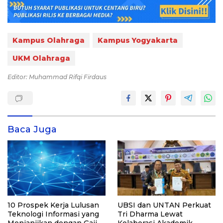
Kampus Olahraga
Kampus Yogyakarta
UKM Olahraga
Editor: Muhammad Rifqi Firdaus
Baca Juga
10 Prospek Kerja Lulusan
UBSI dan UNTAN Perkuat
Teknologi Informasi yang
Tri Dharma Lewat
Menjanjikan dengan Gaji
Kolaborasi Akademik