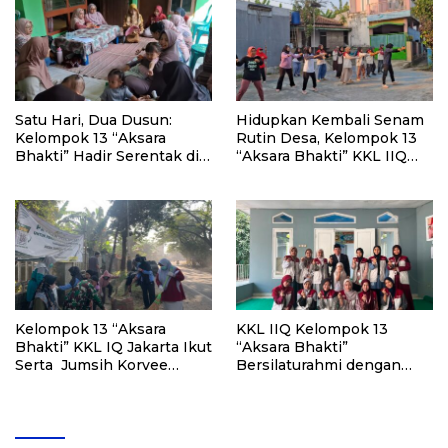
Satu Hari, Dua Dusun:
Hidupkan Kembali Senam
Kelompok 13 “Aksara
Rutin Desa, Kelompok 13
Bhakti” Hadir Serentak di
“Aksara Bhakti” KKL IIQ
Majelis Ta’lim dan
Jakarta Berbaur dengan
Posyandu
Warga RT 03 Dusun 1
Kelompok 13 “Aksara
KKL IIQ Kelompok 13
Bhakti” KKL IQ Jakarta Ikut
“Aksara Bhakti”
Serta Jumsih Korvee
Bersilaturahmi dengan
Bersama Camat
Ketua BAZNAS Kabupaten
Klapanunggal dan Lintas
Bogor: Sinergi Program
Unsur Masyarakat
Zakat dan Pengabdian
Masyarakat