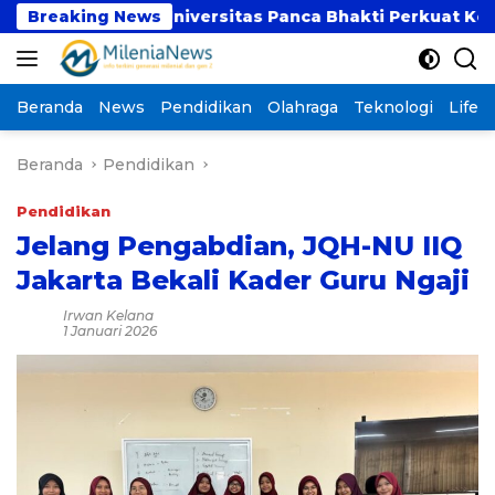
Langsung
I dan Universitas Panca Bhakti Perkuat Kolaborasi Ak
Breaking News
ke
konten
Beranda
News
Pendidikan
Olahraga
Teknologi
Lifest
Beranda
Pendidikan
Pendidikan
Jelang Pengabdian, JQH-NU IIQ
Jakarta Bekali Kader Guru Ngaji
Irwan Kelana
1 Januari 2026