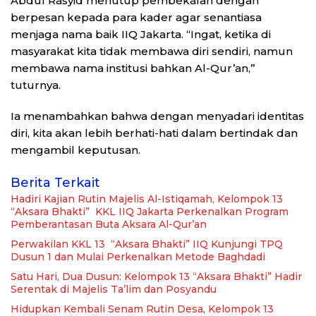
Abdul Rasyid menutup pembekalan dengan
berpesan kepada para kader agar senantiasa
menjaga nama baik IIQ Jakarta. “Ingat, ketika di
masyarakat kita tidak membawa diri sendiri, namun
membawa nama institusi bahkan Al-Qur’an,”
tuturnya.
Ia menambahkan bahwa dengan menyadari identitas
diri, kita akan lebih berhati-hati dalam bertindak dan
mengambil keputusan.
Berita Terkait
Hadiri Kajian Rutin Majelis Al-Istiqamah, Kelompok 13
“Aksara Bhakti” KKL IIQ Jakarta Perkenalkan Program
Pemberantasan Buta Aksara Al-Qur’an
Perwakilan KKL 13 “Aksara Bhakti” IIQ Kunjungi TPQ
Dusun 1 dan Mulai Perkenalkan Metode Baghdadi
Satu Hari, Dua Dusun: Kelompok 13 “Aksara Bhakti” Hadir
Serentak di Majelis Ta’lim dan Posyandu
Hidupkan Kembali Senam Rutin Desa, Kelompok 13