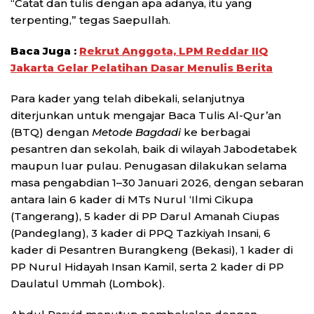
“Catat dan tulis dengan apa adanya, itu yang
terpenting,” tegas Saepullah.
Baca Juga :
Rekrut Anggota, LPM Reddar IIQ
Jakarta Gelar Pelatihan Dasar Menulis Berita
Para kader yang telah dibekali, selanjutnya
diterjunkan untuk mengajar Baca Tulis Al-Qur’an
(BTQ) dengan
Metode Bagdadi
ke berbagai
pesantren dan sekolah, baik di wilayah Jabodetabek
maupun luar pulau. Penugasan dilakukan selama
masa pengabdian 1–30 Januari 2026, dengan sebaran
antara lain 6 kader di MTs Nurul ‘Ilmi Cikupa
(Tangerang), 5 kader di PP Darul Amanah Ciupas
(Pandeglang), 3 kader di PPQ Tazkiyah Insani, 6
kader di Pesantren Burangkeng (Bekasi), 1 kader di
PP Nurul Hidayah Insan Kamil, serta 2 kader di PP
Daulatul Ummah (Lombok).