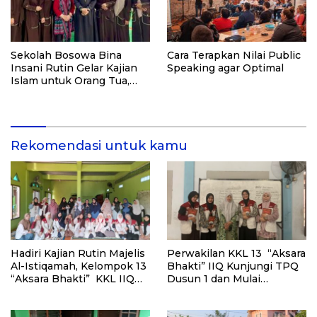
Sekolah Bosowa Bina
Cara Terapkan Nilai Public
Insani Rutin Gelar Kajian
Speaking agar Optimal
Islam untuk Orang Tua,
Alumni, dan Masyarakat
Umum
Rekomendasi untuk kamu
Hadiri Kajian Rutin Majelis
Perwakilan KKL 13 “Aksara
Al-Istiqamah, Kelompok 13
Bhakti” IIQ Kunjungi TPQ
“Aksara Bhakti” KKL IIQ
Dusun 1 dan Mulai
Jakarta Perkenalkan
Perkenalkan Metode
Program Pemberantasan
Baghdadi
Buta Aksara Al-Qur’an