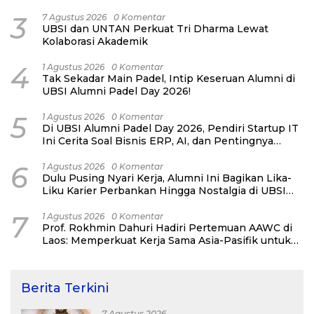
Pertahanan Negara Bukan Ancaman Individual
3
7 Agustus 2026
0 Komentar
UBSI dan UNTAN Perkuat Tri Dharma Lewat
Kolaborasi Akademik
4
1 Agustus 2026
0 Komentar
Tak Sekadar Main Padel, Intip Keseruan Alumni di
UBSI Alumni Padel Day 2026!
5
1 Agustus 2026
0 Komentar
Di UBSI Alumni Padel Day 2026, Pendiri Startup IT
Ini Cerita Soal Bisnis ERP, AI, dan Pentingnya
Network Alumni
6
1 Agustus 2026
0 Komentar
Dulu Pusing Nyari Kerja, Alumni Ini Bagikan Lika-
Liku Karier Perbankan Hingga Nostalgia di UBSI
Alumni Padel Day 2026
7
1 Agustus 2026
0 Komentar
Prof. Rokhmin Dahuri Hadiri Pertemuan AAWC di
Laos: Memperkuat Kerja Sama Asia-Pasifik untuk
Ketahanan Air dan Iklim
Berita Terkini
7 Agustus 2026