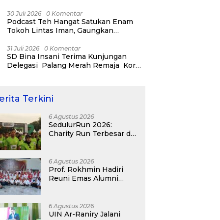
Harun Kediri Kini Nikmati Air Bersih
30 Juli 2026
0 Komentar
Podcast Teh Hangat Satukan Enam
Tokoh Lintas Iman, Gaungkan
Persaudaraan dan Kemanusiaan
31 Juli 2026
0 Komentar
SD Bina Insani Terima Kunjungan
Delegasi Palang Merah Remaja Korea
dan PMI Kota Bogor
erita Terkini
6 Agustus 2026
SedulurRun 2026:
Charity Run Terbesar di
Jawa Timur Hadir
Kembali, Targetkan
3.000 Peserta untuk
6 Agustus 2026
Dukung Pendidikan
Prof. Rokhmin Hadiri
Santri dan Guru Honorer
Reuni Emas Alumni
SMANDA Kota Cirebon
Angkatan 76: 50 Tahun
Lalu Kita Pernah
6 Agustus 2026
Bersama
UIN Ar-Raniry Jalani