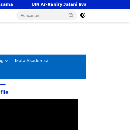
aniry Jalani Evaluasi Pembukaan Prodi Kedokteran, Tar
ng
Mata Akademisi
file