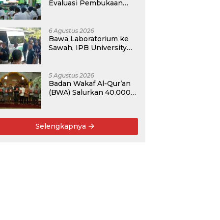
Evaluasi Pembukaan
Prodi Kedokteran,
Target Terima
Mahasiswa Baru Tahun
6 Agustus 2026
Ini
Bawa Laboratorium ke
Sawah, IPB University
Safari Perdana Mobil
Klinik Tanaman
5 Agustus 2026
Badan Wakaf Al-Qur’an
(BWA) Salurkan 40.000
Al-Qur’an Wakaf dan
Perkuat Pemberdayaan
Masyarakat di
Selengkapnya
Kalimantan Barat