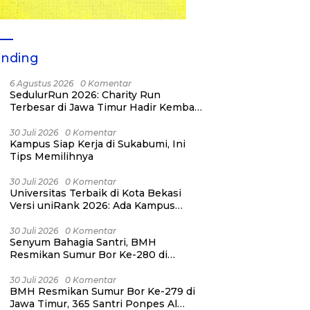
ending
6 Agustus 2026
0 Komentar
SedulurRun 2026: Charity Run
Terbesar di Jawa Timur Hadir Kembali,
Targetkan 3.000 Peserta untuk
Dukung Pendidikan Santri dan Guru
30 Juli 2026
0 Komentar
Kampus Siap Kerja di Sukabumi, Ini
Honorer
Tips Memilihnya
30 Juli 2026
0 Komentar
Universitas Terbaik di Kota Bekasi
Versi uniRank 2026: Ada Kampus
Digital Kreatif!
30 Juli 2026
0 Komentar
Senyum Bahagia Santri, BMH
Resmikan Sumur Bor Ke-280 di
Ponpes Al Qudsiyah Putri
30 Juli 2026
0 Komentar
BMH Resmikan Sumur Bor Ke-279 di
Jawa Timur, 365 Santri Ponpes Al