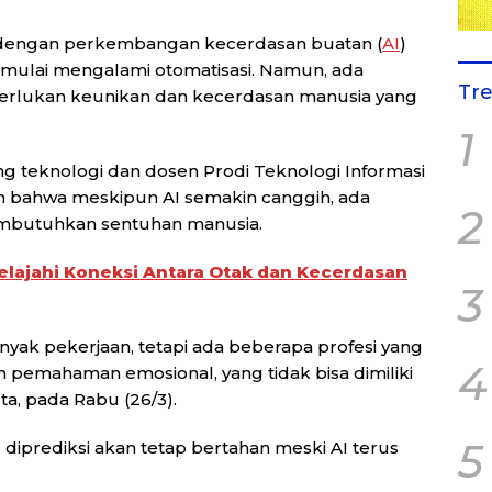
 dengan perkembangan kecerdasan buatan (
AI
)
i mulai mengalami otomatisasi. Namun, ada
Tr
erlukan keunikan dan kecerdasan manusia yang
1
ng teknologi dan dosen Prodi Teknologi Informasi
 bahwa meskipun AI semakin canggih, ada
2
embutuhkan sentuhan manusia.
elajahi Koneksi Antara Otak dan Kecerdasan
3
yak pekerjaan, tetapi ada beberapa profesi yang
4
 pemahaman emosional, yang tidak bisa dimiliki
rta, pada Rabu (26/3).
5
 diprediksi akan tetap bertahan meski AI terus