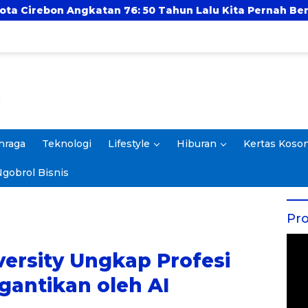
76: 50 Tahun Lalu Kita Pernah Bersama
UIN Ar-R
hraga
Teknologi
Lifestyle
Hiburan
Kertas Koso
gobrol Bisnis
Pro
versity Ungkap Profesi
gantikan oleh AI