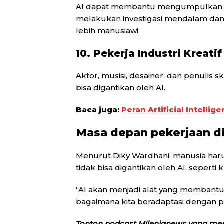
AI dapat membantu mengumpulkan info
melakukan investigasi mendalam dan
lebih manusiawi.
10. Pekerja Industri Kreati
Aktor, musisi, desainer, dan penulis
bisa digantikan oleh AI.
Baca juga:
Peran Artificial Intelli
Masa depan pekerjaan di
Menurut Diky Wardhani, manusia ha
tidak bisa digantikan oleh AI, seperti
“AI akan menjadi alat yang membantu
bagaimana kita beradaptasi dengan p
Tonton podcast Milenianews yang me