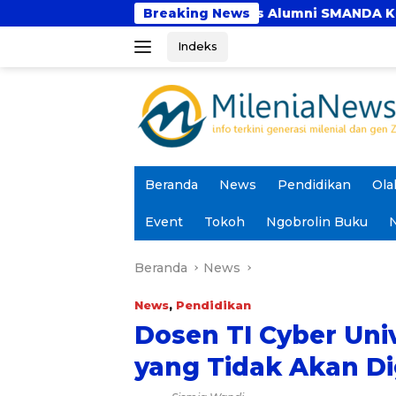
Langsung
diri Reuni Emas Alumni SMANDA Kota Cirebon Angkatan 
Breaking News
ke
Indeks
konten
Beranda
News
Pendidikan
Ola
Event
Tokoh
Ngobrolin Buku
N
Beranda
News
News
,
Pendidikan
Dosen TI Cyber Uni
yang Tidak Akan Di