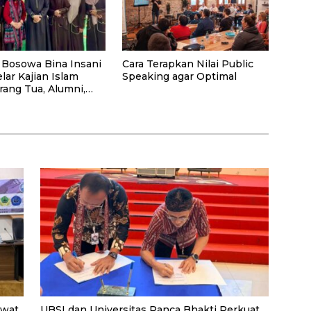
 Bosowa Bina Insani
Cara Terapkan Nilai Public
lar Kajian Islam
Speaking agar Optimal
rang Tua, Alumni,
syarakat Umum
ewat
UBSI dan Universitas Panca Bhakti Perkuat