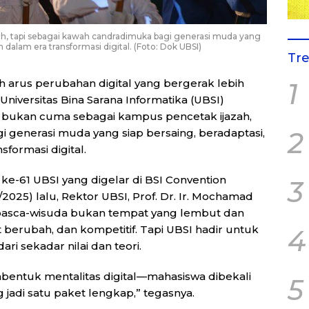
h, tapi sebagai kawah candradimuka bagi generasi muda yang
dalam era transformasi digital. (Foto: Dok UBSI)
Tr
h arus perubahan digital yang bergerak lebih
1
 Universitas Bina Sarana Informatika (UBSI)
il bukan cuma sebagai kampus pencetak ijazah,
 generasi muda yang siap bersaing, beradaptasi,
2
formasi digital.
e-61 UBSI yang digelar di BSI Convention
3
/2025) lalu, Rektor UBSI, Prof. Dr. Ir. Mochamad
asca-wisuda bukan tempat yang lembut dan
 berubah, dan kompetitif. Tapi UBSI hadir untuk
4
i sekadar nilai dan teori.
mbentuk mentalitas digital—mahasiswa dibekali
5
 jadi satu paket lengkap,” tegasnya.