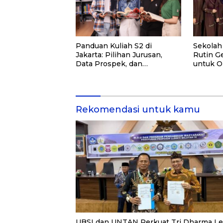
Panduan Kuliah S2 di
Sekolah
Jakarta: Pilihan Jurusan,
Rutin Ge
Data Prospek, dan
untuk O
Rekomendasi Kampus
dan Ma
Rekomendasi untuk kamu
UBSI dan UNTAN Perkuat Tri Dharma L