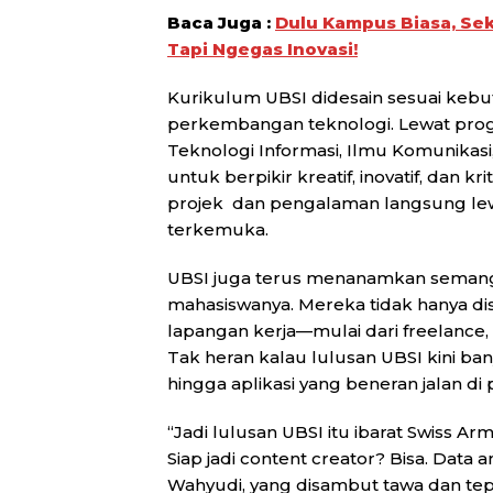
Baca Juga :
Dulu Kampus Biasa, Sek
Tapi Ngegas Inovasi!
Kurikulum UBSI didesain sesuai kebutu
perkembangan teknologi. Lewat progra
Teknologi Informasi, Ilmu Komunikasi, 
untuk berpikir kreatif, inovatif, dan 
projek dan pengalaman langsung lew
terkemuka.
UBSI juga terus menanamkan semanga
mahasiswanya. Mereka tidak hanya disi
lapangan kerja—mulai dari freelance, 
Tak heran kalau lulusan UBSI kini b
hingga aplikasi yang beneran jalan di 
“Jadi lulusan UBSI itu ibarat Swiss Ar
Siap jadi content creator? Bisa. Data a
Wahyudi, yang disambut tawa dan tep