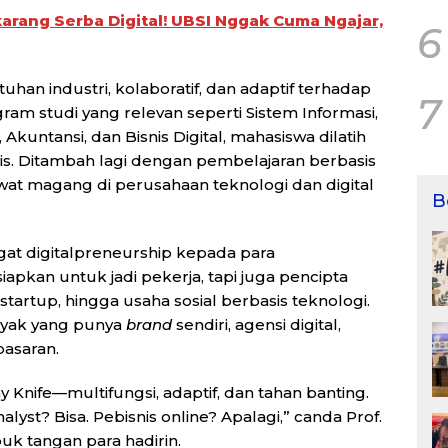
arang Serba Digital! UBSI Nggak Cuma Ngajar,
6
han industri, kolaboratif, dan adaptif terhadap
7
m studi yang relevan seperti Sistem Informasi,
Akuntansi, dan Bisnis Digital, mahasiswa dilatih
kritis. Ditambah lagi dengan pembelajaran berbasis
at magang di perusahaan teknologi dan digital
B
t digitalpreneurship kepada para
apkan untuk jadi pekerja, tapi juga pencipta
startup, hingga usaha sosial berbasis teknologi.
anyak yang punya
brand
sendiri, agensi digital,
pasaran.
my Knife—multifungsi, adaptif, dan tahan banting.
nalyst? Bisa. Pebisnis online? Apalagi,” canda Prof.
uk tangan para hadirin.