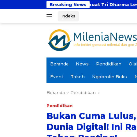
Langsung
 dan UNTAN Perkuat Tri Dharma Lewat Kolaborasi Aka
Breaking News
ke
Indeks
konten
Beranda
News
Pendidikan
Ola
Event
Tokoh
Ngobrolin Buku
N
Beranda
Pendidikan
Pendidikan
Bukan Cuma Lulus, 
Dunia Digital! Ini 