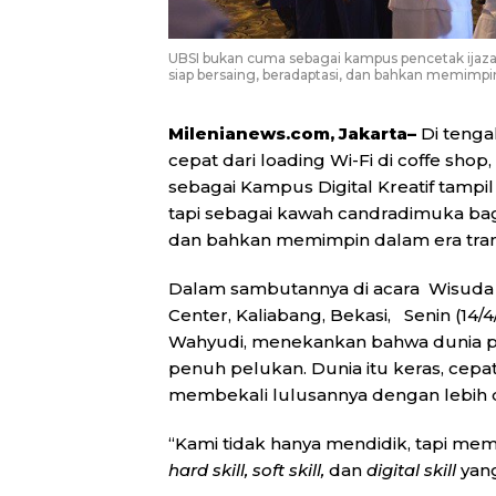
UBSI bukan cuma sebagai kampus pencetak ijaza
siap bersaing, beradaptasi, dan bahkan memimpin 
Milenianews.com, Jakarta–
Di tenga
cepat dari loading Wi-Fi di coffe shop,
sebagai Kampus Digital Kreatif tamp
tapi sebagai kawah candradimuka bagi
dan bahkan memimpin dalam era trans
Dalam sambutannya di acara Wisuda k
Center, Kaliabang, Bekasi, Senin (14/4
Wahyudi, menekankan bahwa dunia p
penuh pelukan. Dunia itu keras, cepat
membekali lulusannya dengan lebih dar
“Kami tidak hanya mendidik, tapi me
hard skill, soft skill,
dan
digital skill
yang