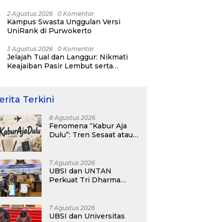
Tertinggi Dunia
2 Agustus 2026
0 Komentar
Kampus Swasta Unggulan Versi
UniRank di Purwokerto
3 Agustus 2026
0 Komentar
Jelajah Tual dan Langgur: Nikmati
Keajaiban Pasir Lembut serta
Fenomena Pasir Timbul di Kepulauan
Kei
erita Terkini
8 Agustus 2026
Fenomena “Kabur Aja
Dulu”: Tren Sesaat atau
Langkah Strategis
Membangun Masa
Depan?
7 Agustus 2026
UBSI dan UNTAN
Perkuat Tri Dharma
Lewat Kolaborasi
Akademik
7 Agustus 2026
UBSI dan Universitas