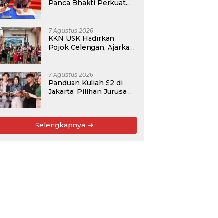
Panca Bhakti Perkuat
Kolaborasi Akademik
Lewat Program PKM
7 Agustus 2026
KKN USK Hadirkan
Pojok Celengan, Ajarkan
Anak Desa Pohroh
Gemar Menabung
7 Agustus 2026
Panduan Kuliah S2 di
Jakarta: Pilihan Jurusan,
Data Prospek, dan
Rekomendasi Kampus
Selengkapnya