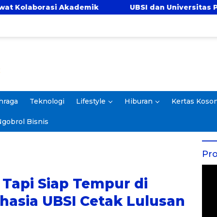
demik
UBSI dan Universitas Panca Bhakti Perku
hraga
Teknologi
Lifestyle
Hiburan
Kertas Koso
gobrol Bisnis
Pro
Tapi Siap Tempur di
Rahasia UBSI Cetak Lulusan