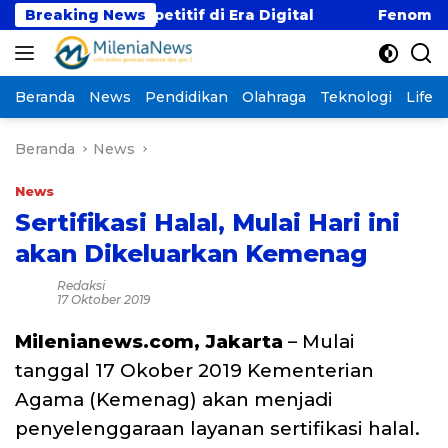
Langsung
ji Kompetitif di Era Digital
Breaking News
Fenomena “Kabur A
ke
konten
Beranda
News
Pendidikan
Olahraga
Teknologi
Lifest
Beranda
News
News
Sertifikasi Halal, Mulai Hari ini
akan Dikeluarkan Kemenag
Redaksi
17 Oktober 2019
Milenianews.com, Jakarta
– Mulai
tanggal 17 Okober 2019 Kementerian
Agama (Kemenag) akan menjadi
penyelenggaraan layanan sertifikasi halal.