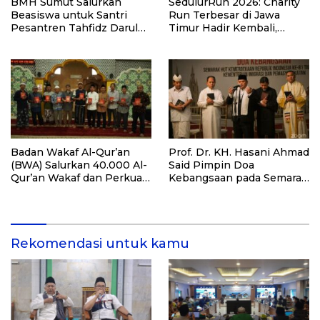
BMH Sumut Salurkan
SedulurRun 2026: Charity
Beasiswa untuk Santri
Run Terbesar di Jawa
Pesantren Tahfidz Darul
Timur Hadir Kembali,
Hijrah Deli Serdang
Targetkan 3.000 Peserta
untuk Dukung Pendidikan
Santri dan Guru Honorer
Badan Wakaf Al-Qur’an
Prof. Dr. KH. Hasani Ahmad
(BWA) Salurkan 40.000 Al-
Said Pimpin Doa
Qur’an Wakaf dan Perkuat
Kebangsaan pada Semarak
Pemberdayaan Masyarakat
HUT Kemerdekaan RI Ke-
di Kalimantan Barat
81 di Kementerian Imigrasi
dan Pemasyarakatan RI
Rekomendasi untuk kamu