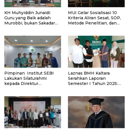
KH Muhyiddin Junaidi:
MUI Gelar Sosialisasi 10
Guru yang Baik adalah
Kriteria Aliran Sesat, SOP,
Murobbi, bukan Sakadar
Metode Penelitian, dan
Mu’allim
Kode Etik Penelitian
Pimpinan Institut SEBI
Laznas BMH Kaltara
Lakukan Silaturahmi
Serahkan Laporan
kepada Direktur
Semester I Tahun 2025:
Pemberdayaan Zakat dan
Bukti Komitmen
Wakaf Kementerian Agama
Transparansi Filantropi
RI
Islam