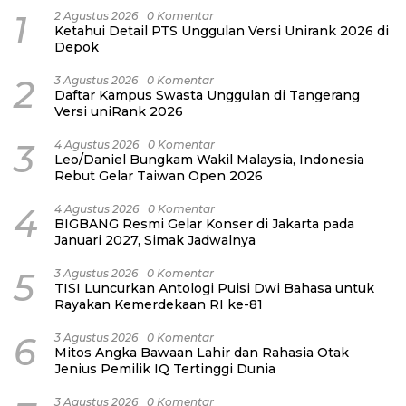
1
2 Agustus 2026
0 Komentar
Ketahui Detail PTS Unggulan Versi Unirank 2026 di
Depok
2
3 Agustus 2026
0 Komentar
Daftar Kampus Swasta Unggulan di Tangerang
Versi uniRank 2026
3
4 Agustus 2026
0 Komentar
Leo/Daniel Bungkam Wakil Malaysia, Indonesia
Rebut Gelar Taiwan Open 2026
4
4 Agustus 2026
0 Komentar
BIGBANG Resmi Gelar Konser di Jakarta pada
Januari 2027, Simak Jadwalnya
5
3 Agustus 2026
0 Komentar
TISI Luncurkan Antologi Puisi Dwi Bahasa untuk
Rayakan Kemerdekaan RI ke-81
6
3 Agustus 2026
0 Komentar
Mitos Angka Bawaan Lahir dan Rahasia Otak
Jenius Pemilik IQ Tertinggi Dunia
3 Agustus 2026
0 Komentar