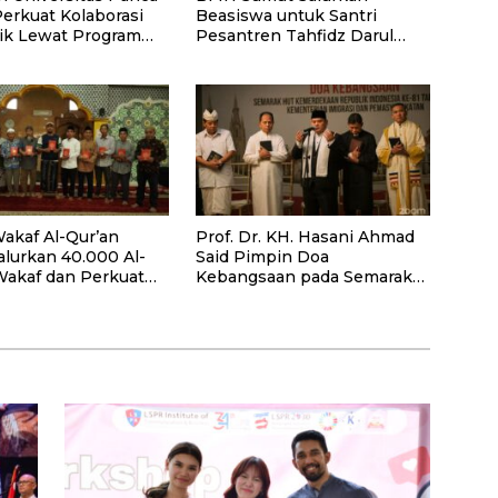
Perkuat Kolaborasi
Beasiswa untuk Santri
k Lewat Program
Pesantren Tahfidz Darul
Hijrah Deli Serdang
akaf Al-Qur’an
Prof. Dr. KH. Hasani Ahmad
alurkan 40.000 Al-
Said Pimpin Doa
Wakaf dan Perkuat
Kebangsaan pada Semarak
ayaan Masyarakat
HUT Kemerdekaan RI Ke-81
antan Barat
di Kementerian Imigrasi dan
Pemasyarakatan RI