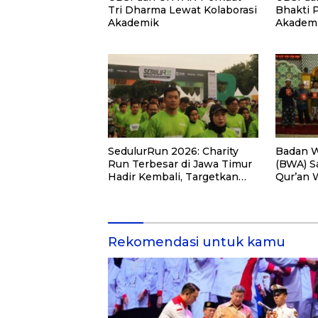
Tri Dharma Lewat Kolaborasi
Bhakti 
Akademik
Akademi
PKM
SedulurRun 2026: Charity
Badan W
Run Terbesar di Jawa Timur
(BWA) S
Hadir Kembali, Targetkan
Qur’an 
3.000 Peserta untuk
Pemberd
Dukung Pendidikan Santri
di Kalim
dan Guru Honorer
Rekomendasi untuk kamu