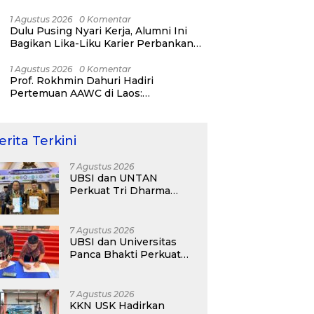
Bisnis ERP, AI, dan Pentingnya
Network Alumni
1 Agustus 2026
0 Komentar
Dulu Pusing Nyari Kerja, Alumni Ini
Bagikan Lika-Liku Karier Perbankan
Hingga Nostalgia di UBSI Alumni Padel
Day 2026
1 Agustus 2026
0 Komentar
Prof. Rokhmin Dahuri Hadiri
Pertemuan AAWC di Laos:
Memperkuat Kerja Sama Asia-Pasifik
untuk Ketahanan Air dan Iklim
erita Terkini
7 Agustus 2026
UBSI dan UNTAN
Perkuat Tri Dharma
Lewat Kolaborasi
Akademik
7 Agustus 2026
UBSI dan Universitas
Panca Bhakti Perkuat
Kolaborasi Akademik
Lewat Program PKM
7 Agustus 2026
KKN USK Hadirkan