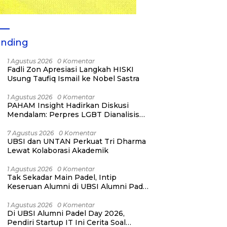
ending
1 Agustus 2026
0 Komentar
Fadli Zon Apresiasi Langkah HISKI
Usung Taufiq Ismail ke Nobel Sastra
1 Agustus 2026
0 Komentar
PAHAM Insight Hadirkan Diskusi
Mendalam: Perpres LGBT Dianalisis
sebagai Strategi Pertahanan Negara
Bukan Ancaman Individual
7 Agustus 2026
0 Komentar
UBSI dan UNTAN Perkuat Tri Dharma
Lewat Kolaborasi Akademik
1 Agustus 2026
0 Komentar
Tak Sekadar Main Padel, Intip
Keseruan Alumni di UBSI Alumni Padel
Day 2026!
1 Agustus 2026
0 Komentar
Di UBSI Alumni Padel Day 2026,
Pendiri Startup IT Ini Cerita Soal