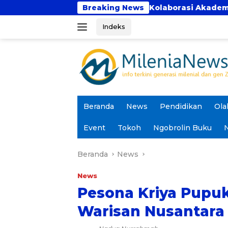
Langsung
a Bhakti Perkuat Kolaborasi Akademik Lewat Program P
Breaking News
ke
Indeks
konten
Beranda
News
Pendidikan
Ola
Event
Tokoh
Ngobrolin Buku
N
Beranda
News
News
Pesona Kriya Pupu
Warisan Nusantara