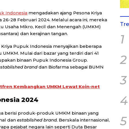
k Indonesia
mengadakan ajang Pesona Kriya
 26-28 Februari 2024. Melalui acara ini, mereka
Tr
 Usaha Mikro, Kecil dan Menengah (UMKM)
santara) dan kerajinan tangan.
1
a Kriya Pupuk Indonesia menyajikan beberapa
UMKM. Mulai dari bazar yang terdiri dari 41
2
pakan binaan Pupuk Indonesia Group.
established brand
dan Biofarma sebagai BUMN
3
rtfren Kembangkan UMKM Lewat Koin-net
4
onesia 2024
uga berisi produk-produk UMKM binaan yang
5
nal dan
established brand.
Berskala internasional,
a pejabat negara lain seperti Duta Besar