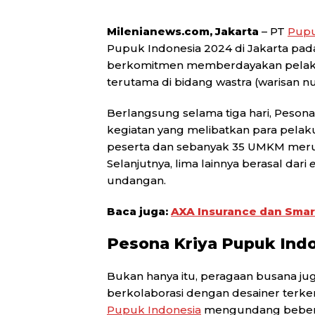
Milenianews.com, Jakarta
– PT
Pupu
Pupuk Indonesia 2024 di Jakarta pada
berkomitmen memberdayakan pelaku
terutama di bidang wastra (warisan nu
Berlangsung selama tiga hari, Peson
kegiatan yang melibatkan para pelaku 
peserta dan sebanyak 35 UMKM meru
Selanjutnya, lima lainnya berasal dari
undangan.
Baca juga:
AXA Insurance dan Sma
Pesona Kriya Pupuk Ind
Bukan hanya itu, peragaan busana j
berkolaborasi dengan desainer terke
Pupuk Indonesia
mengundang beberap