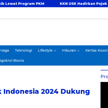
KM
KKN USK Hadirkan Pojok Celengan, Ajarkan 
hraga
Teknologi
Lifestyle
Hiburan
Kertas Koso
gobrol Bisnis
Pro
k Indonesia 2024 Dukung