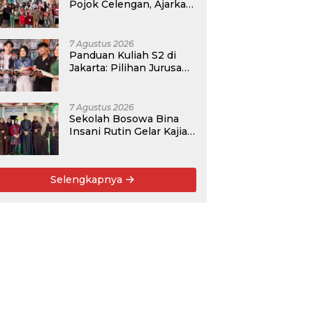
Pojok Celengan, Ajarkan
Anak Desa Pohroh
Gemar Menabung
7 Agustus 2026
Panduan Kuliah S2 di
Jakarta: Pilihan Jurusan,
Data Prospek, dan
Rekomendasi Kampus
7 Agustus 2026
Sekolah Bosowa Bina
Insani Rutin Gelar Kajian
Islam untuk Orang Tua,
Alumni, dan Masyarakat
Umum
Selengkapnya