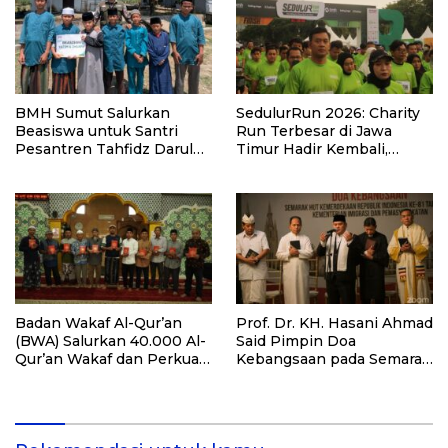
BMH Sumut Salurkan
SedulurRun 2026: Charity
Beasiswa untuk Santri
Run Terbesar di Jawa
Pesantren Tahfidz Darul
Timur Hadir Kembali,
Hijrah Deli Serdang
Targetkan 3.000 Peserta
untuk Dukung Pendidikan
Santri dan Guru Honorer
Badan Wakaf Al-Qur’an
Prof. Dr. KH. Hasani Ahmad
(BWA) Salurkan 40.000 Al-
Said Pimpin Doa
Qur’an Wakaf dan Perkuat
Kebangsaan pada Semarak
Pemberdayaan Masyarakat
HUT Kemerdekaan RI Ke-
di Kalimantan Barat
81 di Kementerian Imigrasi
dan Pemasyarakatan RI