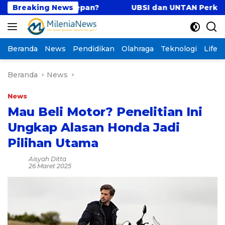
Langsung
n Masa Depan?
Breaking News
UBSI dan UNTAN Perkuat Tri Dha
ke
konten
Beranda
News
Pendidikan
Olahraga
Teknologi
Lifest
Beranda
News
News
Mau Beli Motor? Penelitian Ini
Ungkap Alasan Honda Jadi
Pilihan Utama
Aisyah Ditta
26 Maret 2025