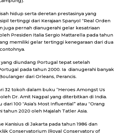
 Lampung).
sah hidup serta deretan prestasinya yang
ipil tertinggi dari Kerajaan Spanyol “Real Orden
an juga pernah dianugerahi gelar kesatriaan
” oleh Presiden Italia Sergio Mattarella pada tahun
ang memiliki gelar tertinggi kenegaraan dari dua
 contohnya.
a yang diundang Portugal tepat setelah
ortugal pada tahun 2000. Ia dianugerahi banyak
Boulanger dari Orleans, Perancis.
ari 32 tokoh dalam buku “Heroes Amongst Us
 oleh Dr. Amit Nagpal yang diterbitkan di India.
dari 100 “Asia’s Most Influential” atau “Orang
i tahun 2020 oleh Majalah Tatler Asia.
e Kanisius di Jakarta pada tahun 1986 dan
lijk Conservatorium (Royal Conservatory of