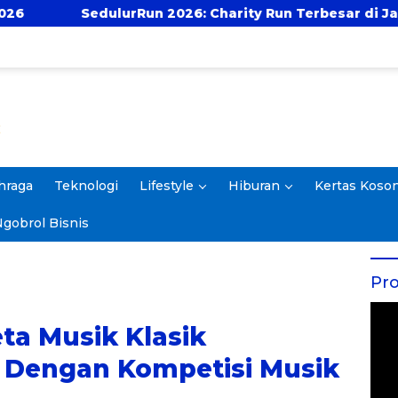
26: Charity Run Terbesar di Jawa Timur Hadir Kembali
hraga
Teknologi
Lifestyle
Hiburan
Kertas Koso
gobrol Bisnis
Pro
a Musik Klasik
 Dengan Kompetisi Musik