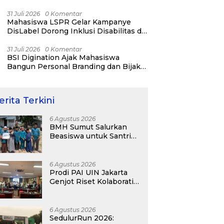
31 Juli 2026
0 Komentar
Mahasiswa LSPR Gelar Kampanye
DisLabel Dorong Inklusi Disabilitas di
Jakarta
31 Juli 2026
0 Komentar
BSI Digination Ajak Mahasiswa
Bangun Personal Branding dan Bijak
Bermedia Sosial Sejak Kuliah
erita Terkini
6 Agustus 2026
BMH Sumut Salurkan
Beasiswa untuk Santri
Pesantren Tahfidz Darul
Hijrah Deli Serdang
6 Agustus 2026
Prodi PAI UIN Jakarta
Genjot Riset Kolaboratif,
Antar 4 Proposal ke
Kompetisi BRIN 2026
6 Agustus 2026
SedulurRun 2026: