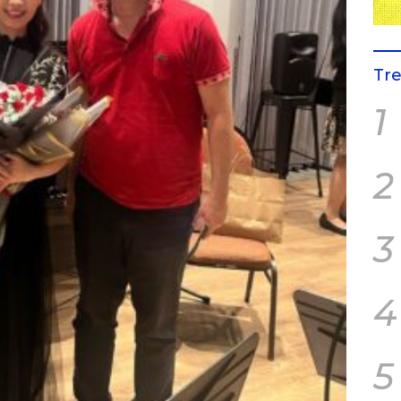
Tr
1
2
3
4
5