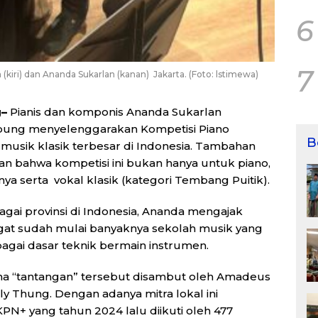
6
7
kiri) dan Ananda Sukarlan (kanan) Jakarta. (Foto: lstimewa)
g–
Pianis dan komponis Ananda Sukarlan
ung menyelenggarakan Kompetisi Piano
B
 musik klasik terbesar di Indonesia. Tambahan
n bahwa kompetisi ini bukan hanya untuk piano,
ya serta vokal klasik (kategori Tembang Puitik).
agai provinsi di Indonesia, Ananda mengajak
t sudah mulai banyaknya sekolah musik yang
agai dasar teknik bermain instrumen.
a “tantangan” tersebut disambut oleh Amadeus
y Thung. Dengan adanya mitra lokal ini
+ yang tahun 2024 lalu diikuti oleh 477