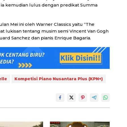
a ia kemudian lulus dengan predikat Summa
an Mei ini oleh Warner Classics yaitu “The
pat lukisan tentang musim semi Vincent Van Gogh
uard Sanchez dan pianis Enrique Bagaria.
elle
Kompetisi Piano Nusantara Plus (KPN+)