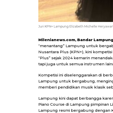
Juri KPN+ Lampung Elizabeth Michelle Heryawan (
Milenianews.com, Bandar Lampun
“menantang” Lampung untuk bergab
Nusantara Plus (KPN+), kini kompetisi
“Plus” sejak 2024 kemarin menandaka
tapi juga untuk semua instrumen lainn
Kompetisi ini diselenggarakan di berb
Lampung untuk bergabung, menginga
memberi pendidikan musik klasik seb
Lampung kini dapat berbangga karen
Piano Course di Lampung pimpinan Lil
Lampung resmi bergabung dengan KPN