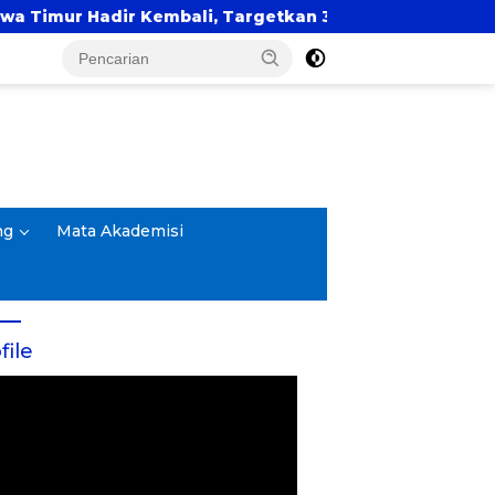
, Targetkan 3.000 Peserta untuk Dukung Pendidikan San
ng
Mata Akademisi
file