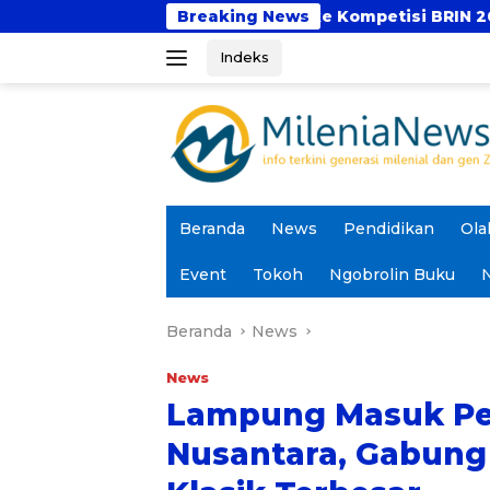
Langsung
 4 Proposal ke Kompetisi BRIN 2026
Breaking News
SedulurRun 20
ke
Indeks
konten
Beranda
News
Pendidikan
Ola
Event
Tokoh
Ngobrolin Buku
N
Beranda
News
News
Lampung Masuk Pet
Nusantara, Gabung