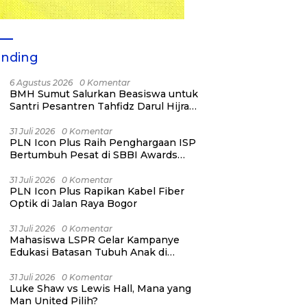
ending
6 Agustus 2026
0 Komentar
BMH Sumut Salurkan Beasiswa untuk
Santri Pesantren Tahfidz Darul Hijrah
Deli Serdang
31 Juli 2026
0 Komentar
PLN Icon Plus Raih Penghargaan ISP
Bertumbuh Pesat di SBBI Awards
2026
31 Juli 2026
0 Komentar
PLN Icon Plus Rapikan Kabel Fiber
Optik di Jalan Raya Bogor
31 Juli 2026
0 Komentar
Mahasiswa LSPR Gelar Kampanye
Edukasi Batasan Tubuh Anak di
Jatinegara “Berani Lindungi”
31 Juli 2026
0 Komentar
Luke Shaw vs Lewis Hall, Mana yang
Man United Pilih?