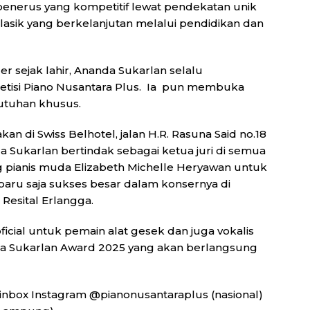
penerus yang kompetitif lewat pendekatan unik
asik yang berkelanjutan melalui pendidikan dan
 sejak lahir, Ananda Sukarlan selalu
etisi Piano Nusantara Plus. Ia pun membuka
utuhan khusus.
n di Swiss Belhotel, jalan H.R. Rasuna Said no.18
 Sukarlan bertindak sebagai ketua juri di semua
 pianis muda Elizabeth Michelle Heryawan untuk
baru saja sukses besar dalam konsernya di
i Resital Erlangga.
icial untuk pemain alat gesek dan juga vokalis
nda Sukarlan Award 2025 yang akan berlangsung
 inbox Instagram @pianonusantaraplus (nasional)