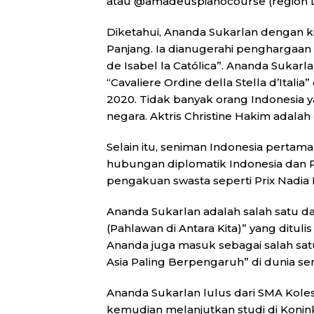
atau @amadeuspianocourse (region
Diketahui, Ananda Sukarlan dengan ki
Panjang. Ia dianugerahi penghargaan s
de Isabel la Católica”. Ananda Sukarl
“Cavaliere Ordine della Stella d’Italia
2020. Tidak banyak orang Indonesia y
negara. Aktris Christine Hakim adalah
Selain itu, seniman Indonesia pertam
hubungan diplomatik Indonesia dan P
pengakuan swasta seperti Prix Nadia 
Ananda Sukarlan adalah salah satu d
(Pahlawan di Antara Kita)” yang ditulis
Ananda juga masuk sebagai salah satu 
Asia Paling Berpengaruh” di dunia sen
Ananda Sukarlan lulus dari SMA Koles
kemudian melanjutkan studi di Konink