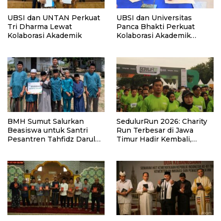
UBSI dan UNTAN Perkuat
UBSI dan Universitas
Tri Dharma Lewat
Panca Bhakti Perkuat
Kolaborasi Akademik
Kolaborasi Akademik
Lewat Program PKM
BMH Sumut Salurkan
SedulurRun 2026: Charity
Beasiswa untuk Santri
Run Terbesar di Jawa
Pesantren Tahfidz Darul
Timur Hadir Kembali,
Hijrah Deli Serdang
Targetkan 3.000 Peserta
untuk Dukung Pendidikan
Santri dan Guru Honorer