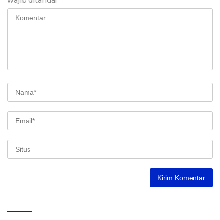
wajib ditandai
*