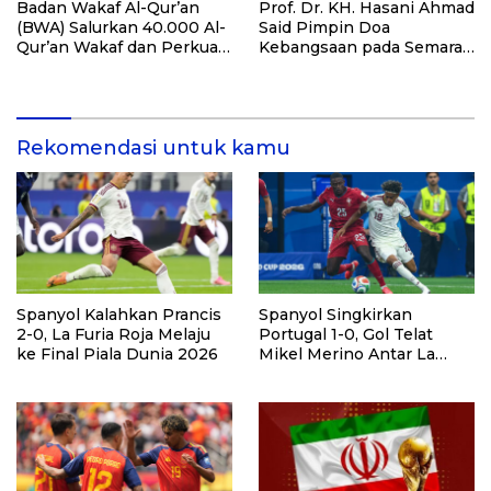
Badan Wakaf Al-Qur’an
Prof. Dr. KH. Hasani Ahmad
(BWA) Salurkan 40.000 Al-
Said Pimpin Doa
Qur’an Wakaf dan Perkuat
Kebangsaan pada Semarak
Pemberdayaan Masyarakat
HUT Kemerdekaan RI Ke-
di Kalimantan Barat
81 di Kementerian Imigrasi
dan Pemasyarakatan RI
Rekomendasi untuk kamu
Spanyol Kalahkan Prancis
Spanyol Singkirkan
2-0, La Furia Roja Melaju
Portugal 1-0, Gol Telat
ke Final Piala Dunia 2026
Mikel Merino Antar La
Furia Roja ke Perempat
Final Piala Dunia 2026