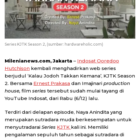
Series KJTK Season 2, (sumber: hardwareholic.com)
Milenianews.com, Jakarta
–
Indosat Ooredoo
Hutchison
kembali menghadirkan web series
berjudul ‘Kalau Jodoh Takkan Kemana’, KJTK Season
2. Bersama
Ernest Prakasa
dan Imajinari
production
house,
film
series
tersebut sudah mulai tayang di
YouTube Indosat, dari Rabu (6/12) lalu.
Terdiri dari delapan episode, Naya Anindita yang
merupakan sutradara muda berkesempatan untuk
menyutradarai
Series
KJTK
kali ini. Memiliki
pengalaman sepuluh tahun sebagai sutradara di