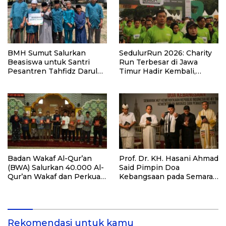
BMH Sumut Salurkan
SedulurRun 2026: Charity
Beasiswa untuk Santri
Run Terbesar di Jawa
Pesantren Tahfidz Darul
Timur Hadir Kembali,
Hijrah Deli Serdang
Targetkan 3.000 Peserta
untuk Dukung Pendidikan
Santri dan Guru Honorer
Badan Wakaf Al-Qur’an
Prof. Dr. KH. Hasani Ahmad
(BWA) Salurkan 40.000 Al-
Said Pimpin Doa
Qur’an Wakaf dan Perkuat
Kebangsaan pada Semarak
Pemberdayaan Masyarakat
HUT Kemerdekaan RI Ke-
di Kalimantan Barat
81 di Kementerian Imigrasi
dan Pemasyarakatan RI
Rekomendasi untuk kamu