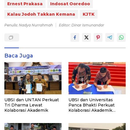
Ernest Prakasa
Indosat Ooredoo
Kalau Jodoh Takkan Kemana
KJTK
Penulis: Nadya Nurrahmah
Editor: Dinar Ismunandar
Baca Juga
UBSI dan UNTAN Perkuat
UBSI dan Universitas
Tri Dharma Lewat
Panca Bhakti Perkuat
Kolaborasi Akademik
Kolaborasi Akademik
Lewat Program PKM