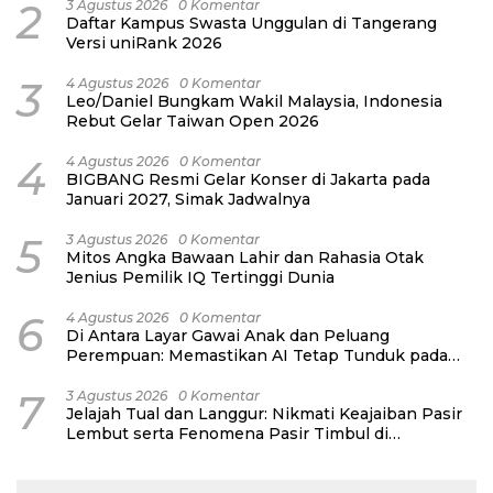
2
3 Agustus 2026
0 Komentar
Daftar Kampus Swasta Unggulan di Tangerang
Versi uniRank 2026
3
4 Agustus 2026
0 Komentar
Leo/Daniel Bungkam Wakil Malaysia, Indonesia
Rebut Gelar Taiwan Open 2026
4
4 Agustus 2026
0 Komentar
BIGBANG Resmi Gelar Konser di Jakarta pada
Januari 2027, Simak Jadwalnya
5
3 Agustus 2026
0 Komentar
Mitos Angka Bawaan Lahir dan Rahasia Otak
Jenius Pemilik IQ Tertinggi Dunia
6
4 Agustus 2026
0 Komentar
Di Antara Layar Gawai Anak dan Peluang
Perempuan: Memastikan AI Tetap Tunduk pada
Kemanusiaan
7
3 Agustus 2026
0 Komentar
Jelajah Tual dan Langgur: Nikmati Keajaiban Pasir
Lembut serta Fenomena Pasir Timbul di
Kepulauan Kei