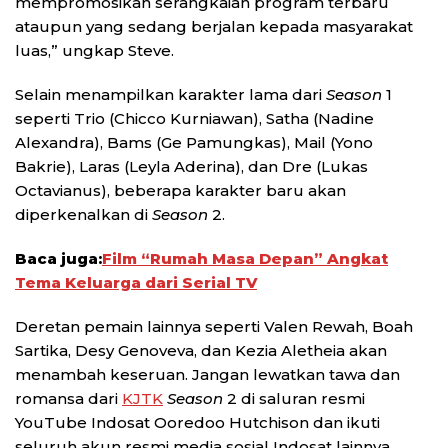
mempromosikan serangkaian program terbaru
ataupun yang sedang berjalan kepada masyarakat
luas,” ungkap Steve.
Selain menampilkan karakter lama dari
Season
1
seperti Trio (Chicco Kurniawan), Satha (Nadine
Alexandra), Bams (Ge Pamungkas), Mail (Yono
Bakrie), Laras (Leyla Aderina), dan Dre (Lukas
Octavianus), beberapa karakter baru akan
diperkenalkan di
Season
2.
Baca juga:
Film “Rumah Masa Depan” Angkat
Tema Keluarga dari Serial TV
Deretan pemain lainnya seperti Valen Rewah, Boah
Sartika, Desy Genoveva, dan Kezia Aletheia akan
menambah keseruan. Jangan lewatkan tawa dan
romansa dari
KJTK
Season
2 di saluran resmi
YouTube Indosat Ooredoo Hutchison dan ikuti
seluruh akun resmi media sosial Indosat lainnya.