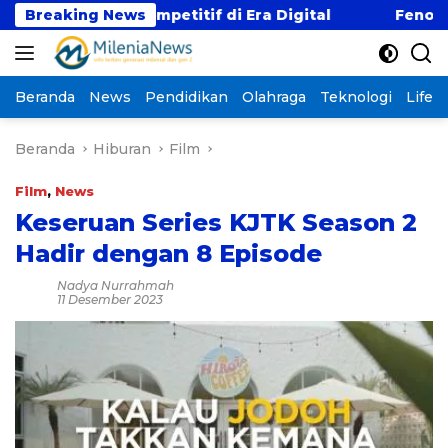
Langsung
n Gaji Kompetitif di Era Digital
Breaking News
Fenomena “Kabu
ke
konten
Beranda
News
Pendidikan
Olahraga
Teknologi
Lifest
Beranda
Hiburan
Film
Film
,
News
Keseruan Series KJTK Season 2
Hadir dengan 8 Episode
Nadya Nurrahmah
11 Desember 2023