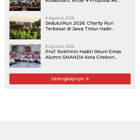
Kolaboratif, Antar 4 Proposal ke
Kompetisi BRIN 2026
6 Agustus 2026
SedulurRun 2026: Charity Run
Terbesar di Jawa Timur Hadir
Kembali, Targetkan 3.000 Peserta
untuk Dukung Pendidikan Santri dan
Guru Honorer
6 Agustus 2026
Prof. Rokhmin Hadiri Reuni Emas
Alumni SMANDA Kota Cirebon
Angkatan 76: 50 Tahun Lalu Kita
Pernah Bersama
Selengkapnya