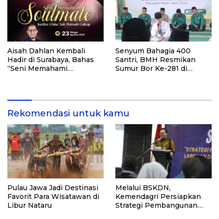
Aisah Dahlan Kembali
Senyum Bahagia 400
Hadir di Surabaya, Bahas
Santri, BMH Resmikan
“Seni Memahami
Sumur Bor Ke-281 di
Soulmate: Ketika Cinta Tak
Ponpes Yambu’ul Quran
Pernah Cukup”
Kediri
Rekomendasi untuk kamu
Pulau Jawa Jadi Destinasi
Melalui BSKDN,
Favorit Para Wisatawan di
Kemendagri Persiapkan
Libur Nataru
Strategi Pembangunan
Ekonomi Daerah