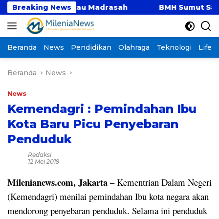
Langsung
Sekolah atau Madrasah
Breaking News
BMH Sumut Salurkan Beasis
ke
konten
Beranda
News
Pendidikan
Olahraga
Teknologi
Lifest
Beranda
News
News
Kemendagri : Pemindahan Ibu
Kota Baru Picu Penyebaran
Penduduk
Redaksi
12 Mei 2019
Milenianews.com, Jakarta
– Kementrian Dalam Negeri
(Kemendagri) menilai pemindahan Ibu kota negara akan
mendorong penyebaran penduduk. Selama ini penduduk