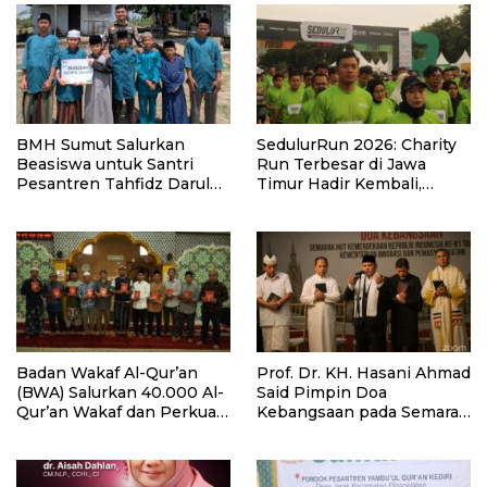
BMH Sumut Salurkan
SedulurRun 2026: Charity
Beasiswa untuk Santri
Run Terbesar di Jawa
Pesantren Tahfidz Darul
Timur Hadir Kembali,
Hijrah Deli Serdang
Targetkan 3.000 Peserta
untuk Dukung Pendidikan
Santri dan Guru Honorer
Badan Wakaf Al-Qur’an
Prof. Dr. KH. Hasani Ahmad
(BWA) Salurkan 40.000 Al-
Said Pimpin Doa
Qur’an Wakaf dan Perkuat
Kebangsaan pada Semarak
Pemberdayaan Masyarakat
HUT Kemerdekaan RI Ke-
di Kalimantan Barat
81 di Kementerian Imigrasi
dan Pemasyarakatan RI