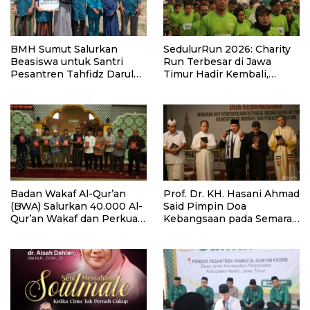
BMH Sumut Salurkan
SedulurRun 2026: Charity
Beasiswa untuk Santri
Run Terbesar di Jawa
Pesantren Tahfidz Darul
Timur Hadir Kembali,
Hijrah Deli Serdang
Targetkan 3.000 Peserta
untuk Dukung Pendidikan
Santri dan Guru Honorer
Badan Wakaf Al-Qur’an
Prof. Dr. KH. Hasani Ahmad
(BWA) Salurkan 40.000 Al-
Said Pimpin Doa
Qur’an Wakaf dan Perkuat
Kebangsaan pada Semarak
Pemberdayaan Masyarakat
HUT Kemerdekaan RI Ke-
di Kalimantan Barat
81 di Kementerian Imigrasi
dan Pemasyarakatan RI