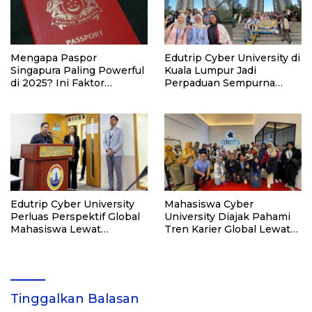
Mengapa Paspor
Edutrip Cyber University di
Singapura Paling Powerful
Kuala Lumpur Jadi
di 2025? Ini Faktor
Perpaduan Sempurna
Utamanya
Edukasi Global dan
Eksplorasi Budaya
Edutrip Cyber University
Mahasiswa Cyber
Perluas Perspektif Global
University Diajak Pahami
Mahasiswa Lewat
Tren Karier Global Lewat
Kunjungan ke UniKL
Edutrip ke Glints
Malaysia
Singapura
Tinggalkan Balasan