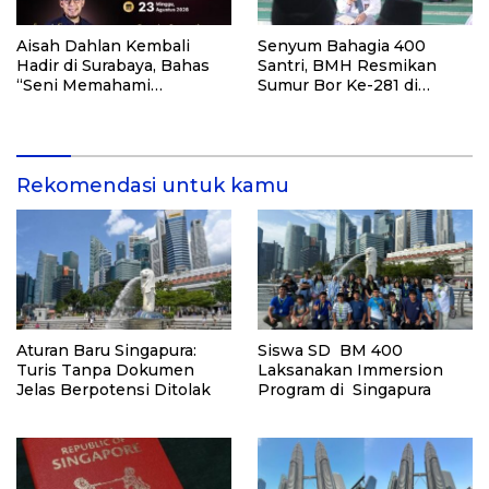
Aisah Dahlan Kembali
Senyum Bahagia 400
Hadir di Surabaya, Bahas
Santri, BMH Resmikan
“Seni Memahami
Sumur Bor Ke-281 di
Soulmate: Ketika Cinta Tak
Ponpes Yambu’ul Quran
Pernah Cukup”
Kediri
Rekomendasi untuk kamu
Aturan Baru Singapura:
Siswa SD BM 400
Turis Tanpa Dokumen
Laksanakan Immersion
Jelas Berpotensi Ditolak
Program di Singapura