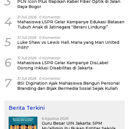
3
PLN Icon Plus Rapikan Kabel Fiber Optik di Jalan
Raya Bogor
4
31 Juli 2026
0 Komentar
Mahasiswa LSPR Gelar Kampanye Edukasi Batasan
Tubuh Anak di Jatinegara “Berani Lindungi”
5
31 Juli 2026
0 Komentar
Luke Shaw vs Lewis Hall, Mana yang Man United
Pilih?
6
31 Juli 2026
0 Komentar
Mahasiswa LSPR Gelar Kampanye DisLabel
Dorong Inklusi Disabilitas di Jakarta
7
31 Juli 2026
0 Komentar
BSI Digination Ajak Mahasiswa Bangun Personal
Branding dan Bijak Bermedia Sosial Sejak Kuliah
Berita Terkini
6 Agustus 2026
Guru Besar UIN Jakarta: SPM
Mu’allimin itu Bukan Entitas Sekolah