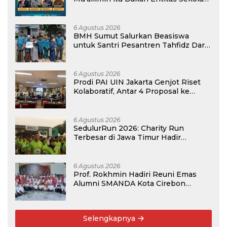
atau Madrasah
6 Agustus 2026
BMH Sumut Salurkan Beasiswa
untuk Santri Pesantren Tahfidz Darul
Hijrah Deli Serdang
6 Agustus 2026
Prodi PAI UIN Jakarta Genjot Riset
Kolaboratif, Antar 4 Proposal ke
Kompetisi BRIN 2026
6 Agustus 2026
SedulurRun 2026: Charity Run
Terbesar di Jawa Timur Hadir
Kembali, Targetkan 3.000 Peserta
untuk Dukung Pendidikan Santri dan
Guru Honorer
6 Agustus 2026
Prof. Rokhmin Hadiri Reuni Emas
Alumni SMANDA Kota Cirebon
Angkatan 76: 50 Tahun Lalu Kita
Pernah Bersama
Selengkapnya