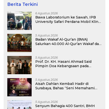
Berita Terkini
6 Agustus 2026
Bawa Laboratorium ke Sawah, IPB
University Safari Perdana Mobil Klinik
Tanaman
5 Agustus 2026
Badan Wakaf Al-Qur’an (BWA)
Salurkan 40.000 Al-Qur’an Wakaf dan
Perkuat Pemberdayaan Masyarakat
di Kalimantan Barat
5 Agustus 2026
Prof. Dr. KH. Hasani Ahmad Said
Pimpin Doa Kebangsaan pada
Semarak HUT Kemerdekaan RI Ke-81
di Kementerian Imigrasi dan
Pemasyarakatan RI
5 Agustus 2026
Aisah Dahlan Kembali Hadir di
Surabaya, Bahas “Seni Memahami
Soulmate: Ketika Cinta Tak Pernah
Cukup”
5 Agustus 2026
Senyum Bahagia 400 Santri, BMH