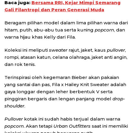
Baca juga:
Bersama RRI, Kejar Mimpi Semarang
Gali Filantropi dan Peran Generasi Muda
Beragam pilihan model dalam lima pilihan warna dari
hitam, putih, abu-abu tua serta kuning
popcorn
, dan
warna hijau khas Kelly dari Fila.
Koleksi ini meliputi
sweater
rajut, jaket, kaus
pullover
,
rompi, atasan katun, celana olahraga, jaket anti angin,
dan rok tenis.
Terinspirasi oleh kegemaran Bieber akan pakaian
yang santai dan pas, Fila x Hailey Knit Sweater adalah
gaya longgar dengan leher berbentuk V serta
pinggiran bergaris dan lengan panjang model
drop-
shoulder
.
Pullover
kotak ini sudah habis terjual dalam warna
popcorn
. Akan tetapi
Urban Outfitters
saat ini memiliki