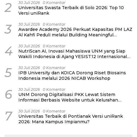
2
30 Juli 2026
0 Komentar
Universitas Swasta Terbaik di Solo 2026: Top 10
Versi uniRank
3
30 Juli 2026
0 Komentar
Awardee Academy 2026 Perkuat Kapasitas PM LAZ
Al Kahfi Peduli melalui Building Meaningful
Connections
4
30 Juli 2026
0 Komentar
NutriScan AI, Inovasi Mahasiswa UNM yang Siap
Wakili Indonesia di Ajang YESIST12 Internasional
2026
5
30 Juli 2026
0 Komentar
IPB University dan KOICA Dorong Riset Biosains
Indonesia melalui 2026 NICAB Workshop
6
30 Juli 2026
0 Komentar
UNM Dorong Digitalisasi PKK Lewat Sistem
Informasi Berbasis Website untuk Kelurahan
Cipinang Melayu
7
30 Juli 2026
0 Komentar
Universitas Terbaik di Pontianak Versi uniRank
2026: Mana Kampus Impianmu?