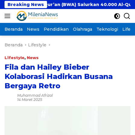
Langsung
akaf Al-Qur’an (BWA) Salurkan 40.000 Al-Qur’an Waka
Breaking News
ke
konten
Beranda
News
Pendidikan
Olahraga
Teknologi
Lifest
Beranda
Lifestyle
Lifestyle
,
News
Fila dan Hailey Bieber
Kolaborasi Hadirkan Busana
Bergaya Retro
Muhammad Afrizal
14 Maret 2025