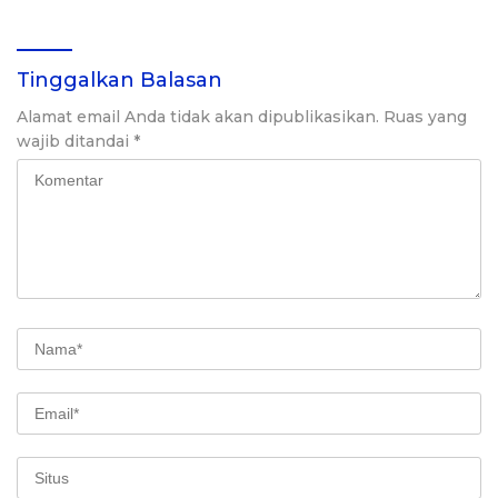
Perekonomian Nasional,
dan Jalan Menuju
Indonesia Emas 2045
Tinggalkan Balasan
Alamat email Anda tidak akan dipublikasikan.
Ruas yang
wajib ditandai
*