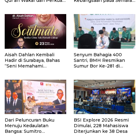
Qur’an Wakaf dan Perkuat
Kebangsaan pada Semarak
Pemberdayaan Masyarakat
HUT Kemerdekaan RI Ke-
di Kalimantan Barat
81 di Kementerian Imigrasi
dan Pemasyarakatan RI
Aisah Dahlan Kembali
Senyum Bahagia 400
Hadir di Surabaya, Bahas
Santri, BMH Resmikan
“Seni Memahami
Sumur Bor Ke-281 di
Soulmate: Ketika Cinta Tak
Ponpes Yambu’ul Quran
Pernah Cukup”
Kediri
Dari Peluncuran Buku
BSI Explore 2026 Resmi
Menuju Kedaulatan
Dimulai, 228 Mahasiswa
Bangsa: Sumitro
Diterjunkan ke 38 Desa
Djojohadikusumo, UU