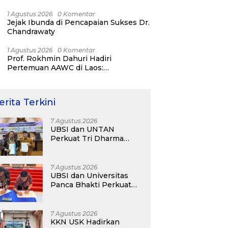
Day 2026!
1 Agustus 2026
0 Komentar
Jejak Ibunda di Pencapaian Sukses Dr.
Chandrawaty
1 Agustus 2026
0 Komentar
Prof. Rokhmin Dahuri Hadiri
Pertemuan AAWC di Laos:
Memperkuat Kerja Sama Asia-Pasifik
untuk Ketahanan Air dan Iklim
erita Terkini
7 Agustus 2026
UBSI dan UNTAN
Perkuat Tri Dharma
Lewat Kolaborasi
Akademik
7 Agustus 2026
UBSI dan Universitas
Panca Bhakti Perkuat
Kolaborasi Akademik
Lewat Program PKM
7 Agustus 2026
KKN USK Hadirkan