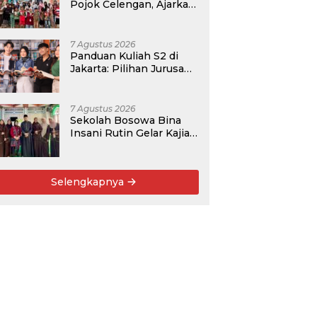
Pojok Celengan, Ajarkan
Anak Desa Pohroh
Gemar Menabung
7 Agustus 2026
Panduan Kuliah S2 di
Jakarta: Pilihan Jurusan,
Data Prospek, dan
Rekomendasi Kampus
7 Agustus 2026
Sekolah Bosowa Bina
Insani Rutin Gelar Kajian
Islam untuk Orang Tua,
Alumni, dan Masyarakat
Umum
Selengkapnya