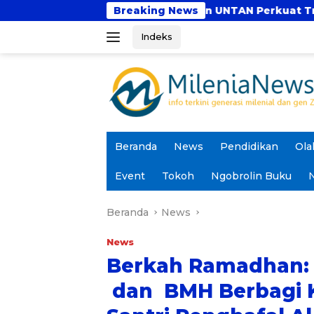
Langsung
UBSI dan UNTAN Perkuat Tri Dharma Lewat Kolab
Breaking News
ke
Indeks
konten
Beranda
News
Pendidikan
Ola
Event
Tokoh
Ngobrolin Buku
N
Beranda
News
News
Berkah Ramadhan: 
dan BMH Berbagi 