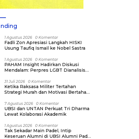
ending
1 Agustus 2026
0 Komentar
Fadli Zon Apresiasi Langkah HISKI
Usung Taufiq Ismail ke Nobel Sastra
1 Agustus 2026
0 Komentar
PAHAM Insight Hadirkan Diskusi
Mendalam: Perpres LGBT Dianalisis
sebagai Strategi Pertahanan Negara
Bukan Ancaman Individual
31 Juli 2026
0 Komentar
Ketika Raksasa Militer Tertahan
Strategi Murah dan Motivasi Bertahan
Hidup
7 Agustus 2026
0 Komentar
UBSI dan UNTAN Perkuat Tri Dharma
Lewat Kolaborasi Akademik
1 Agustus 2026
0 Komentar
Tak Sekadar Main Padel, Intip
Keseruan Alumni di UBSI Alumni Padel