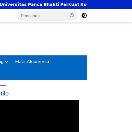
kti Perkuat Kolaborasi Akademik Lewat Program PKM
ng
Mata Akademisi
file