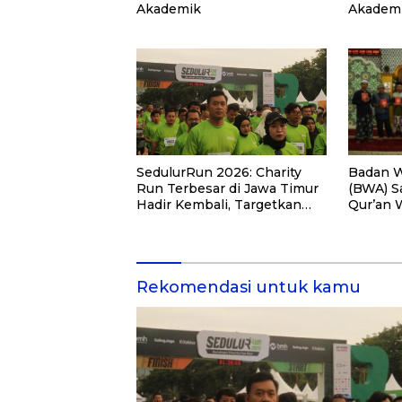
Akademik
Akademi
PKM
Badan W
SedulurRun 2026: Charity
(BWA) S
Run Terbesar di Jawa Timur
Qur’an 
Hadir Kembali, Targetkan
Pemberd
3.000 Peserta untuk
di Kalim
Dukung Pendidikan Santri
dan Guru Honorer
Rekomendasi untuk kamu