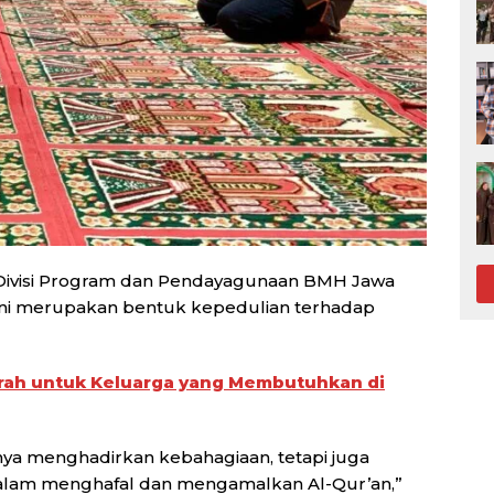
 Divisi Program dan Pendayagunaan BMH Jawa
ini merupakan bentuk kepedulian terhadap
trah untuk Keluarga yang Membutuhkan di
hanya menghadirkan kebahagiaan, tetapi juga
alam menghafal dan mengamalkan Al-Qur’an,”