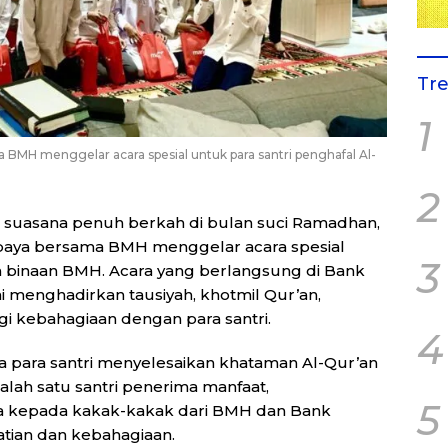
Tr
1
 BMH menggelar acara spesial untuk para santri penghafal Al-
2
suasana penuh berkah di bulan suci Ramadhan,
baya bersama BMH menggelar acara spesial
3
an binaan BMH. Acara yang berlangsung di Bank
i menghadirkan tausiyah, khotmil Qur’an,
i kebahagiaan dengan para santri.
4
a para santri menyelesaikan khataman Al-Qur’an
lah satu santri penerima manfaat,
5
a kepada kakak-kakak dari BMH dan Bank
tian dan kebahagiaan.