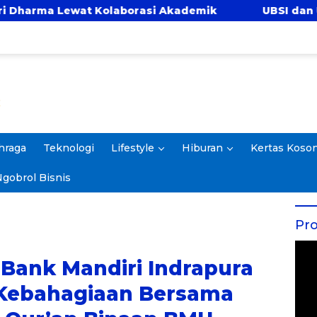
orasi Akademik
UBSI dan Universitas Panca Bha
hraga
Teknologi
Lifestyle
Hiburan
Kertas Koso
gobrol Bisnis
Pro
Bank Mandiri Indrapura
Kebahagiaan Bersama