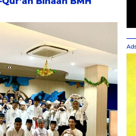
l-Qur’an Binaan BMH
Ad