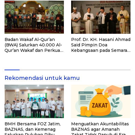
Santri dan Guru Honorer
Badan Wakaf Al-Qur’an
Prof. Dr. KH. Hasani Ahmad
(BWA) Salurkan 40.000 Al-
Said Pimpin Doa
Qur’an Wakaf dan Perkuat
Kebangsaan pada Semarak
Pemberdayaan Masyarakat
HUT Kemerdekaan RI Ke-
di Kalimantan Barat
81 di Kementerian Imigrasi
dan Pemasyarakatan RI
Rekomendasi untuk kamu
BMH Bersama FOZ Jatim,
Menguatkan Akuntabilitas
BAZNAS, dan Kemenag
BAZNAS agar Amanah
Salurkan Puluhan Ribu
Zakat Tidak Rapuh di Era