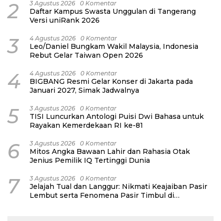
2
3 Agustus 2026
0 Komentar
Daftar Kampus Swasta Unggulan di Tangerang
Versi uniRank 2026
3
4 Agustus 2026
0 Komentar
Leo/Daniel Bungkam Wakil Malaysia, Indonesia
Rebut Gelar Taiwan Open 2026
4
4 Agustus 2026
0 Komentar
BIGBANG Resmi Gelar Konser di Jakarta pada
Januari 2027, Simak Jadwalnya
5
3 Agustus 2026
0 Komentar
TISI Luncurkan Antologi Puisi Dwi Bahasa untuk
Rayakan Kemerdekaan RI ke-81
6
3 Agustus 2026
0 Komentar
Mitos Angka Bawaan Lahir dan Rahasia Otak
Jenius Pemilik IQ Tertinggi Dunia
7
3 Agustus 2026
0 Komentar
Jelajah Tual dan Langgur: Nikmati Keajaiban Pasir
Lembut serta Fenomena Pasir Timbul di
Kepulauan Kei