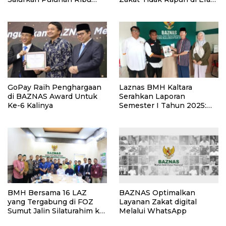
Bingkisan Lebaran Yatim di
Digital
Jawa Timur
GoPay Raih Penghargaan
Laznas BMH Kaltara
di BAZNAS Award Untuk
Serahkan Laporan
Ke-6 Kalinya
Semester I Tahun 2025:
Bukti Komitmen
Transparansi Filantropi
Islam
BMH Bersama 16 LAZ
BAZNAS Optimalkan
yang Tergabung di FOZ
Layanan Zakat digital
Sumut Jalin Silaturahim ke
Melalui WhatsApp
Kantor Baznas Sumut,