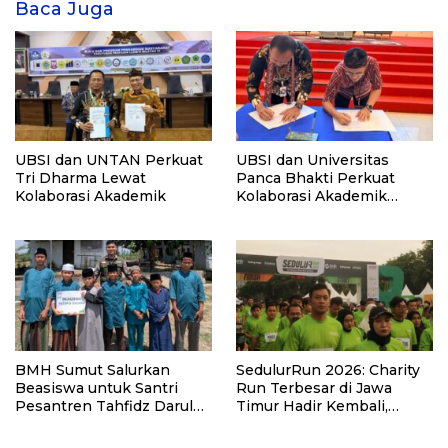
Baca Juga
UBSI dan UNTAN Perkuat
UBSI dan Universitas
Tri Dharma Lewat
Panca Bhakti Perkuat
Kolaborasi Akademik
Kolaborasi Akademik
Lewat Program PKM
BMH Sumut Salurkan
SedulurRun 2026: Charity
Beasiswa untuk Santri
Run Terbesar di Jawa
Pesantren Tahfidz Darul
Timur Hadir Kembali,
Hijrah Deli Serdang
Targetkan 3.000 Peserta
untuk Dukung Pendidikan