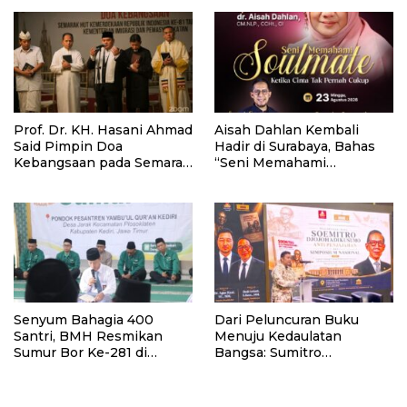
untuk Dukung Pendidikan
di Kalimantan Barat
Santri dan Guru Honorer
Prof. Dr. KH. Hasani Ahmad
Aisah Dahlan Kembali
Said Pimpin Doa
Hadir di Surabaya, Bahas
Kebangsaan pada Semarak
“Seni Memahami
HUT Kemerdekaan RI Ke-
Soulmate: Ketika Cinta Tak
81 di Kementerian Imigrasi
Pernah Cukup”
dan Pemasyarakatan RI
Senyum Bahagia 400
Dari Peluncuran Buku
Santri, BMH Resmikan
Menuju Kedaulatan
Sumur Bor Ke-281 di
Bangsa: Sumitro
Ponpes Yambu’ul Quran
Djojohadikusumo, UU
Kediri
Perekonomian Nasional,
dan Jalan Menuju