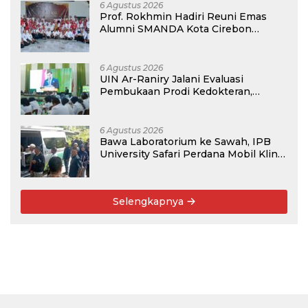
Guru Honorer
6 Agustus 2026
Prof. Rokhmin Hadiri Reuni Emas
Alumni SMANDA Kota Cirebon
Angkatan 76: 50 Tahun Lalu Kita
Pernah Bersama
6 Agustus 2026
UIN Ar-Raniry Jalani Evaluasi
Pembukaan Prodi Kedokteran,
Target Terima Mahasiswa Baru
Tahun Ini
6 Agustus 2026
Bawa Laboratorium ke Sawah, IPB
University Safari Perdana Mobil Klinik
Tanaman
Selengkapnya