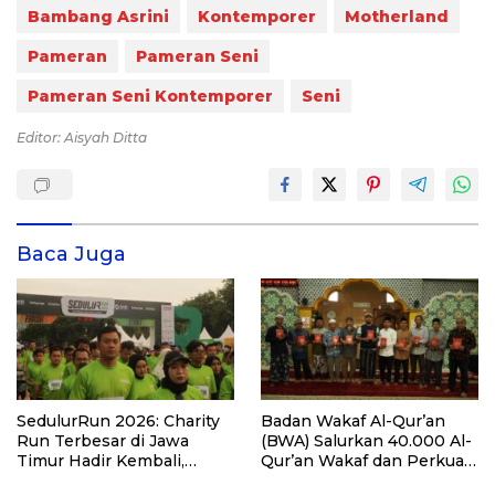
Bambang Asrini
Kontemporer
Motherland
Pameran
Pameran Seni
Pameran Seni Kontemporer
Seni
Editor: Aisyah Ditta
Baca Juga
SedulurRun 2026: Charity
Badan Wakaf Al-Qur’an
Run Terbesar di Jawa
(BWA) Salurkan 40.000 Al-
Timur Hadir Kembali,
Qur’an Wakaf dan Perkuat
Targetkan 3.000 Peserta
Pemberdayaan Masyarakat