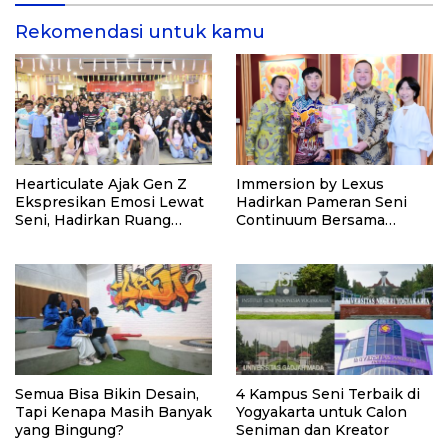
Indonesia Emas 2045
Rekomendasi untuk kamu
Hearticulate Ajak Gen Z
Immersion by Lexus
Ekspresikan Emosi Lewat
Hadirkan Pameran Seni
Seni, Hadirkan Ruang
Continuum Bersama
Aman untuk Jaga
Seniman Berkebutuhan
Kesehatan Mental
Khusus Oliver Wihardja
Semua Bisa Bikin Desain,
4 Kampus Seni Terbaik di
Tapi Kenapa Masih Banyak
Yogyakarta untuk Calon
yang Bingung?
Seniman dan Kreator