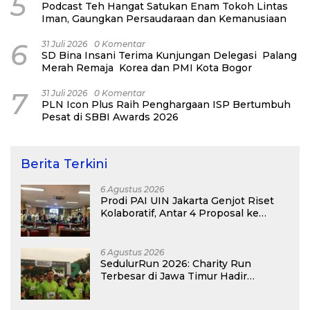
5
Podcast Teh Hangat Satukan Enam Tokoh Lintas
Iman, Gaungkan Persaudaraan dan Kemanusiaan
6
31 Juli 2026
0 Komentar
SD Bina Insani Terima Kunjungan Delegasi Palang
Merah Remaja Korea dan PMI Kota Bogor
7
31 Juli 2026
0 Komentar
PLN Icon Plus Raih Penghargaan ISP Bertumbuh
Pesat di SBBI Awards 2026
Berita Terkini
6 Agustus 2026
Prodi PAI UIN Jakarta Genjot Riset
Kolaboratif, Antar 4 Proposal ke
Kompetisi BRIN 2026
6 Agustus 2026
SedulurRun 2026: Charity Run
Terbesar di Jawa Timur Hadir
Kembali, Targetkan 3.000 Peserta
untuk Dukung Pendidikan Santri dan