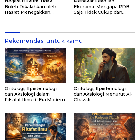
Negara Hukum Tidak
Menakar Keadilan
Boleh Dikalahkan oleh
Ekonomi: Mengapa PDB
Hasrat Menegakkan
Saja Tidak Cukup dan
Hukum
Bagaimana Maqasid al-
Shariah Menjadi Solusi
Rekomendasi untuk kamu
Ontologi, Epistemologi,
Ontologi, Epistemologi,
dan Aksiologi dalam
dan Aksiologi Menurut Al-
Filsafat Ilmu di Era Modern
Ghazali