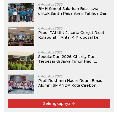
6 Agustus 2026
BMH Sumut Salurkan Beasiswa
untuk Santri Pesantren Tahfidz Darul
Hijrah Deli Serdang
6 Agustus 2026
Prodi PAI UIN Jakarta Genjot Riset
Kolaboratif, Antar 4 Proposal ke
Kompetisi BRIN 2026
6 Agustus 2026
SedulurRun 2026: Charity Run
Terbesar di Jawa Timur Hadir
Kembali, Targetkan 3.000 Peserta
untuk Dukung Pendidikan Santri dan
Guru Honorer
6 Agustus 2026
Prof. Rokhmin Hadiri Reuni Emas
Alumni SMANDA Kota Cirebon
Angkatan 76: 50 Tahun Lalu Kita
Pernah Bersama
Selengkapnya