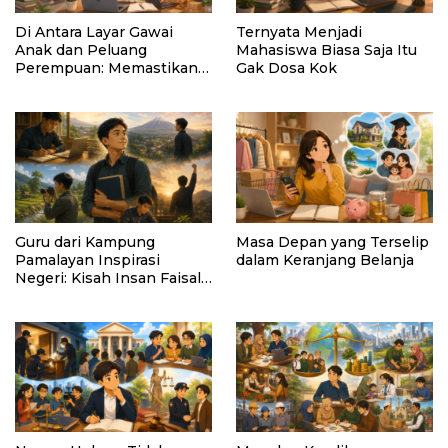
Di Antara Layar Gawai
Ternyata Menjadi
Anak dan Peluang
Mahasiswa Biasa Saja Itu
Perempuan: Memastikan
Gak Dosa Kok
AI Tetap Tunduk pada
Kemanusiaan
Guru dari Kampung
Masa Depan yang Terselip
Pamalayan Inspirasi
dalam Keranjang Belanja
Negeri: Kisah Insan Faisal
Ibrahim Diabadikan dalam
Buku “Inspirasi dari
Pelosok Negeri”