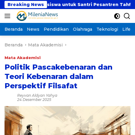
Langsung
asiswa untuk Santri Pesantren Tahfidz Darul Hijrah D
Breaking News
ke
konten
Beranda
News
Pendidikan
Olahraga
Teknologi
Lifest
Beranda
Mata Akademisi
Mata Akademisi
Politik Pascakebenaran dan
Teori Kebenaran dalam
Perspektif Filsafat
Reyvan Aldyan Yahya
24 Desember 2025