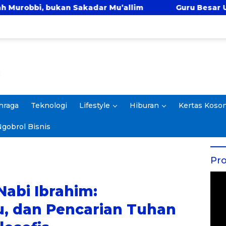
akadar Mu’allim
Guru Besar UIN Jakarta: SPM Mu
hraga
Teknologi
Lifestyle
Hiburan
Kertas Koso
gobrol Bisnis
Pro
Nabi Ibrahim:
u, dan Pencarian Tuhan