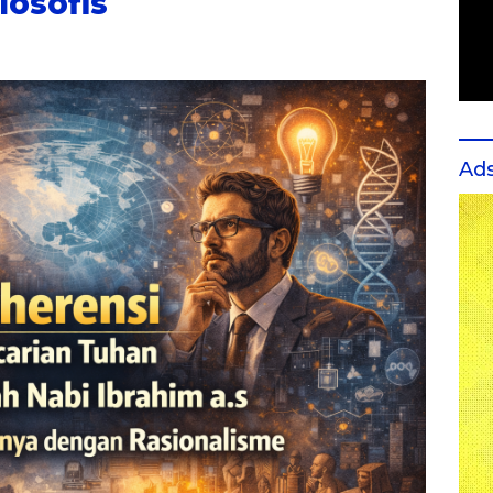
losofis
Ad