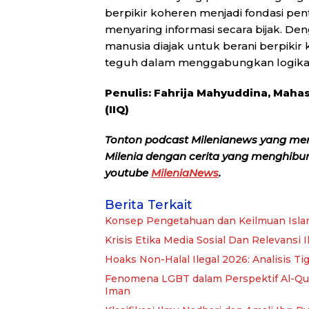
berpikir koheren menjadi fondasi p
menyaring informasi secara bijak. Den
manusia diajak untuk berani berpikir 
teguh dalam menggabungkan logika s
Penulis:
Fahrija Mahyuddina,
Mahasi
(IIQ)
Tonton podcast Milenianews yang me
Milenia dengan cerita yang menghibur, 
youtube
MileniaNews
.
Berita Terkait
Konsep Pengetahuan dan Keilmuan Isla
Krisis Etika Media Sosial Dan Relevansi 
Hoaks Non-Halal Ilegal 2026: Analisis Ti
Fenomena LGBT dalam Perspektif Al-Qur’a
Iman