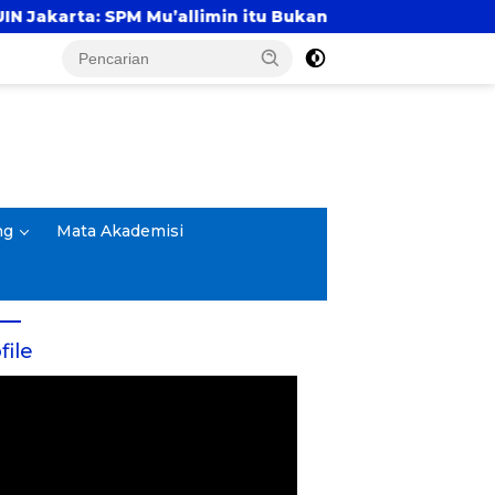
’allimin itu Bukan Entitas Sekolah atau Madrasah
ng
Mata Akademisi
file