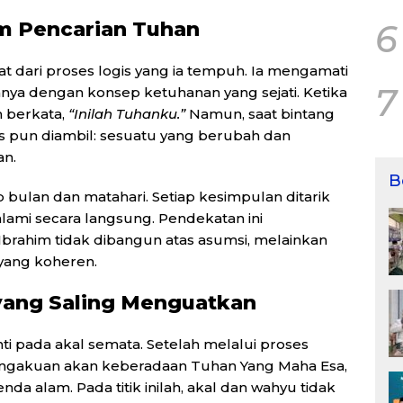
am Pencarian Tuhan
6
hat dari proses logis yang ia tempuh. Ia mengamati
7
a dengan konsep ketuhanan yang sejati. Ketika
m berkata,
“Inilah Tuhanku.”
Namun, saat bintang
s pun diambil: sesuatu yang berubah dan
an.
B
bulan dan matahari. Setiap kesimpulan ditarik
lami secara langsung. Pendekatan ini
brahim tidak dibangun atas asumsi, melainkan
 yang koheren.
 yang Saling Menguatkan
nti pada akal semata. Setelah melalui proses
 pengakuan akan keberadaan Tuhan Yang Maha Esa,
a alam. Pada titik inilah, akal dan wahyu tidak