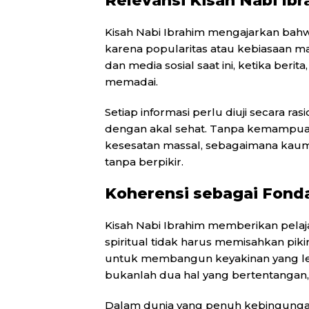
Relevansi Kisah Nabi Ibra
Kisah Nabi Ibrahim mengajarkan bahw
karena popularitas atau kebiasaan mayo
dan media sosial saat ini, ketika berit
memadai.
Setiap informasi perlu diuji secara ras
dengan akal sehat. Tanpa kemampuan b
kesesatan massal, sebagaimana kaum
tanpa berpikir.
Koherensi sebagai Fonda
Kisah Nabi Ibrahim memberikan pela
spiritual tidak harus memisahkan piki
untuk membangun keyakinan yang leb
bukanlah dua hal yang bertentangan,
Dalam dunia yang penuh kebingun