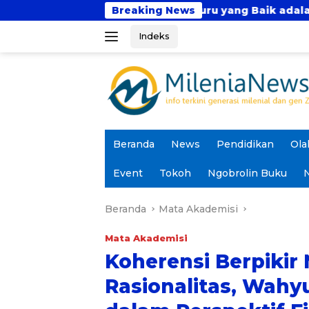
Langsung
iddin Junaidi: Guru yang Baik adalah Murobbi, bukan S
Breaking News
ke
Indeks
konten
Beranda
News
Pendidikan
Ola
Event
Tokoh
Ngobrolin Buku
N
Beranda
Mata Akademisi
Mata Akademisi
Koherensi Berpikir 
Rasionalitas, Wahy