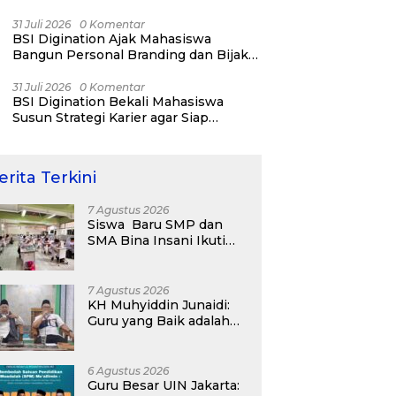
Kelontong
31 Juli 2026
0 Komentar
BSI Digination Ajak Mahasiswa
Bangun Personal Branding dan Bijak
Bermedia Sosial Sejak Kuliah
31 Juli 2026
0 Komentar
BSI Digination Bekali Mahasiswa
Susun Strategi Karier agar Siap
Menang Sebelum Lulus
erita Terkini
7 Agustus 2026
Siswa Baru SMP dan
SMA Bina Insani Ikuti
Psikotes untuk
Pemetaaan Diagnostik
Awal
7 Agustus 2026
KH Muhyiddin Junaidi:
Guru yang Baik adalah
Murobbi, bukan Sakadar
Mu’allim
6 Agustus 2026
Guru Besar UIN Jakarta: