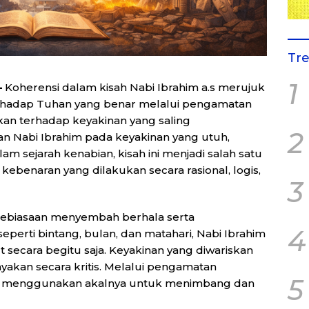
Tr
1
–
Koherensi dalam kisah Nabi Ibrahim a.s merujuk
hadap Tuhan yang benar melalui pengamatan
akan terhadap keyakinan yang saling
2
an Nabi Ibrahim pada keyakinan yang utuh,
am sejarah kenabian, kisah ini menjadi salah satu
 kebenaran yang dilakukan secara rasional, logis,
3
 kebiasaan menyembah berhala serta
4
erti bintang, bulan, dan matahari, Nabi Ibrahim
secara begitu saja. Keyakinan yang diwariskan
yakan secara kritis. Melalui pengamatan
5
im menggunakan akalnya untuk menimbang dan