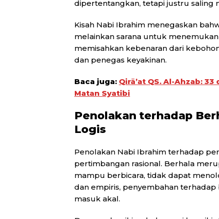
dipertentangkan, tetapi justru salin
Kisah Nabi Ibrahim menegaskan bahwa
melainkan sarana untuk menemukan 
memisahkan kebenaran dari kebohon
dan penegas keyakinan.
Baca juga:
Qirā’at QS. Al-Ahzab: 3
Matan Syatibi
Penolakan terhadap Ber
Logis
Penolakan Nabi Ibrahim terhadap pe
pertimbangan rasional. Berhala meru
mampu berbicara, tidak dapat menolong
dan empiris, penyembahan terhadap 
masuk akal.