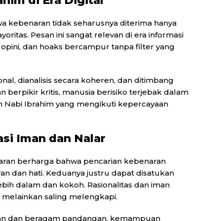
him di Era Digital
a kebenaran tidak seharusnya diterima hanya
ritas. Pesan ini sangat relevan di era informasi
a, opini, dan hoaks bercampur tanpa filter yang
ional, dianalisis secara koheren, dan ditimbang
erpikir kritis, manusia berisiko terjebak dalam
 Nabi Ibrahim yang mengikuti kepercayaan
si Iman dan Nalar
jaran berharga bahwa pencarian kebenaran
ran dan hati. Keduanya justru dapat disatukan
ih dalam dan kokoh. Rasionalitas dan iman
 melainkan saling melengkapi.
gan dan beragam pandangan, kemampuan