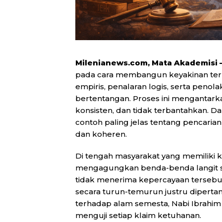
Milenianews.com, Mata Akademisi 
pada cara membangun keyakinan ter
empiris, penalaran logis, serta penol
bertentangan. Proses ini mengantark
konsisten, dan tidak terbantahkan. Dal
contoh paling jelas tentang pencarian
dan koheren.
Di tengah masyarakat yang memiliki
mengagungkan benda-benda langit sep
tidak menerima kepercayaan tersebut 
secara turun-temurun justru dipertan
terhadap alam semesta, Nabi Ibrah
menguji setiap klaim ketuhanan.