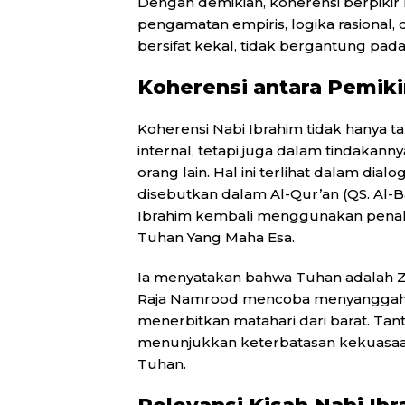
Dengan demikian, koherensi berpikir N
pengamatan empiris, logika rasional, 
bersifat kekal, tidak bergantung pa
Koherensi antara Pemiki
Koherensi Nabi Ibrahim tidak hanya 
internal, tetapi juga dalam tindaka
orang lain. Hal ini terlihat dalam d
disebutkan dalam Al-Qur’an (QS. Al-B
Ibrahim kembali menggunakan penal
Tuhan Yang Maha Esa.
Ia menyatakan bahwa Tuhan adalah 
Raja Namrood mencoba menyanggah,
menerbitkan matahari dari barat. Tan
menunjukkan keterbatasan kekuasa
Tuhan.