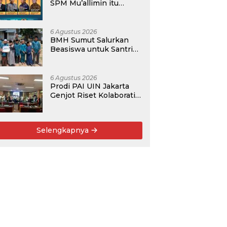
SPM Mu’allimin itu
Bukan Entitas Sekolah
atau Madrasah
6 Agustus 2026
BMH Sumut Salurkan
Beasiswa untuk Santri
Pesantren Tahfidz Darul
Hijrah Deli Serdang
6 Agustus 2026
Prodi PAI UIN Jakarta
Genjot Riset Kolaboratif,
Antar 4 Proposal ke
Kompetisi BRIN 2026
Selengkapnya