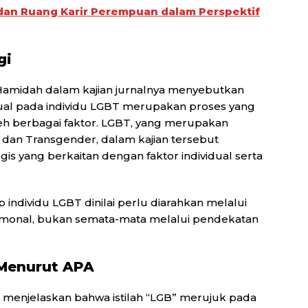
3 dan Ruang Karir Perempuan dalam Perspektif
gi
 Hamidah dalam kajian jurnalnya menyebutkan
al pada individu LGBT merupakan proses yang
eh berbagai faktor. LGBT, yang merupakan
l, dan Transgender, dalam kajian tersebut
s yang berkaitan dengan faktor individual serta
individu LGBT dinilai perlu diarahkan melalui
ormonal, bukan semata-mata melalui pendekatan
l Menurut APA
) menjelaskan bahwa istilah “LGB” merujuk pada