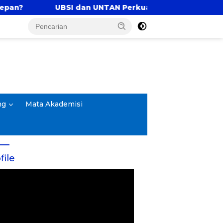
 dan UNTAN Perkuat Tri Dharma Lewat Kolaborasi Akad
ng
Mata Akademisi
file