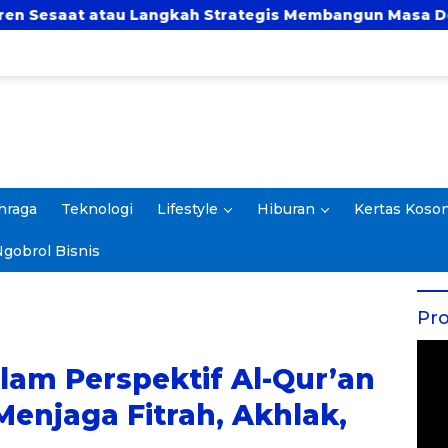
Langkah Strategis Membangun Masa Depan?
UBSI
hraga
Teknologi
Lifestyle
Hiburan
Kertas Koso
gobrol Bisnis
Pro
am Perspektif Al-Qur’an
 Menjaga Fitrah, Akhlak,