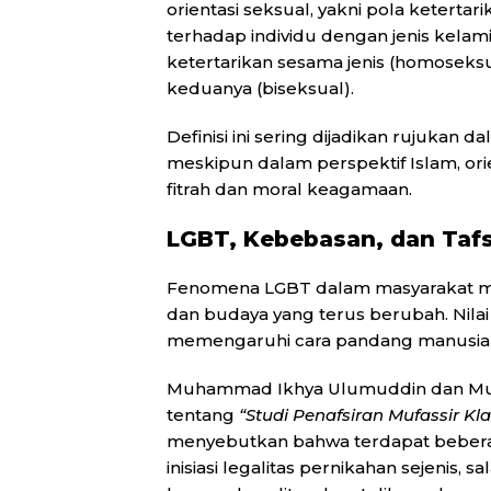
orientasi seksual, yakni pola keterta
terhadap individu dengan jenis kelami
ketertarikan sesama jenis (homoseksu
keduanya (biseksual).
Definisi ini sering dijadikan rujukan 
meskipun dalam perspektif Islam, orien
fitrah dan moral keagamaan.
LGBT, Kebebasan, dan Taf
Fenomena LGBT dalam masyarakat mod
dan budaya yang terus berubah. Nilai
memengaruhi cara pandang manusia t
Muhammad Ikhya Ulumuddin dan Muh
tentang
“Studi Penafsiran Mufassir K
menyebutkan bahwa terdapat beber
inisiasi legalitas pernikahan sejenis, 