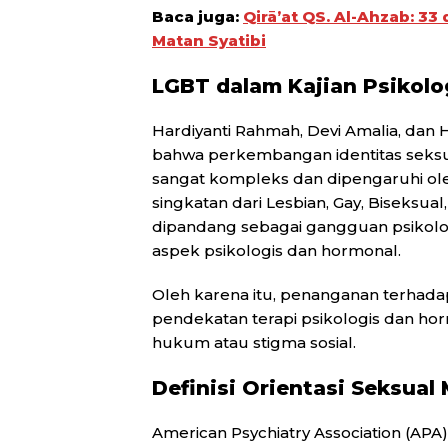
Baca juga:
Qirā’at QS. Al-Ahzab: 3
Matan Syatibi
LGBT dalam Kajian Psikolo
Hardiyanti Rahmah, Devi Amalia, dan
bahwa perkembangan identitas seksu
sangat kompleks dan dipengaruhi ol
singkatan dari Lesbian, Gay, Biseksua
dipandang sebagai gangguan psikologi
aspek psikologis dan hormonal.
Oleh karena itu, penanganan terhadap 
pendekatan terapi psikologis dan h
hukum atau stigma sosial.
Definisi Orientasi Seksua
American Psychiatry Association (APA