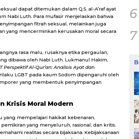
sual dapat ditemukan dalam Q.S. al-A’raf ayat
6
um Nabi Luth. Para mufasir menjelaskan bahwa
nyimpangan fitrah seksual, melainkan juga
7
anan yang mencerminkan kerusakan moral secara
angnya rasa malu, rusaknya etika pergaulan,
ang dibawa oleh Nabi Luth. Lukmanul Hakim,
B
 Perspektif Al-Qur’an: Analisis Ayat dan
rilaku LGBT pada kaum Sodom dipengaruhi oleh
or temporer yang membentuk penyimpangan
an Krisis Moral Modern
u yang mempelajari hakikat kebenaran,
emikiran yang menyeluruh, rasional, dan kritis.
mahami realitas secara bijaksana. Kebijaksanaan