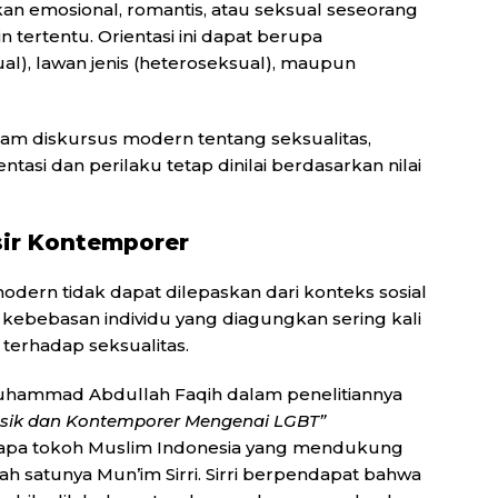
rikan emosional, romantis, atau seksual seseorang
n tertentu. Orientasi ini dapat berupa
al), lawan jenis (heteroseksual), maupun
dalam diskursus modern tentang seksualitas,
tasi dan perilaku tetap dinilai berdasarkan nilai
sir Kontemporer
ern tidak dapat dilepaskan dari konteks sosial
 kebebasan individu yang diagungkan sering kali
erhadap seksualitas.
ammad Abdullah Faqih dalam penelitiannya
lasik dan Kontemporer Mengenai LGBT”
apa tokoh Muslim Indonesia yang mendukung
salah satunya Mun’im Sirri. Sirri berpendapat bahwa