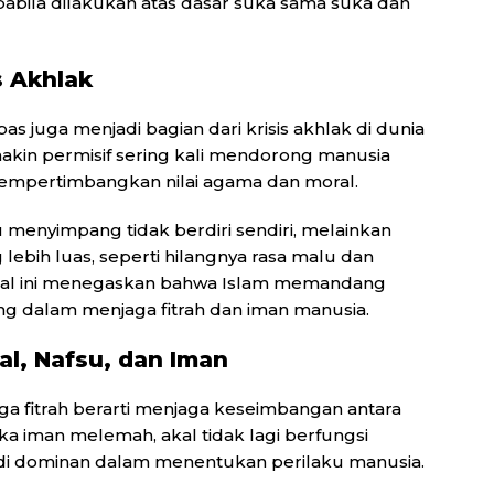
abila dilakukan atas dasar suka sama suka dan
s Akhlak
s juga menjadi bagian dari krisis akhlak di dunia
kin permisif sering kali mendorong manusia
empertimbangkan nilai agama dan moral.
 menyimpang tidak berdiri sendiri, melainkan
 lebih luas, seperti hilangnya rasa malu dan
 Hal ini menegaskan bahwa Islam memandang
ng dalam menjaga fitrah dan iman manusia.
l, Nafsu, dan Iman
aga fitrah berarti menjaga keseimbangan antara
Ketika iman melemah, akal tidak lagi berfungsi
adi dominan dalam menentukan perilaku manusia.