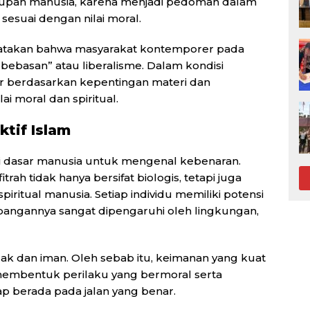
idupan manusia, karena menjadi pedoman dalam
esuai dengan nilai moral.
yatakan bahwa masyarakat kontemporer pada
bebasan” atau liberalisme. Dalam kondisi
ur berdasarkan kepentingan materi dan
i moral dan spiritual.
tif Islam
si dasar manusia untuk mengenal kebenaran.
h tidak hanya bersifat biologis, tetapi juga
iritual manusia. Setiap individu memiliki potensi
angannya sangat dipengaruhi oleh lingkungan,
hlak dan iman. Oleh sebab itu, keimanan yang kuat
membentuk perilaku yang bermoral serta
p berada pada jalan yang benar.