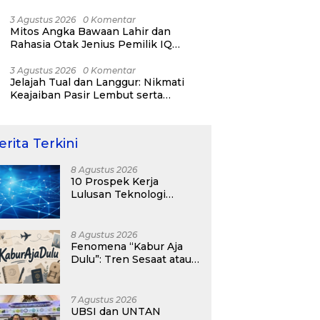
RI ke-81
3 Agustus 2026
0 Komentar
Mitos Angka Bawaan Lahir dan
Rahasia Otak Jenius Pemilik IQ
Tertinggi Dunia
3 Agustus 2026
0 Komentar
Jelajah Tual dan Langgur: Nikmati
Keajaiban Pasir Lembut serta
Fenomena Pasir Timbul di Kepulauan
Kei
erita Terkini
8 Agustus 2026
10 Prospek Kerja
Lulusan Teknologi
Informasi yang
Menjanjikan dengan Gaji
Kompetitif di Era Digital
8 Agustus 2026
Fenomena “Kabur Aja
Dulu”: Tren Sesaat atau
Langkah Strategis
Membangun Masa
Depan?
7 Agustus 2026
UBSI dan UNTAN