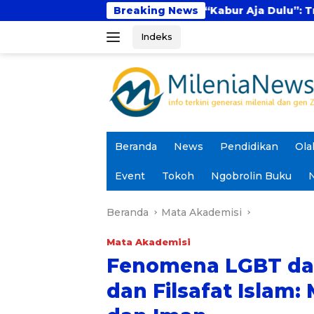
Langsung
Fenomena “Kabur Aja Dulu”: Tren Sesaat atau 
Breaking News
ke
Indeks
konten
Beranda
News
Pendidikan
Ola
Event
Tokoh
Ngobrolin Buku
N
Beranda
Mata Akademisi
Mata Akademisi
Fenomena LGBT dal
dan Filsafat Islam: