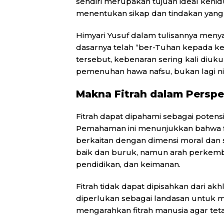
sendiri merupakan tujuan ideal keh
menentukan sikap dan tindakan yang s
Himyari Yusuf dalam tulisannya men
dasarnya telah “ber-Tuhan kepada ke
tersebut, kebenaran sering kali diuk
pemenuhan hawa nafsu, bukan lagi nila
Makna Fitrah dalam Perspek
Fitrah dapat dipahami sebagai poten
Pemahaman ini menunjukkan bahwa fitra
berkaitan dengan dimensi moral dan sp
baik dan buruk, namun arah perkemb
pendidikan, dan keimanan.
Fitrah tidak dapat dipisahkan dari ak
diperlukan sebagai landasan untuk 
mengarahkan fitrah manusia agar teta