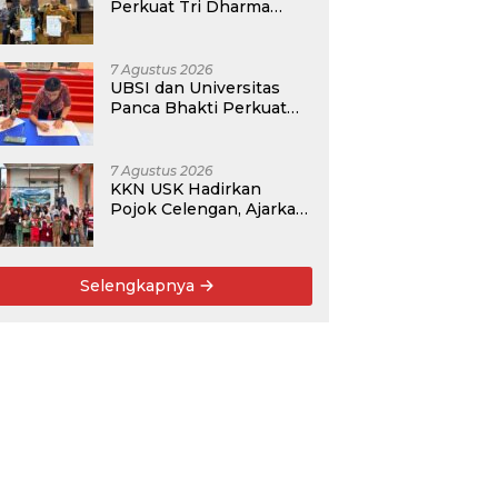
Perkuat Tri Dharma
Lewat Kolaborasi
Akademik
7 Agustus 2026
UBSI dan Universitas
Panca Bhakti Perkuat
Kolaborasi Akademik
Lewat Program PKM
7 Agustus 2026
KKN USK Hadirkan
Pojok Celengan, Ajarkan
Anak Desa Pohroh
Gemar Menabung
Selengkapnya