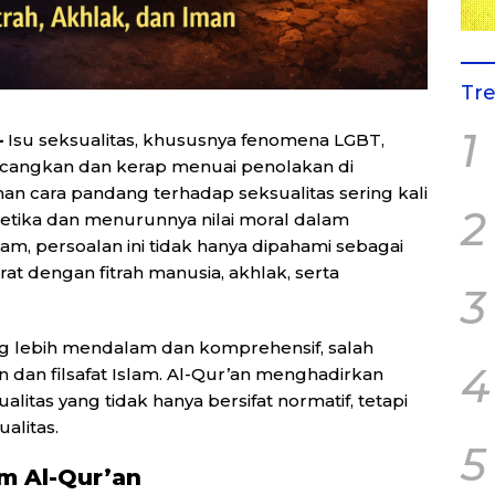
Tr
1
–
Isu seksualitas, khususnya fenomena LGBT,
ncangkan dan kerap menuai penolakan di
an cara pandang terhadap seksualitas sering kali
2
tika dan menurunnya nilai moral dalam
lam, persoalan ini tidak hanya dipahami sebagai
erat dengan fitrah manusia, akhlak, serta
3
ang lebih mendalam dan komprehensif, salah
4
 dan filsafat Islam. Al-Qur’an menghadirkan
litas yang tidak hanya bersifat normatif, tetapi
ualitas.
5
m Al-Qur’an