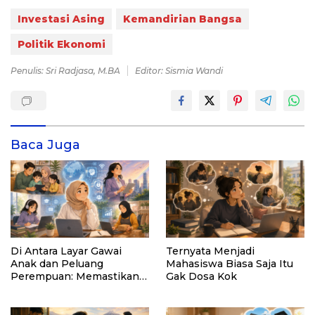
Investasi Asing
Kemandirian Bangsa
Politik Ekonomi
Penulis: Sri Radjasa, M.BA
Editor: Sismia Wandi
Baca Juga
Di Antara Layar Gawai
Ternyata Menjadi
Anak dan Peluang
Mahasiswa Biasa Saja Itu
Perempuan: Memastikan
Gak Dosa Kok
AI Tetap Tunduk pada
Kemanusiaan