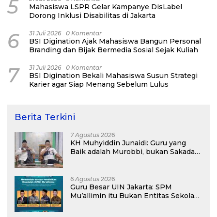
5
Mahasiswa LSPR Gelar Kampanye DisLabel
Dorong Inklusi Disabilitas di Jakarta
6
31 Juli 2026
0 Komentar
BSI Digination Ajak Mahasiswa Bangun Personal
Branding dan Bijak Bermedia Sosial Sejak Kuliah
7
31 Juli 2026
0 Komentar
BSI Digination Bekali Mahasiswa Susun Strategi
Karier agar Siap Menang Sebelum Lulus
Berita Terkini
7 Agustus 2026
KH Muhyiddin Junaidi: Guru yang
Baik adalah Murobbi, bukan Sakadar
Mu’allim
6 Agustus 2026
Guru Besar UIN Jakarta: SPM
Mu’allimin itu Bukan Entitas Sekolah
atau Madrasah