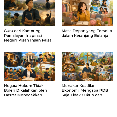
Guru dari Kampung
Masa Depan yang Terselip
Pamalayan Inspirasi
dalam Keranjang Belanja
Negeri: Kisah Insan Faisal
Ibrahim Diabadikan dalam
Buku “Inspirasi dari
Pelosok Negeri”
Negara Hukum Tidak
Menakar Keadilan
Boleh Dikalahkan oleh
Ekonomi: Mengapa PDB
Hasrat Menegakkan
Saja Tidak Cukup dan
Hukum
Bagaimana Maqasid al-
Shariah Menjadi Solusi