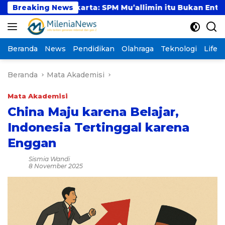
Langsung
N Jakarta: SPM Mu’allimin itu Bukan Entitas Sekolah a
Breaking News
ke
konten
Beranda
News
Pendidikan
Olahraga
Teknologi
Lifest
Beranda
Mata Akademisi
Mata Akademisi
China Maju karena Belajar,
Indonesia Tertinggal karena
Enggan
Sismia Wandi
8 November 2025