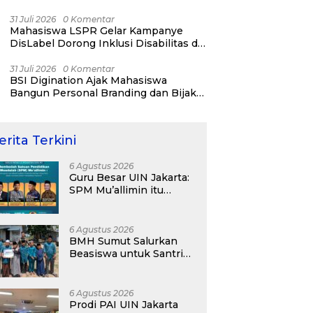
31 Juli 2026
0 Komentar
Mahasiswa LSPR Gelar Kampanye
DisLabel Dorong Inklusi Disabilitas di
Jakarta
31 Juli 2026
0 Komentar
BSI Digination Ajak Mahasiswa
Bangun Personal Branding dan Bijak
Bermedia Sosial Sejak Kuliah
erita Terkini
6 Agustus 2026
Guru Besar UIN Jakarta:
SPM Mu’allimin itu
Bukan Entitas Sekolah
atau Madrasah
6 Agustus 2026
BMH Sumut Salurkan
Beasiswa untuk Santri
Pesantren Tahfidz Darul
Hijrah Deli Serdang
6 Agustus 2026
Prodi PAI UIN Jakarta