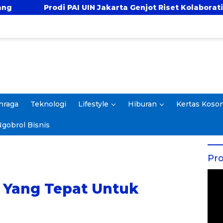
 Jakarta Genjot Riset Kolaboratif, Antar 4 Proposal ke K
hraga
Teknologi
Lifestyle
Hiburan
Kertas Koso
gobrol Bisnis
Pro
 Yang Tepat Untuk