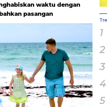
nghabiskan waktu dengan
 bahkan
pasangan
Tr
1
2
3
4
5