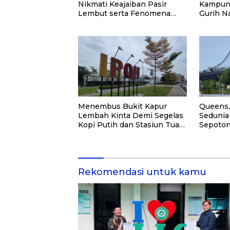
Nikmati Keajaiban Pasir
Kampung
Lembut serta Fenomena
Gurih N
Pasir Timbul di Kepulauan
Kei
Menembus Bukit Kapur
Queens,
Lembah Kinta Demi Segelas
Sedunia
Kopi Putih dan Stasiun Tua
Sepoton
Ipoh
Hangat
Rekomendasi untuk kamu