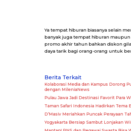
Ya tempat hiburan biasanya selain m
banyak juga tempat hiburan maupun 
promo akhir tahun bahkan diskon gila 
daya tarik bagi orang-orang untuk berl
Berita Terkait
Kolaborasi Media dan Kampus Dorong Pu
dengan MileniaNews
Pulau Jawa Jadi Destinasi Favorit Para W
Taman Safari Indonesia Hadirkan Tema E
D’Masiv Meriahkan Puncak Perayaan Tah
Yogyakarta Bersiap Sambut Lonjakan W
Mantap! PNS dan Pegawai Swasta Bisa 