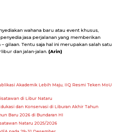
enyediakan wahana baru atau event khusus,
penyedia jasa perjalanan yang memberikan
– gilaan. Tentu saja hal ini merupakan salah satu
ibur dan jalan-jalan.
(Arin)
blikasi Akademik Lebih Maju, IIQ Resmi Teken MoU
isatawan di Libur Nataru
dukasi dan Konservasi di Liburan Akhir Tahun
un Baru 2026 di Bundaran HI
isatawan Nataru 2025/2026
WFA pada 29-31 Desember