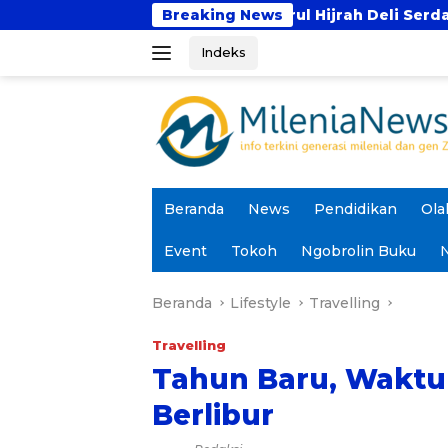
Langsung
ahfidz Darul Hijrah Deli Serdang
Breaking News
Prodi PAI UIN
ke
Indeks
konten
Beranda
News
Pendidikan
Ola
Event
Tokoh
Ngobrolin Buku
N
Beranda
Lifestyle
Travelling
Travelling
Tahun Baru, Waktu
Berlibur