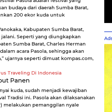
estival Pasola adalah festival yang
kan budaya dari daerah Sumba Barat,
unkan 200 ekor kuda untuk
anokaka, Kabupaten Sumba Barat,
a jalani. Seperti yang diungkapkan
Ad
paten Sumba Barat, Charles Herman
 dalam acara Pasola, sehingga akan
,” ujarnya seperti dimuat kompas.com,
us Traveling Di Indonesia
but Panen
yai kuda, sudah menjadi kewajiban
val Tradisi ini. Pasola akan dilaksanakan
r) melakukan pemanggilan nyale