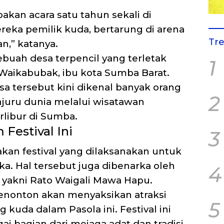
akan acara satu tahun sekali di
reka pemilik kuda, bertarung di arena
Tr
n,” katanya.
uah desa terpencil yang terletak
1
 Waikabubak, ibu kota Sumba Barat.
sa tersebut kini dikenal banyak orang
2
juru dunia melalui wisatawan
libur di Sumba.
Festival Ini
3
akan festival yang dilaksanakan untuk
. Hal tersebut juga dibenarka oleh
4
 yakni Rato Waigali Mawa Hapu.
nonton akan menyaksikan atraksi
5
kuda dalam Pasola ini. Festival ini
gai bagian dari mejaga adat dan tradisi