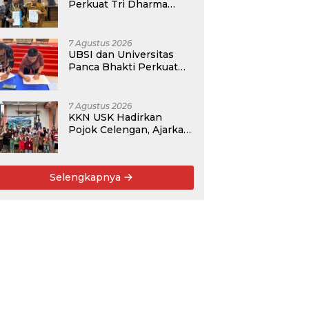
Perkuat Tri Dharma
Lewat Kolaborasi
Akademik
7 Agustus 2026
UBSI dan Universitas
Panca Bhakti Perkuat
Kolaborasi Akademik
Lewat Program PKM
7 Agustus 2026
KKN USK Hadirkan
Pojok Celengan, Ajarkan
Anak Desa Pohroh
Gemar Menabung
Selengkapnya