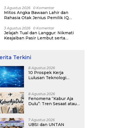
RI ke-81
3 Agustus 2026
0 Komentar
Mitos Angka Bawaan Lahir dan
Rahasia Otak Jenius Pemilik IQ
Tertinggi Dunia
3 Agustus 2026
0 Komentar
Jelajah Tual dan Langgur: Nikmati
Keajaiban Pasir Lembut serta
Fenomena Pasir Timbul di Kepulauan
Kei
erita Terkini
8 Agustus 2026
10 Prospek Kerja
Lulusan Teknologi
Informasi yang
Menjanjikan dengan Gaji
Kompetitif di Era Digital
8 Agustus 2026
Fenomena “Kabur Aja
Dulu”: Tren Sesaat atau
Langkah Strategis
Membangun Masa
Depan?
7 Agustus 2026
UBSI dan UNTAN