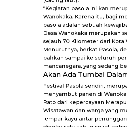
(cacing laut).
“Kegiatan pasola ini kan merup
Wanokaka. Karena itu, bagi me
pasola adalah sebuah kewajiba
Desa Wanokaka merupakan seb
sejauh 70 Kilometer dari Kota
Menurutnya, berkat Pasola, de
bahkan sampai ke seluruh pen
mancanegara, yang sedang ber
Akan Ada Tumbal Dalam 
Festival Pasola sendiri, merup
menyambut panen di Wanokaka
Rato dari kepercayaan Merapu
Wisatawan dan warga yang me
lempar kayu antar penunggang 
digelar satu tahun sekali seba