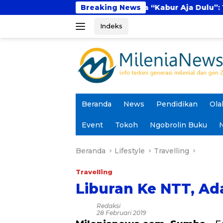
Langsung
Fenomena “Kabur Aja Dulu”: Tren Sesaat atau 
Breaking News
ke
Indeks
konten
Beranda
News
Pendidikan
Ola
Event
Tokoh
Ngobrolin Buku
N
Beranda
Lifestyle
Travelling
Travelling
Liburan Ke NTT, Ada
Redaksi
28 Februari 2019