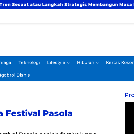
Langkah Strategis Membangun Masa Depan?
UBSI
hraga
Teknologi
Lifestyle
Hiburan
Kertas Koso
gobrol Bisnis
Pro
 Festival Pasola