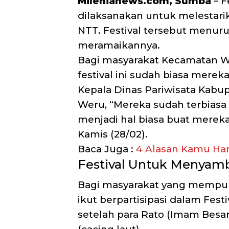
Milenianews.com, Sumba
– F
dilaksanakan untuk melestari
NTT. Festival tersebut menur
meramaikannya.
Bagi masyarakat Kecamatan W
festival ini sudah biasa merek
Kepala Dinas Pariwisata Kabu
Weru, “Mereka sudah terbiasa
menjadi hal biasa buat mereka
Kamis (28/02).
Baca Juga :
4 Alasan Kamu Har
Festival Untuk Menyam
Bagi masyarakat yang mempun
ikut berpartisipasi dalam Festi
setelah para Rato (Imam Besa