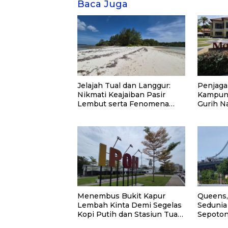
Baca Juga
Jelajah Tual dan Langgur:
Penjaga
Nikmati Keajaiban Pasir
Kampung
Lembut serta Fenomena
Gurih N
Pasir Timbul di Kepulauan
Kei
Menembus Bukit Kapur
Queens,
Lembah Kinta Demi Segelas
Sedunia
Kopi Putih dan Stasiun Tua
Sepoton
Ipoh
Hangat