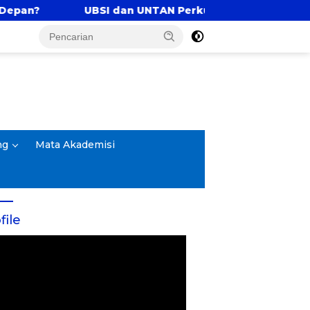
 dan UNTAN Perkuat Tri Dharma Lewat Kolaborasi Aka
ng
Mata Akademisi
file