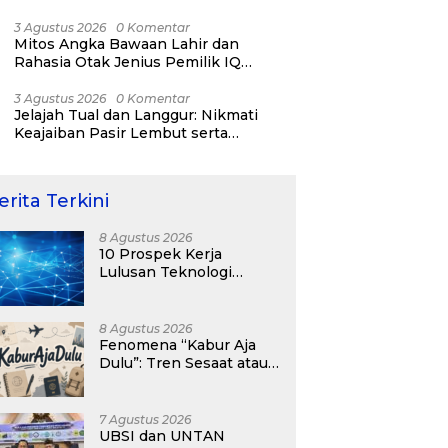
RI ke-81
3 Agustus 2026
0 Komentar
Mitos Angka Bawaan Lahir dan
Rahasia Otak Jenius Pemilik IQ
Tertinggi Dunia
3 Agustus 2026
0 Komentar
Jelajah Tual dan Langgur: Nikmati
Keajaiban Pasir Lembut serta
Fenomena Pasir Timbul di Kepulauan
Kei
erita Terkini
8 Agustus 2026
10 Prospek Kerja
Lulusan Teknologi
Informasi yang
Menjanjikan dengan Gaji
Kompetitif di Era Digital
8 Agustus 2026
Fenomena “Kabur Aja
Dulu”: Tren Sesaat atau
Langkah Strategis
Membangun Masa
Depan?
7 Agustus 2026
UBSI dan UNTAN