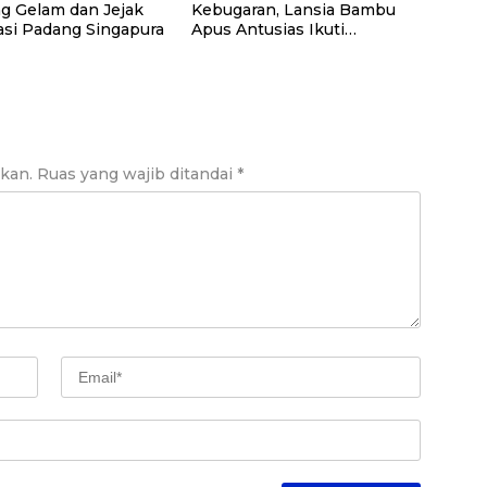
 Gelam dan Jejak
Kebugaran, Lansia Bambu
asi Padang Singapura
Apus Antusias Ikuti
Pelatihan “Akupresur
Mandiri” dari Tim Pengabdi
UI
ikan.
Ruas yang wajib ditandai
*