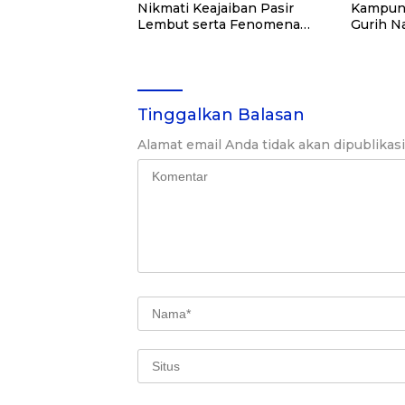
Nikmati Keajaiban Pasir
Kampung
Lembut serta Fenomena
Gurih N
Pasir Timbul di Kepulauan
Kei
Tinggalkan Balasan
Alamat email Anda tidak akan dipublikas