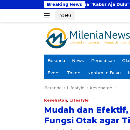
Langsung
tal
Fenomena “Kabur Aja Dulu”: Tren Sesaat a
Breaking News
ke
Indeks
konten
Beranda
News
Pendidikan
Ola
Event
Tokoh
Ngobrolin Buku
N
Beranda
Lifestyle
Kesehatan
Kesehatan
,
Lifestyle
Mudah dan Efektif, 
Fungsi Otak agar T