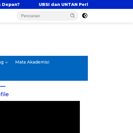
UBSI dan UNTAN Perkuat Tri Dharma Lewat Kolaborasi 
ng
Mata Akademisi
file