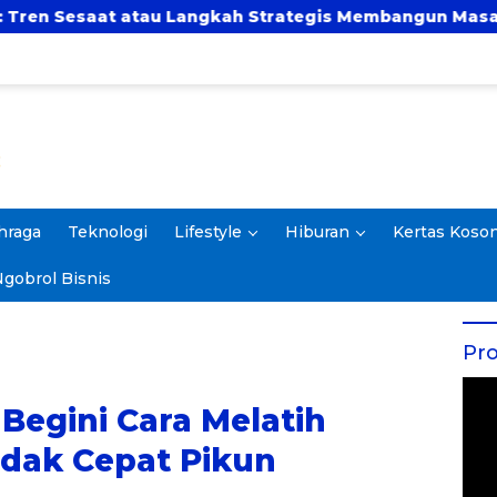
tau Langkah Strategis Membangun Masa Depan?
hraga
Teknologi
Lifestyle
Hiburan
Kertas Koso
gobrol Bisnis
Pro
Begini Cara Melatih
idak Cepat Pikun