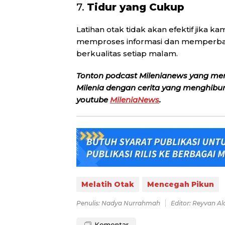
7.
Tidur yang Cukup
Latihan otak tidak akan efektif jika 
memproses informasi dan memperbaiki
berkualitas setiap malam.
Tonton podcast Milenianews yang me
Milenia dengan cerita yang menghibur, 
youtube
MileniaNews
.
Melatih Otak
Mencegah Pikun
Penulis: Nadya Nurrahmah
Editor: Reyvan A
Komentar