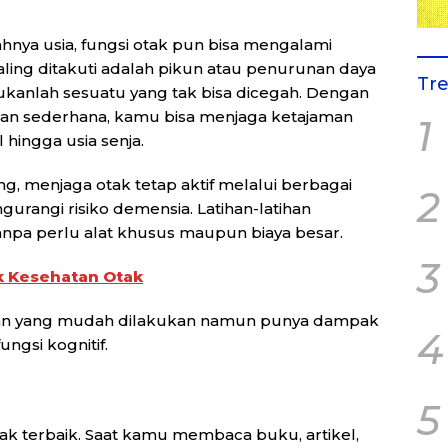
hnya usia, fungsi otak pun bisa mengalami
aling ditakuti adalah pikun atau penurunan daya
Tr
bukanlah sesuatu yang tak bisa dicegah. Dengan
 dan sederhana, kamu bisa menjaga ketajaman
1
hingga usia senja.
ng, menjaga otak tetap aktif melalui berbagai
2
gurangi risiko demensia. Latihan-latihan
anpa perlu alat khusus maupun biaya besar.
3
k Kesehatan Otak
arian yang mudah dilakukan namun punya dampak
4
ngsi kognitif.
5
ak terbaik. Saat kamu membaca buku, artikel,