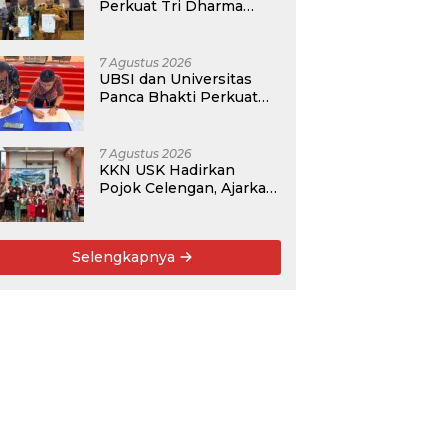
Perkuat Tri Dharma
Lewat Kolaborasi
Akademik
7 Agustus 2026
UBSI dan Universitas
Panca Bhakti Perkuat
Kolaborasi Akademik
Lewat Program PKM
7 Agustus 2026
KKN USK Hadirkan
Pojok Celengan, Ajarkan
Anak Desa Pohroh
Gemar Menabung
Selengkapnya