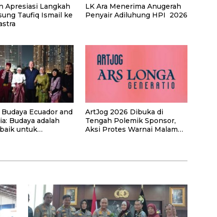
on Apresiasi Langkah
LK Ara Menerima Anugerah
ung Taufiq Ismail ke
Penyair Adiluhung HPI 2026
astra
a Budaya Ecuador and
ArtJog 2026 Dibuka di
ia: Budaya adalah
Tengah Polemik Sponsor,
rbaik untuk
Aksi Protes Warnai Malam
kuat Hubungan
Pembukaan
gara