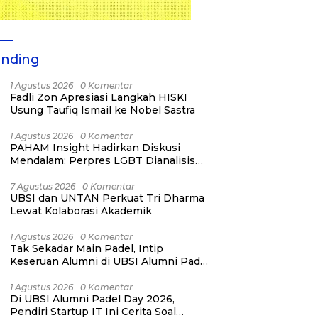
ending
1 Agustus 2026
0 Komentar
Fadli Zon Apresiasi Langkah HISKI
Usung Taufiq Ismail ke Nobel Sastra
1 Agustus 2026
0 Komentar
PAHAM Insight Hadirkan Diskusi
Mendalam: Perpres LGBT Dianalisis
sebagai Strategi Pertahanan Negara
Bukan Ancaman Individual
7 Agustus 2026
0 Komentar
UBSI dan UNTAN Perkuat Tri Dharma
Lewat Kolaborasi Akademik
1 Agustus 2026
0 Komentar
Tak Sekadar Main Padel, Intip
Keseruan Alumni di UBSI Alumni Padel
Day 2026!
1 Agustus 2026
0 Komentar
Di UBSI Alumni Padel Day 2026,
Pendiri Startup IT Ini Cerita Soal