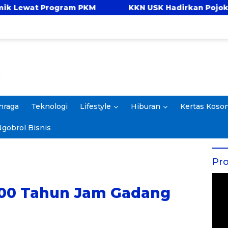
M
KKN USK Hadirkan Pojok Celengan, Ajarkan 
hraga
Teknologi
Lifestyle
Hiburan
Kertas Koso
gobrol Bisnis
Pro
100 Tahun Jam Gadang