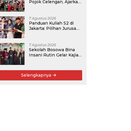
Pojok Celengan, Ajarkan
Anak Desa Pohroh
Gemar Menabung
7 Agustus 2026
Panduan Kuliah S2 di
Jakarta: Pilihan Jurusan,
Data Prospek, dan
Rekomendasi Kampus
7 Agustus 2026
Sekolah Bosowa Bina
Insani Rutin Gelar Kajian
Islam untuk Orang Tua,
Alumni, dan Masyarakat
Umum
Selengkapnya