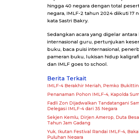
hingga 40 negara dengan total pesert
negara, IMLF-2 tahun 2024 diikuti 17 
kata Sastri Bakry.
Sedangkan acara yang digelar antara 
internasional guru, pertunjukan kes
buku, baca puisi internasional, pener
pameran buku, lukisan hidup kaligrafi
dan IMLF goes to school.
Berita Terkait
IMLF-4 Berakhir Meriah, Pemko Bukitting
Penanaman Pohon IMLF-4, Kapolda Sum
Fadli Zon Dijadwalkan Tandatangani Sa
Delegasi IMLF-4 dari 35 Negara
Sekjen Kemlu, Dirjen Amerop, Duta Bes
Tahun Jam Gadang
Yuk, Ikutan Festival Randai IMLF-4, Bak
Puluhan Negara