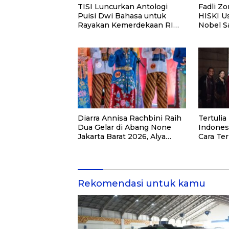
TISI Luncurkan Antologi
Fadli Z
Puisi Dwi Bahasa untuk
HISKI Us
Rayakan Kemerdekaan RI
Nobel S
ke-81
Diarra Annisa Rachbini Raih
Tertuli
Dua Gelar di Abang None
Indones
Jakarta Barat 2026, Alya
Cara Te
Rohali Bangga
Memper
Antarne
Rekomendasi untuk kamu