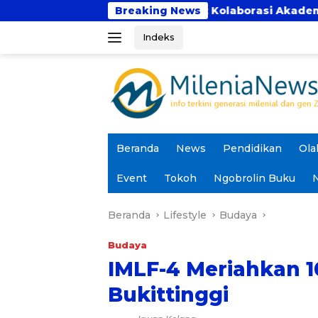
Langsung
 Bhakti Perkuat Kolaborasi Akademik Lewat Program PK
Breaking News
ke
Indeks
konten
Beranda
News
Pendidikan
Ola
Event
Tokoh
Ngobrolin Buku
N
Beranda
Lifestyle
Budaya
Budaya
IMLF-4 Meriahkan 
Bukittinggi