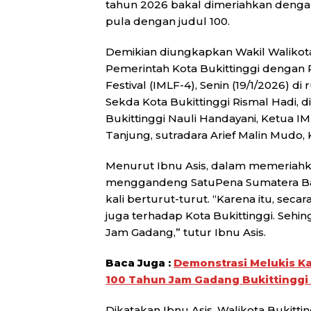
tahun 2026 bakal dimeriahkan dengan 
pula dengan judul 100.
Demikian diungkapkan Wakil Walikota 
Pemerintah Kota Bukittinggi dengan P
Festival (IMLF-4), Senin (19/1/2026) di
Sekda Kota Bukittinggi Rismal Hadi, 
Bukittinggi Nauli Handayani, Ketua IM
Tanjung, sutradara Arief Malin Mudo, 
Menurut Ibnu Asis, dalam memeriahk
menggandeng SatuPena Sumatera Bar
kali berturut-turut. “Karena itu, seca
juga terhadap Kota Bukittinggi. Se
Jam Gadang,” tutur Ibnu Asis.
Baca Juga :
Demonstrasi Melukis Ka
100 Tahun Jam Gadang Bukittinggi
Dikatakan Ibnu Asis, Walikota Bukitt