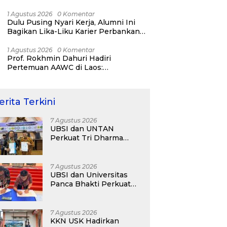
Bisnis ERP, AI, dan Pentingnya
Network Alumni
1 Agustus 2026
0 Komentar
Dulu Pusing Nyari Kerja, Alumni Ini
Bagikan Lika-Liku Karier Perbankan
Hingga Nostalgia di UBSI Alumni Padel
Day 2026
1 Agustus 2026
0 Komentar
Prof. Rokhmin Dahuri Hadiri
Pertemuan AAWC di Laos:
Memperkuat Kerja Sama Asia-Pasifik
untuk Ketahanan Air dan Iklim
erita Terkini
7 Agustus 2026
UBSI dan UNTAN
Perkuat Tri Dharma
Lewat Kolaborasi
Akademik
7 Agustus 2026
UBSI dan Universitas
Panca Bhakti Perkuat
Kolaborasi Akademik
Lewat Program PKM
7 Agustus 2026
KKN USK Hadirkan