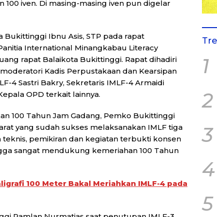
100 iven. Di masing-masing iven pun digelar
Bukittinggi Ibnu Asis, STP pada rapat
Tr
anitia International Minangkabau Literacy
1
 ruang rapat Balaikota Bukittinggi. Rapat dihadiri
dimoderatori Kadis Perpustakaan dan Kearsipan
LF-4 Sastri Bakry, Sekretaris IMLF-4 Armaidi
2
Kepala OPD terkait lainnya.
an 100 Tahun Jam Gadang, Pemko Bukittinggi
at yang sudah sukses melaksanakan IMLF tiga
3
ra teknis, pemikiran dan kegiatan terbukti konsen
hingga sangat mendukung kemeriahan 100 Tahun
4
ligrafi 100 Meter Bakal Meriahkan IMLF-4 pada
5
inggi Ramlan Nurmatias saat penutupan IMLF-3