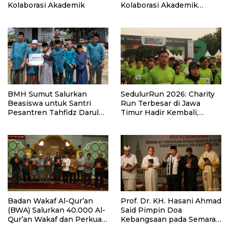
Kolaborasi Akademik
Kolaborasi Akademik
Lewat Program PKM
BMH Sumut Salurkan
SedulurRun 2026: Charity
Beasiswa untuk Santri
Run Terbesar di Jawa
Pesantren Tahfidz Darul
Timur Hadir Kembali,
Hijrah Deli Serdang
Targetkan 3.000 Peserta
untuk Dukung Pendidikan
Santri dan Guru Honorer
Badan Wakaf Al-Qur’an
Prof. Dr. KH. Hasani Ahmad
(BWA) Salurkan 40.000 Al-
Said Pimpin Doa
Qur’an Wakaf dan Perkuat
Kebangsaan pada Semarak
Pemberdayaan Masyarakat
HUT Kemerdekaan RI Ke-