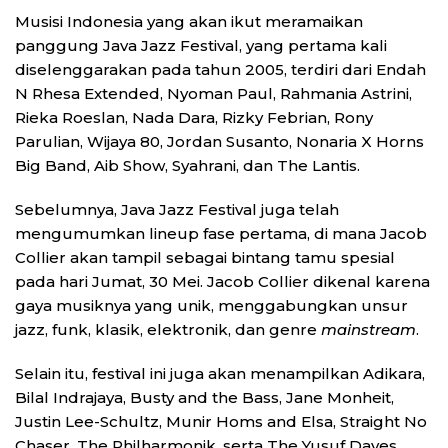
Musisi Indonesia yang akan ikut meramaikan
panggung Java Jazz Festival, yang pertama kali
diselenggarakan pada tahun 2005, terdiri dari Endah
N Rhesa Extended, Nyoman Paul, Rahmania Astrini,
Rieka Roeslan, Nada Dara, Rizky Febrian, Rony
Parulian, Wijaya 80, Jordan Susanto, Nonaria X Horns
Big Band, Aib Show, Syahrani, dan The Lantis.
Sebelumnya, Java Jazz Festival juga telah
mengumumkan lineup fase pertama, di mana Jacob
Collier akan tampil sebagai bintang tamu spesial
pada hari Jumat, 30 Mei. Jacob Collier dikenal karena
gaya musiknya yang unik, menggabungkan unsur
jazz, funk, klasik, elektronik, dan genre
mainstream
.
Selain itu, festival ini juga akan menampilkan Adikara,
Bilal Indrajaya, Busty and the Bass, Jane Monheit,
Justin Lee-Schultz, Munir Homs and Elsa, Straight No
Chaser, The Philharmonik, serta The Yusuf Dayes