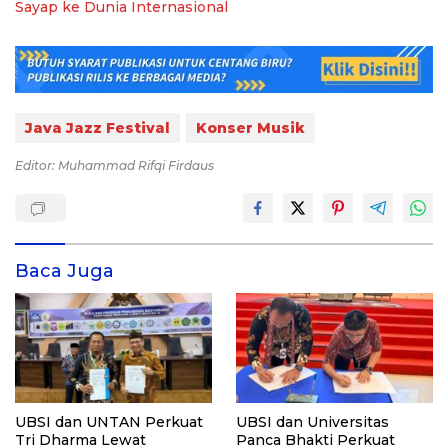
Sayap ke Dunia Internasional
Java Jazz Festival
Konser Musik
Editor: Muhammad Rifqi Firdaus
Baca Juga
UBSI dan UNTAN Perkuat
UBSI dan Universitas
Tri Dharma Lewat
Panca Bhakti Perkuat