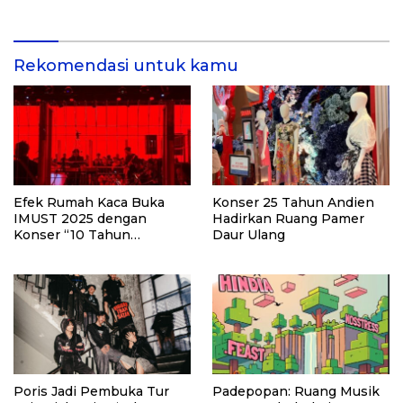
di Kalimantan Barat
81 di Kementerian Imigrasi
dan Pemasyarakatan RI
Rekomendasi untuk kamu
Efek Rumah Kaca Buka
Konser 25 Tahun Andien
IMUST 2025 dengan
Hadirkan Ruang Pamer
Konser “10 Tahun
Daur Ulang
Sinestesia”
Poris Jadi Pembuka Tur
Padepopan: Ruang Musik