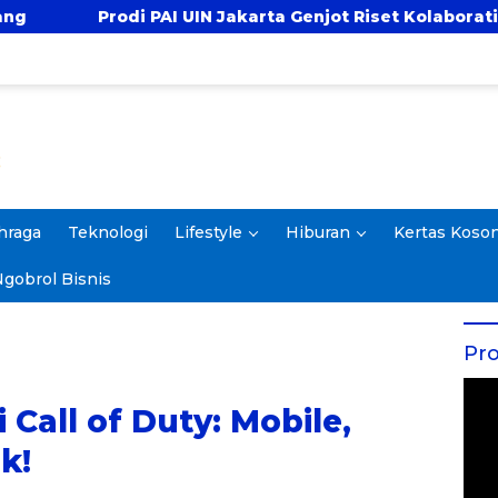
IN Jakarta Genjot Riset Kolaboratif, Antar 4 Proposal ke
hraga
Teknologi
Lifestyle
Hiburan
Kertas Koso
gobrol Bisnis
Pro
i Call of Duty: Mobile,
k!