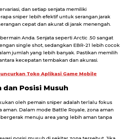
ervariasi, dan setiap senjata memiliki
apa sniper lebih efektif untuk serangan jarak
serangan cepat dan akurat di jarak menengah.
bermain Anda. Senjata seperti Arctic .50 sangat
engan single shot, sedangkan EBR-21 lebih cocok
am jumlah yang lebih banyak. Pastikan memilih
ntara kecepatan tembakan dan akurasi.
Luncurkan Toko Aplikasi Game Mobile
n dan Posisi Musuh
akukan oleh pemain sniper adalah terlalu fokus
a aman. Dalam mode Battle Royale, zona aman
 bergerak menuju area yang lebih aman tanpa
wasi posisi musuh di sekitar zona tersebut. Jika