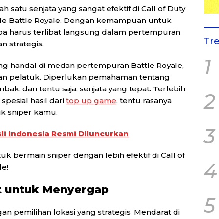
ah satu senjata yang sangat efektif di Call of Duty
ode Battle Royale. Dengan kemampuan untuk
pa harus terlibat langsung dalam pertempuran
Tr
 strategis.
1
ang handal di medan pertempuran Battle Royale,
kan pelatuk. Diperlukan pemahaman tentang
ak, dan tentu saja, senjata yang tepat. Terlebih
2
pesial hasil dari
top up game
, tentu rasanya
ik sniper kamu.
3
li Indonesia Resmi Diluncurkan
uk bermain sniper dengan lebih efektif di Call of
4
le!
at untuk Menyergap
5
an pemilihan lokasi yang strategis. Mendarat di