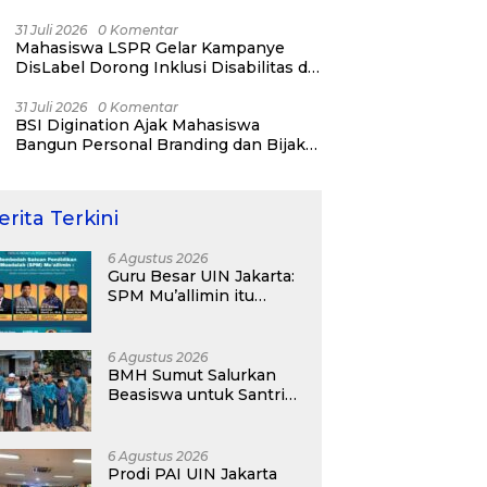
31 Juli 2026
0 Komentar
Mahasiswa LSPR Gelar Kampanye
DisLabel Dorong Inklusi Disabilitas di
Jakarta
31 Juli 2026
0 Komentar
BSI Digination Ajak Mahasiswa
Bangun Personal Branding dan Bijak
Bermedia Sosial Sejak Kuliah
erita Terkini
6 Agustus 2026
Guru Besar UIN Jakarta:
SPM Mu’allimin itu
Bukan Entitas Sekolah
atau Madrasah
6 Agustus 2026
BMH Sumut Salurkan
Beasiswa untuk Santri
Pesantren Tahfidz Darul
Hijrah Deli Serdang
6 Agustus 2026
Prodi PAI UIN Jakarta