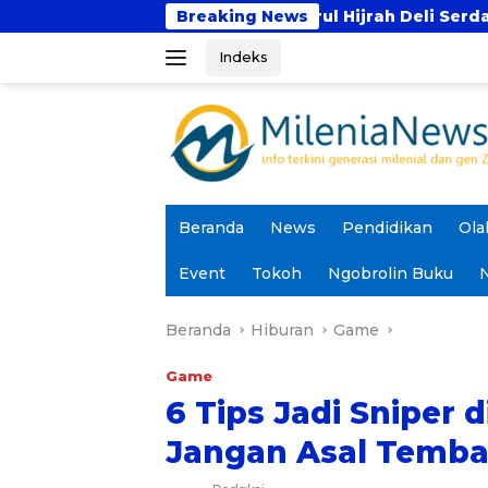
Langsung
 Tahfidz Darul Hijrah Deli Serdang
Breaking News
Prodi PAI U
ke
Indeks
konten
Beranda
News
Pendidikan
Ola
Event
Tokoh
Ngobrolin Buku
N
Beranda
Hiburan
Game
Game
6 Tips Jadi Sniper d
Jangan Asal Temba