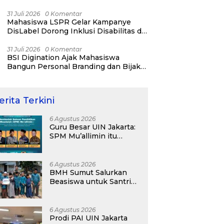
31 Juli 2026
0 Komentar
Mahasiswa LSPR Gelar Kampanye
DisLabel Dorong Inklusi Disabilitas di
Jakarta
31 Juli 2026
0 Komentar
BSI Digination Ajak Mahasiswa
Bangun Personal Branding dan Bijak
Bermedia Sosial Sejak Kuliah
erita Terkini
6 Agustus 2026
Guru Besar UIN Jakarta:
SPM Mu’allimin itu
Bukan Entitas Sekolah
atau Madrasah
6 Agustus 2026
BMH Sumut Salurkan
Beasiswa untuk Santri
Pesantren Tahfidz Darul
Hijrah Deli Serdang
6 Agustus 2026
Prodi PAI UIN Jakarta