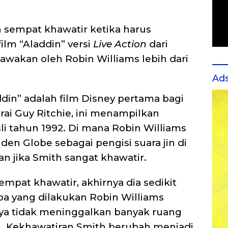
h sempat khawatir ketika harus
lm “Aladdin” versi
Live Action
dari
bawakan oleh Robin Williams lebih dari
Ad
ddin” adalah film Disney pertama bagi
ai Guy Ritchie, ini menampilkan
li tahun 1992. Di mana Robin Williams
den Globe sebagai pengisi suara jin di
an jika Smith sangat khawatir.
pat khawatir, akhirnya dia sedikit
pa yang dilakukan Robin Williams
ya tidak meninggalkan banyak ruang
 Kekhawatiran Smith berubah menjadi