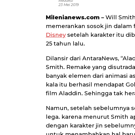
Redaksi
23 Mei 2019
Milenianews.com –
Will Smit
memerankan sosok jin dalam fi
Disney
setelah karakter itu di
25 tahun lalu.
Dilansir dari AntaraNews, “Ala
Smith. Remake yang disutradar
banyak elemen dari animasi as
kala itu berhasil mendapat Gol
film Aladdin. Sehingga tak her
Namun, setelah sebelumnya sem
lega. karena menurut Smith a
dengan karakter jin sebelumn
untuk menambahkan hal baru.