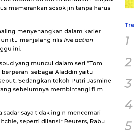
us memerankan sosok jin tanpa harus
Tr
paling menyenangkan dalam karier
1
hun itu menjelang rilis
live action
ggu ini.
2
ssoud yang muncul dalam seri “Tom
, berperan sebagai Aladdin yaitu
3
rsebut. Sedangkan tokoh Putri Jasmine
 yang sebelumnya membintangi film
.
4
aya sadar saya tidak ingin mencemari
itchie, seperti dilansir Reuters, Rabu
5