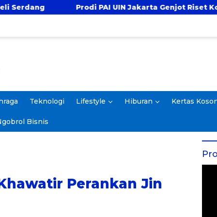
i PAI UIN Jakarta Genjot Riset Kolaboratif, Antar 4 Prop
hraga
Teknologi
Lifestyle
Hiburan
Kertas Koso
gobrol Bisnis
Pro
Khawatir Perankan Jin