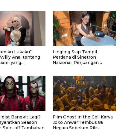
uamiku Lukaku”:
Lingling Siap Tampil
 Willy Ana tentang
Perdana di Sinetron
uami yang
Nasional, Perjuangan
dupan Ganda
Perantau Asal Malang jadi
Sorotan
eist Bangkit Lagi?
Film Ghost in the Cell Karya
Isyaratkan Season
Joko Anwar Tembus 86
n Spin-off Tambahan
Negara Sebelum Rilis