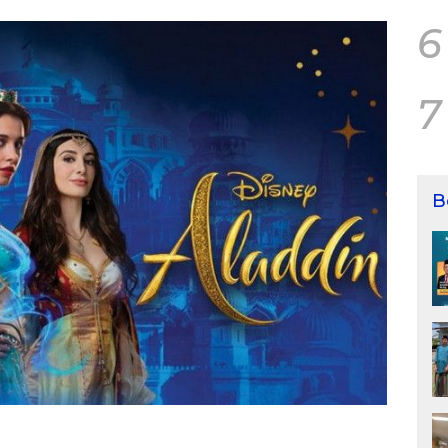
6
7
B