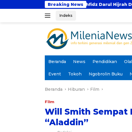
Langsung
santren Tahfidz Darul Hijrah Deli Serdang
Breaking News
Prod
ke
Indeks
konten
Beranda
News
Pendidikan
Ola
Event
Tokoh
Ngobrolin Buku
N
Beranda
Hiburan
Film
Film
Will Smith Sempat 
“Aladdin”