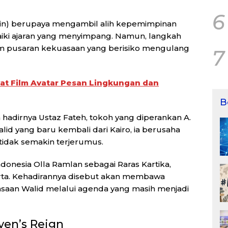
6
in
) berupaya mengambil alih kepemimpinan
ki ajaran yang menyimpang. Namun, langkah
am pusaran kekuasaan yang berisiko mengulang
7
wat Film Avatar Pesan Lingkungan dan
B
hadirnya Ustaz Fateh, tokoh yang diperankan
A.
lid yang baru kembali dari Kairo, ia berusaha
idak semakin terjerumus.
Indonesia
Olla Ramlan
sebagai Raras Kartika,
rta. Kehadirannya disebut akan membawa
saan Walid melalui agenda yang masih menjadi
ven’s Reign