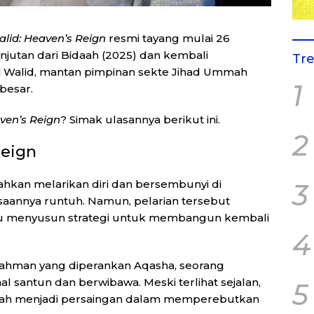
lid: Heaven’s Reign
resmi tayang mulai 26
njutan dari
Bidaah
(2025) dan kembali
Tr
 Walid, mantan pimpinan sekte Jihad Ummah
1
besar.
ven’s Reign
? Simak ulasannya berikut ini.
2
Reign
ahkan melarikan diri dan bersembunyi di
3
annya runtuh. Namun, pelarian tersebut
tru menyusun strategi untuk membangun kembali
4
rahman yang diperankan
Aqasha
, seorang
l santun dan berwibawa. Meski terlihat sejalan,
5
ah menjadi persaingan dalam memperebutkan