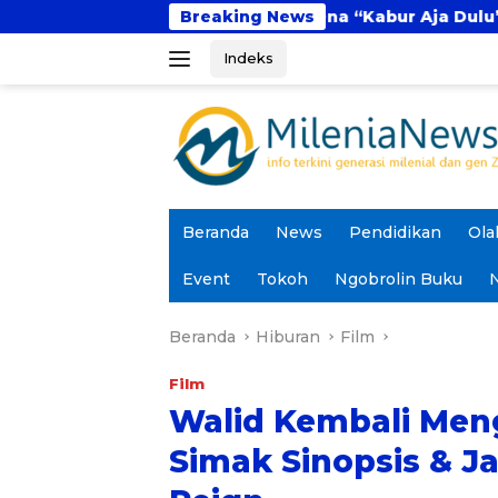
Langsung
Digital
Fenomena “Kabur Aja Dulu”: Tren Sesaa
Breaking News
ke
Indeks
konten
Beranda
News
Pendidikan
Ola
Event
Tokoh
Ngobrolin Buku
N
Beranda
Hiburan
Film
Film
Walid Kembali Men
Simak Sinopsis & J