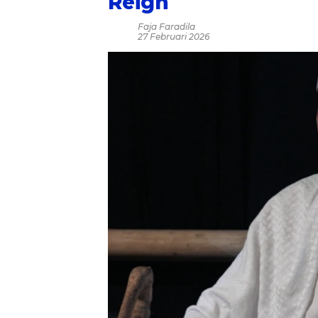
Reign
Faja Faradila
27 Februari 2026