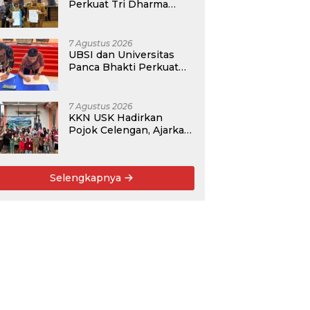
Perkuat Tri Dharma
Lewat Kolaborasi
Akademik
7 Agustus 2026
UBSI dan Universitas
Panca Bhakti Perkuat
Kolaborasi Akademik
Lewat Program PKM
7 Agustus 2026
KKN USK Hadirkan
Pojok Celengan, Ajarkan
Anak Desa Pohroh
Gemar Menabung
Selengkapnya