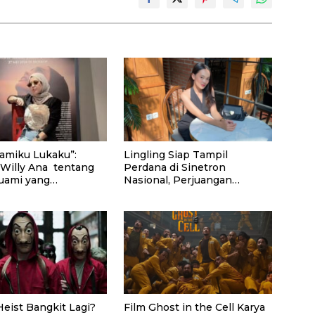
uamiku Lukaku”:
Lingling Siap Tampil
 Willy Ana tentang
Perdana di Sinetron
uami yang
Nasional, Perjuangan
dupan Ganda
Perantau Asal Malang jadi
Sorotan
eist Bangkit Lagi?
Film Ghost in the Cell Karya