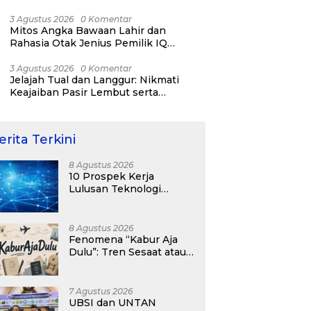
RI ke-81
3 Agustus 2026
0 Komentar
Mitos Angka Bawaan Lahir dan
Rahasia Otak Jenius Pemilik IQ
Tertinggi Dunia
3 Agustus 2026
0 Komentar
Jelajah Tual dan Langgur: Nikmati
Keajaiban Pasir Lembut serta
Fenomena Pasir Timbul di Kepulauan
Kei
erita Terkini
8 Agustus 2026
10 Prospek Kerja
Lulusan Teknologi
Informasi yang
Menjanjikan dengan Gaji
Kompetitif di Era Digital
8 Agustus 2026
Fenomena “Kabur Aja
Dulu”: Tren Sesaat atau
Langkah Strategis
Membangun Masa
Depan?
7 Agustus 2026
UBSI dan UNTAN