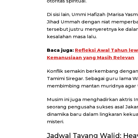
otoritas spiritual.
Di sisi lain, Ummi Hafizah (
Marisa Yasm
Jihad Ummah dengan niat memperbai
tersebut justru menyeretnya ke dal
kesalahan masa lalu.
Baca juga:
Refleksi Awal Tahun le
Kemanusiaan yang Masih Relevan
Konflik semakin berkembang dengan 
Tamimi Siregar
. Sebagai guru lama Wa
membimbing mantan muridnya agar t
Musim ini juga menghadirkan aktris 
seorang pengusaha sukses asal Jaka
dinamika baru dalam lingkaran kekua
misteri.
Jadwal Tayang Walid: Hea