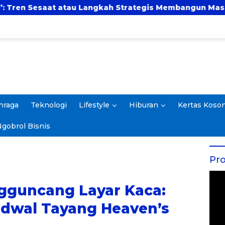
t atau Langkah Strategis Membangun Masa Depan?
hraga
Teknologi
Lifestyle
Hiburan
Kertas Koso
gobrol Bisnis
Pro
gguncang Layar Kaca:
adwal Tayang Heaven’s