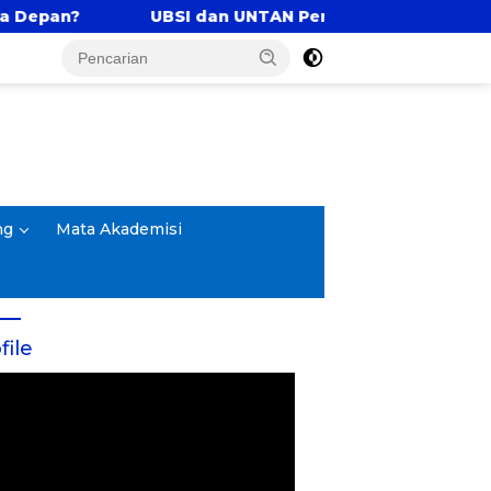
UBSI dan UNTAN Perkuat Tri Dharma Lewat Kolabor
ng
Mata Akademisi
file