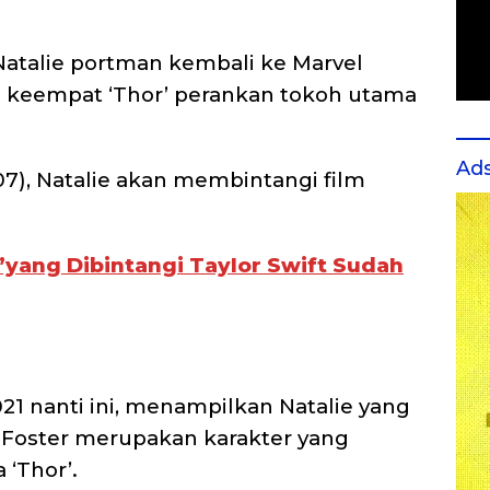
Natalie portman kembali ke Marvel
m keempat ‘Thor’ perankan tokoh utama
Ad
07), Natalie akan membintangi film
s’yang Dibintangi Taylor Swift Sudah
21 nanti ini, menampilkan Natalie yang
. Foster merupakan karakter yang
‘Thor’.