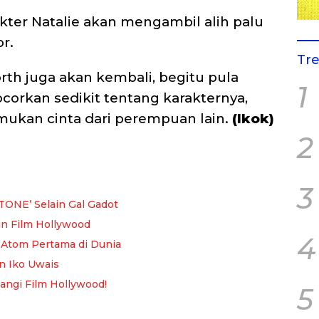
akter Natalie akan mengambil alih palu
r.
Tr
rth juga akan kembali, begitu pula
1
rkan sedikit tentang karakternya,
ukan cinta dari perempuan lain.
(Ikok)
2
3
TONE’ Selain Gal Gadot
in Film Hollywood
4
Atom Pertama di Dunia
n Iko Uwais
angi Film Hollywood!
5