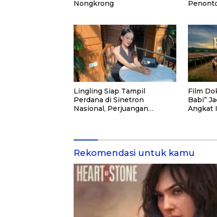
Nongkrong
Penonto
Lingling Siap Tampil
Film Do
Perdana di Sinetron
Babi” Ja
Nasional, Perjuangan
Angkat 
Perantau Asal Malang jadi
Sorotan
Rekomendasi untuk kamu