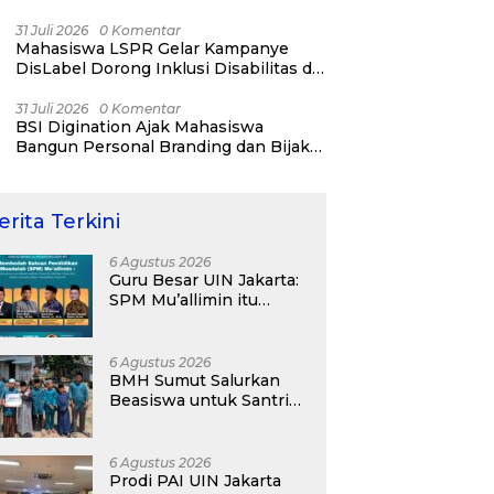
31 Juli 2026
0 Komentar
Mahasiswa LSPR Gelar Kampanye
DisLabel Dorong Inklusi Disabilitas di
Jakarta
31 Juli 2026
0 Komentar
BSI Digination Ajak Mahasiswa
Bangun Personal Branding dan Bijak
Bermedia Sosial Sejak Kuliah
erita Terkini
6 Agustus 2026
Guru Besar UIN Jakarta:
SPM Mu’allimin itu
Bukan Entitas Sekolah
atau Madrasah
6 Agustus 2026
BMH Sumut Salurkan
Beasiswa untuk Santri
Pesantren Tahfidz Darul
Hijrah Deli Serdang
6 Agustus 2026
Prodi PAI UIN Jakarta