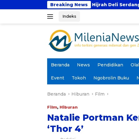
Langsung
n Tahfidz Darul Hijrah Deli Serdang
Breaking News
Prodi PAI 
ke
Indeks
konten
Beranda
News
Pendidikan
Ola
Event
Tokoh
Ngobrolin Buku
N
Beranda
Hiburan
Film
Film
,
Hiburan
Natalie Portman Ke
‘Thor 4’