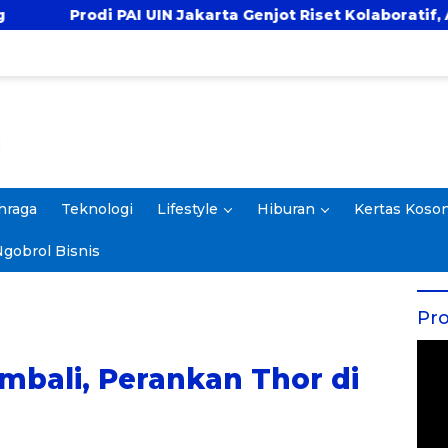
UIN Jakarta Genjot Riset Kolaboratif, Antar 4 Proposal k
hraga
Teknologi
Lifestyle
Hiburan
Kertas Koso
gobrol Bisnis
Pro
mbali, Perankan Thor di