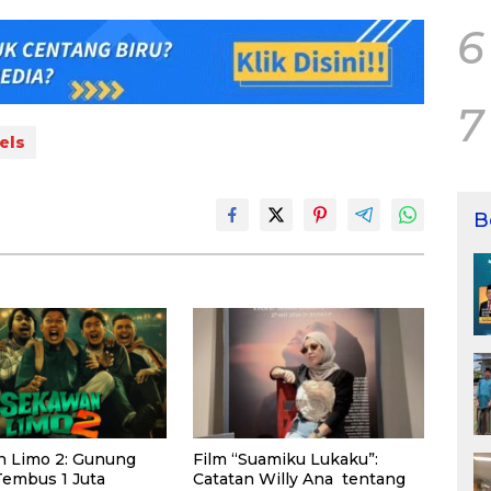
6
7
els
B
 Limo 2: Gunung
Film “Suamiku Lukaku”:
Tembus 1 Juta
Catatan Willy Ana tentang