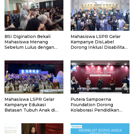
BSI Digination Bekali
Mahasiswa LSPR Gelar
Mahasiswa Menang
Kampanye DisLabel
Sebelum Lulus dengan
Dorong Inklusi Disabilitas
Strategi Karier dan
di Jakarta
Personal Branding
Mahasiswa LSPR Gelar
Putera Sampoerna
Kampanye Edukasi
Foundation Dorong
Batasan Tubuh Anak di
Kolaborasi Pendidikan
Jatinegara “Berani
Inklusif dan Berkelanjutan
Lindungi”