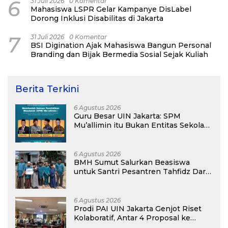
6
31 Juli 2026
0 Komentar
Mahasiswa LSPR Gelar Kampanye DisLabel
Dorong Inklusi Disabilitas di Jakarta
7
31 Juli 2026
0 Komentar
BSI Digination Ajak Mahasiswa Bangun Personal
Branding dan Bijak Bermedia Sosial Sejak Kuliah
Berita Terkini
6 Agustus 2026
Guru Besar UIN Jakarta: SPM
Mu’allimin itu Bukan Entitas Sekolah
atau Madrasah
6 Agustus 2026
BMH Sumut Salurkan Beasiswa
untuk Santri Pesantren Tahfidz Darul
Hijrah Deli Serdang
6 Agustus 2026
Prodi PAI UIN Jakarta Genjot Riset
Kolaboratif, Antar 4 Proposal ke
Kompetisi BRIN 2026