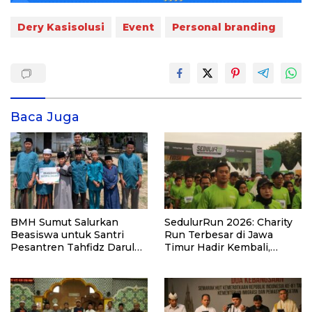
Dery Kasisolusi
Event
Personal branding
Baca Juga
BMH Sumut Salurkan
SedulurRun 2026: Charity
Beasiswa untuk Santri
Run Terbesar di Jawa
Pesantren Tahfidz Darul
Timur Hadir Kembali,
Hijrah Deli Serdang
Targetkan 3.000 Peserta
untuk Dukung Pendidikan
Santri dan Guru Honorer