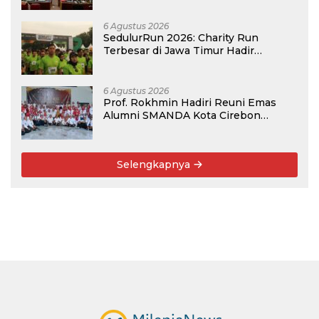
6 Agustus 2026
SedulurRun 2026: Charity Run
Terbesar di Jawa Timur Hadir
Kembali, Targetkan 3.000 Peserta
untuk Dukung Pendidikan Santri dan
Guru Honorer
6 Agustus 2026
Prof. Rokhmin Hadiri Reuni Emas
Alumni SMANDA Kota Cirebon
Angkatan 76: 50 Tahun Lalu Kita
Pernah Bersama
Selengkapnya