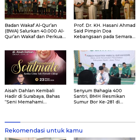
Badan Wakaf Al-Qur’an
Prof. Dr. KH. Hasani Ahmad
(BWA) Salurkan 40.000 Al-
Said Pimpin Doa
Qur’an Wakaf dan Perkuat
Kebangsaan pada Semarak
Pemberdayaan Masyarakat
HUT Kemerdekaan RI Ke-
di Kalimantan Barat
81 di Kementerian Imigrasi
dan Pemasyarakatan RI
Aisah Dahlan Kembali
Senyum Bahagia 400
Hadir di Surabaya, Bahas
Santri, BMH Resmikan
“Seni Memahami
Sumur Bor Ke-281 di
Soulmate: Ketika Cinta Tak
Ponpes Yambu’ul Quran
Pernah Cukup”
Kediri
Rekomendasi untuk kamu