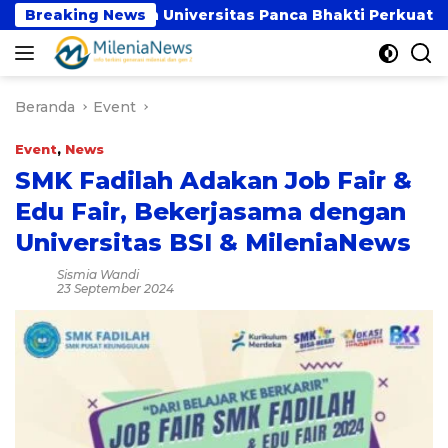
Langsung
UBSI dan Universitas Panca Bhakti Perkuat Kolaborasi
Breaking News
ke
konten
Beranda
Event
Event
,
News
SMK Fadilah Adakan Job Fair &
Edu Fair, Bekerjasama dengan
Universitas BSI & MileniaNews
Sismia Wandi
23 September 2024