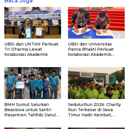
Baca Juga
UBSI dan UNTAN Perkuat
UBSI dan Universitas
Tri Dharma Lewat
Panca Bhakti Perkuat
Kolaborasi Akademik
Kolaborasi Akademik
Lewat Program PKM
BMH Sumut Salurkan
SedulurRun 2026: Charity
Beasiswa untuk Santri
Run Terbesar di Jawa
Pesantren Tahfidz Darul
Timur Hadir Kembali,
Hijrah Deli Serdang
Targetkan 3.000 Peserta
untuk Dukung Pendidikan