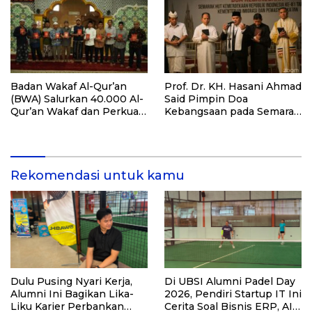
Santri dan Guru Honorer
Badan Wakaf Al-Qur’an
Prof. Dr. KH. Hasani Ahmad
(BWA) Salurkan 40.000 Al-
Said Pimpin Doa
Qur’an Wakaf dan Perkuat
Kebangsaan pada Semarak
Pemberdayaan Masyarakat
HUT Kemerdekaan RI Ke-
di Kalimantan Barat
81 di Kementerian Imigrasi
dan Pemasyarakatan RI
Rekomendasi untuk kamu
Dulu Pusing Nyari Kerja,
Di UBSI Alumni Padel Day
Alumni Ini Bagikan Lika-
2026, Pendiri Startup IT Ini
Liku Karier Perbankan
Cerita Soal Bisnis ERP, AI,