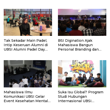
Hingga Nostalgia di UBSI
dan Pentingnya Network
Alumni Padel Day 2026
Alumni
Tak Sekadar Main Padel,
BSI Digination Ajak
Intip Keseruan Alumni di
Mahasiswa Bangun
UBSI Alumni Padel Day
Personal Branding dan
2026!
Bijak Bermedia Sosial
Sejak Kuliah
Mahasiswa Ilmu
Suka Isu Global? Program
Komunikasi UBSI Gelar
Studi Hubungan
Event Kesehatan Mental
Internasional UBSI
untuk Bantu Remaja
Siapkan Karier di Kancah
Temukan Versi Terbaiknya
Dunia