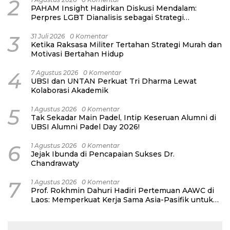
2
PAHAM Insight Hadirkan Diskusi Mendalam:
Perpres LGBT Dianalisis sebagai Strategi
Pertahanan Negara Bukan Ancaman Individual
3
31 Juli 2026
0 Komentar
Ketika Raksasa Militer Tertahan Strategi Murah dan
Motivasi Bertahan Hidup
4
7 Agustus 2026
0 Komentar
UBSI dan UNTAN Perkuat Tri Dharma Lewat
Kolaborasi Akademik
5
1 Agustus 2026
0 Komentar
Tak Sekadar Main Padel, Intip Keseruan Alumni di
UBSI Alumni Padel Day 2026!
6
1 Agustus 2026
0 Komentar
Jejak Ibunda di Pencapaian Sukses Dr.
Chandrawaty
7
1 Agustus 2026
0 Komentar
Prof. Rokhmin Dahuri Hadiri Pertemuan AAWC di
Laos: Memperkuat Kerja Sama Asia-Pasifik untuk
Ketahanan Air dan Iklim