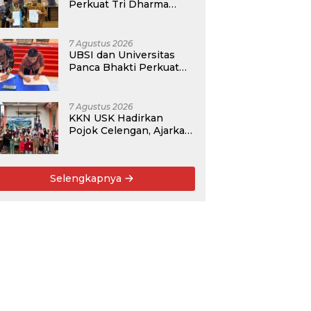
Perkuat Tri Dharma
Lewat Kolaborasi
Akademik
7 Agustus 2026
UBSI dan Universitas
Panca Bhakti Perkuat
Kolaborasi Akademik
Lewat Program PKM
7 Agustus 2026
KKN USK Hadirkan
Pojok Celengan, Ajarkan
Anak Desa Pohroh
Gemar Menabung
Selengkapnya