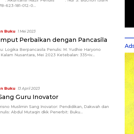
Akuntansi Nazir Penulis : Nur S. Buchori ISBN
623-181-012-0…
in Buku
1 Mei 2023
mput Perbaikan dengan Pancasila
Ad
u: Logika Berpancasila Penulis: M. Yudhie Haryono
 Kalam Nusantara, Mei 2023 Ketebalan: 335+iv…
in Buku
13 April 2023
 Sang Guru Inovator
trisno Muslimin Sang Inovator: Pendidikan, Dakwah dan
enulis: Abdul Mutaqin dkk Penerbit: Buku…