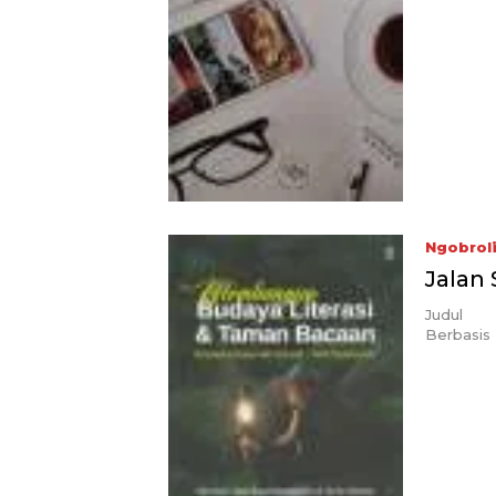
Ngobrol
Jalan 
Judul :
Berbasi