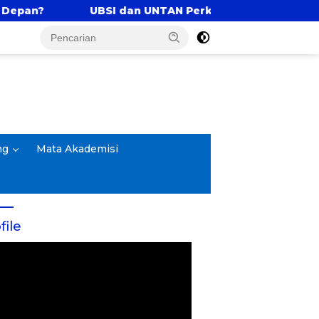
UBSI dan UNTAN Perkuat Tri Dharma Lewat Kolabora
ng
Mata Akademisi
file