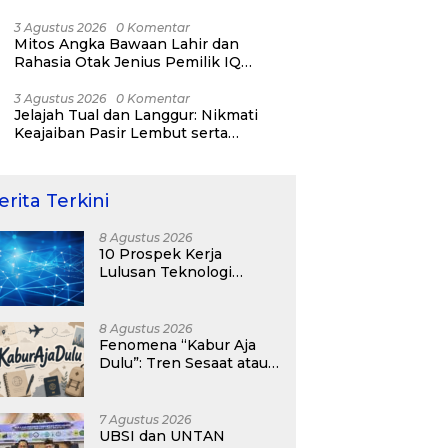
RI ke-81
3 Agustus 2026
0 Komentar
Mitos Angka Bawaan Lahir dan
Rahasia Otak Jenius Pemilik IQ
Tertinggi Dunia
3 Agustus 2026
0 Komentar
Jelajah Tual dan Langgur: Nikmati
Keajaiban Pasir Lembut serta
Fenomena Pasir Timbul di Kepulauan
Kei
erita Terkini
8 Agustus 2026
10 Prospek Kerja
Lulusan Teknologi
Informasi yang
Menjanjikan dengan Gaji
Kompetitif di Era Digital
8 Agustus 2026
Fenomena “Kabur Aja
Dulu”: Tren Sesaat atau
Langkah Strategis
Membangun Masa
Depan?
7 Agustus 2026
UBSI dan UNTAN