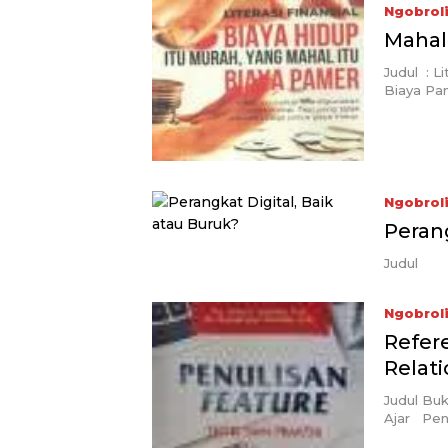
Ngobrol
Mahal
Judul : Li
Biaya P
Ngobrol
Perang
Judul : 
Ngobrol
Refere
Relat
Judul Buk
Ajar Penu