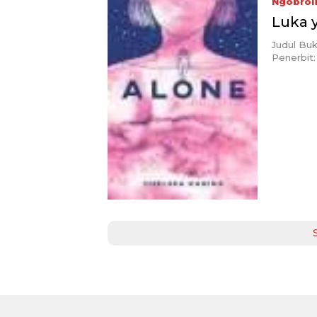
Ngobrol
Luka 
Judul Bu
Penerbit