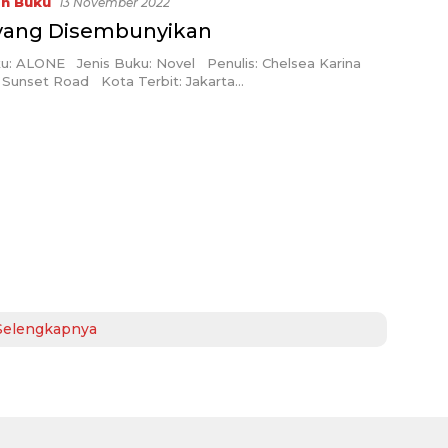
in Buku
13 November 2022
yang Disembunyikan
ku: ALONE Jenis Buku: Novel Penulis: Chelsea Karina
: Sunset Road Kota Terbit: Jakarta…
Selengkapnya