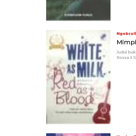
Ngobrol
Mimpi
Judul buk
Rossa il 