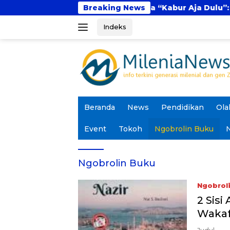
Langsung
igital
Fenomena “Kabur Aja Dulu”: Tren Sesaat
Breaking News
ke
Indeks
konten
Beranda
News
Pendidikan
Ola
Event
Tokoh
Ngobrolin Buku
N
Ngobrolin Buku
Ngobrol
2 Sisi
Waka