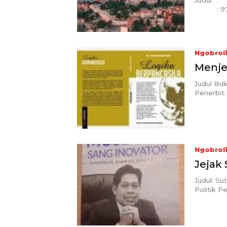
Judul : 
: 978-
Ngobrol
Menje
Judul Buk
Penerbit:
Ngobrol
Jejak
Judul: Su
Politik P