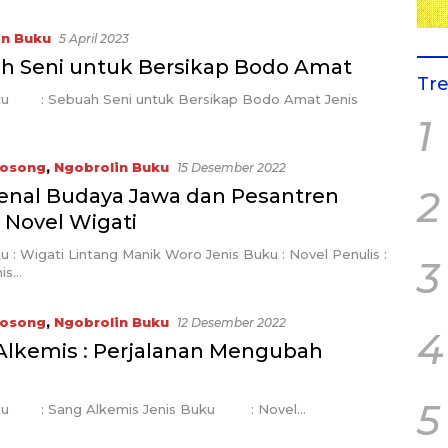
in Buku
5 April 2023
h Seni untuk Bersikap Bodo Amat
Tr
ku : Sebuah Seni untuk Bersikap Bodo Amat Jenis
1
Kosong
,
Ngobrolin Buku
15 Desember 2022
2
nal Budaya Jawa dan Pesantren
 Novel Wigati
u : Wigati Lintang Manik Woro Jenis Buku : Novel Penulis :
3
nis…
Kosong
,
Ngobrolin Buku
12 Desember 2022
4
Alkemis : Perjalanan Mengubah
5
uku : Sang Alkemis Jenis Buku : Novel…