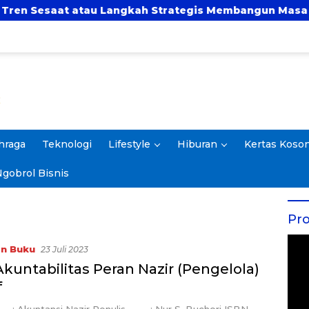
 atau Langkah Strategis Membangun Masa Depan?
hraga
Teknologi
Lifestyle
Hiburan
Kertas Koso
gobrol Bisnis
Pro
in Buku
23 Juli 2023
 Akuntabilitas Peran Nazir (Pengelola)
f