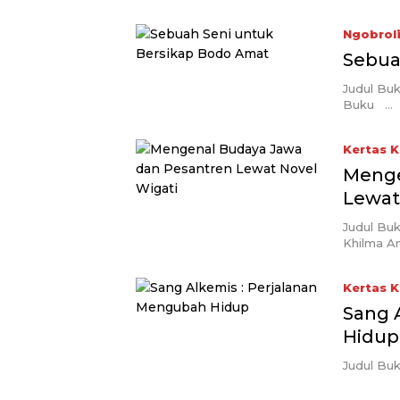
Ngobrol
Sebua
Judul Bu
Buku …
Kertas 
Menge
Lewat
Judul Buk
Khilma A
Kertas 
Sang 
Hidup
Judul B