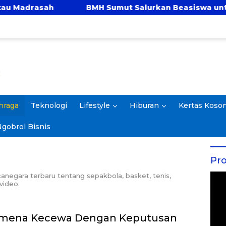
asah
BMH Sumut Salurkan Beasiswa untuk Santri P
hraga
Teknologi
Lifestyle
Hiburan
Kertas Koso
gobrol Bisnis
Pro
anegara terbaru tentang sepakbola, basket, tenis,
 video.
 Wamena Kecewa Dengan Keputusan