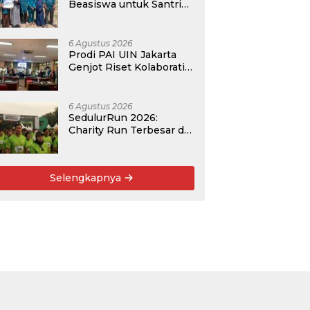
Beasiswa untuk Santri
Pesantren Tahfidz Darul
Hijrah Deli Serdang
6 Agustus 2026
Prodi PAI UIN Jakarta
Genjot Riset Kolaboratif,
Antar 4 Proposal ke
Kompetisi BRIN 2026
6 Agustus 2026
SedulurRun 2026:
Charity Run Terbesar di
Jawa Timur Hadir
Kembali, Targetkan
3.000 Peserta untuk
Selengkapnya
Dukung Pendidikan
Santri dan Guru Honorer