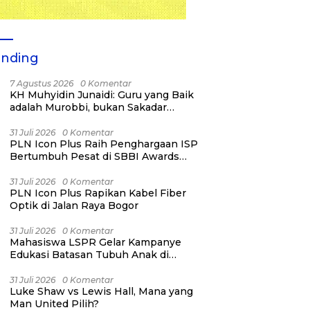
ending
7 Agustus 2026
0 Komentar
KH Muhyidin Junaidi: Guru yang Baik
adalah Murobbi, bukan Sakadar
Mu’allim
31 Juli 2026
0 Komentar
PLN Icon Plus Raih Penghargaan ISP
Bertumbuh Pesat di SBBI Awards
2026
31 Juli 2026
0 Komentar
PLN Icon Plus Rapikan Kabel Fiber
Optik di Jalan Raya Bogor
31 Juli 2026
0 Komentar
Mahasiswa LSPR Gelar Kampanye
Edukasi Batasan Tubuh Anak di
Jatinegara “Berani Lindungi”
31 Juli 2026
0 Komentar
Luke Shaw vs Lewis Hall, Mana yang
Man United Pilih?