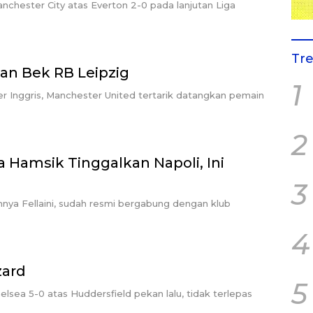
chester City atas Everton 2-0 pada lanjutan Liga
Tr
an Bek RB Leipzig
1
er Inggris, Manchester United tertarik datangkan pemain
2
 Hamsik Tinggalkan Napoli, Ini
3
nya Fellaini, sudah resmi bergabung dengan klub
4
zard
5
sea 5-0 atas Huddersfield pekan lalu, tidak terlepas