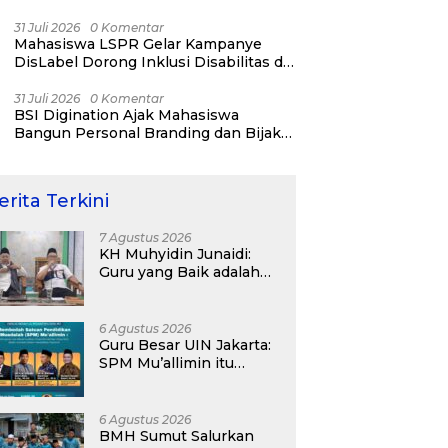
31 Juli 2026
0 Komentar
Mahasiswa LSPR Gelar Kampanye
DisLabel Dorong Inklusi Disabilitas di
Jakarta
31 Juli 2026
0 Komentar
BSI Digination Ajak Mahasiswa
Bangun Personal Branding dan Bijak
Bermedia Sosial Sejak Kuliah
erita Terkini
7 Agustus 2026
KH Muhyidin Junaidi:
Guru yang Baik adalah
Murobbi, bukan Sakadar
Mu’allim
6 Agustus 2026
Guru Besar UIN Jakarta:
SPM Mu’allimin itu
Bukan Entitas Sekolah
atau Madrasah
6 Agustus 2026
BMH Sumut Salurkan