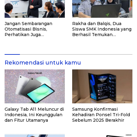
Jangan Sembarangan
Rakha dan Balqis, Dua
Otomatisasi Bisnis,
Siswa SMK Indonesia yang
Perhatikan Juga
Berhasil Temukan
Kualitasnya! Konsultasi
Kerentanan Sistem NASA
dengan Ahlinya di Sini!
Rekomendasi untuk kamu
Galaxy Tab A11 Meluncur di
Samsung Konfirmasi
Indonesia, Ini Keunggulan
Kehadiran Ponsel Tri-Fold
dan Fitur Utamanya
Sebelum 2025 Berakhir