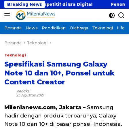
Langsung
 Gaji Kompetitif di Era Digital
Breaking News
Fenomena “Kabur
ke
konten
Beranda
News
Pendidikan
Olahraga
Teknologi
Lifest
Beranda
Teknologi
Teknologi
Spesifikasi Samsung Galaxy
Note 10 dan 10+, Ponsel untuk
Content Creator
Redaksi
23 Agustus 2019
Milenianews.com, Jakarta
– Samsung
hadir dengan produk terbarunya, Galaxy
Note 10 dan 10+ di pasar ponsel Indonesia.