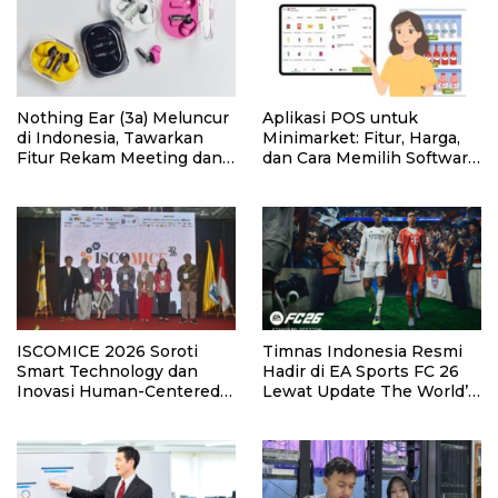
Nothing Ear (3a) Meluncur
Aplikasi POS untuk
di Indonesia, Tawarkan
Minimarket: Fitur, Harga,
Fitur Rekam Meeting dan
dan Cara Memilih Software
Transkrip Otomatis
yang Tepat
ISCOMICE 2026 Soroti
Timnas Indonesia Resmi
Smart Technology dan
Hadir di EA Sports FC 26
Inovasi Human-Centered
Lewat Update The World’s
untuk Masa Depan
Game.
Industri MICE