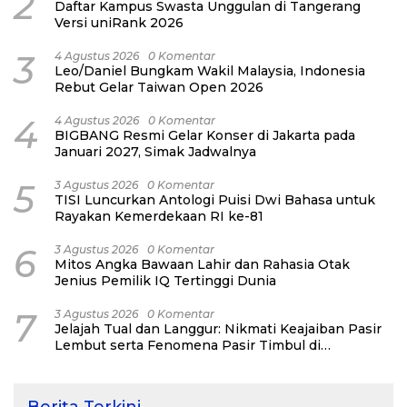
2
Daftar Kampus Swasta Unggulan di Tangerang
Versi uniRank 2026
3
4 Agustus 2026
0 Komentar
Leo/Daniel Bungkam Wakil Malaysia, Indonesia
Rebut Gelar Taiwan Open 2026
4
4 Agustus 2026
0 Komentar
BIGBANG Resmi Gelar Konser di Jakarta pada
Januari 2027, Simak Jadwalnya
5
3 Agustus 2026
0 Komentar
TISI Luncurkan Antologi Puisi Dwi Bahasa untuk
Rayakan Kemerdekaan RI ke-81
6
3 Agustus 2026
0 Komentar
Mitos Angka Bawaan Lahir dan Rahasia Otak
Jenius Pemilik IQ Tertinggi Dunia
7
3 Agustus 2026
0 Komentar
Jelajah Tual dan Langgur: Nikmati Keajaiban Pasir
Lembut serta Fenomena Pasir Timbul di
Kepulauan Kei