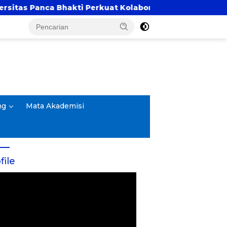
nca Bhakti Perkuat Kolaborasi Akademik Lewat Progra
ng
Mata Akademisi
file