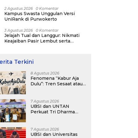
Tertinggi Dunia
2 Agustus 2026
0 Komentar
Kampus Swasta Unggulan Versi
UniRank di Purwokerto
3 Agustus 2026
0 Komentar
Jelajah Tual dan Langgur: Nikmati
Keajaiban Pasir Lembut serta
Fenomena Pasir Timbul di Kepulauan
Kei
erita Terkini
8 Agustus 2026
Fenomena “Kabur Aja
Dulu”: Tren Sesaat atau
Langkah Strategis
Membangun Masa
Depan?
7 Agustus 2026
UBSI dan UNTAN
Perkuat Tri Dharma
Lewat Kolaborasi
Akademik
7 Agustus 2026
UBSI dan Universitas