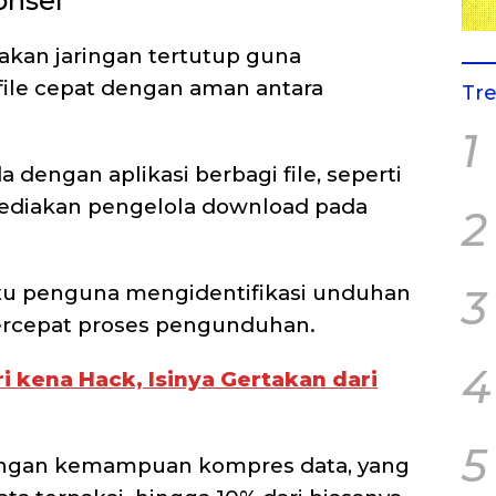
onsel
iakan jaringan tertutup guna
file cepat dengan aman antara
Tr
1
a dengan aplikasi berbagi file, seperti
 sediakan pengelola download pada
2
tu penguna mengidentifikasi unduhan
3
percepat proses pengunduhan.
4
 kena Hack, Isinya Gertakan dari
5
dengan kemampuan kompres data, yang