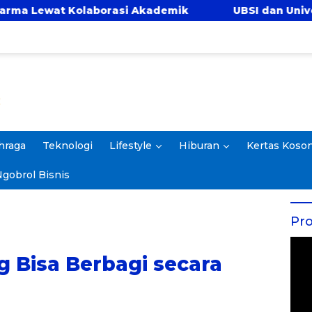
t Kolaborasi Akademik
UBSI dan Universitas Pa
hraga
Teknologi
Lifestyle
Hiburan
Kertas Koso
gobrol Bisnis
Pro
g Bisa Berbagi secara