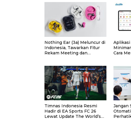
Nothing Ear (3a) Meluncur di
Aplikas
Indonesia, Tawarkan Fitur
Minimark
Rekam Meeting dan
Cara Me
Transkrip Otomatis
Tepat
Timnas Indonesia Resmi
Jangan
Hadir di EA Sports FC 26
Otomatis
Lewat Update The World’s
Perhatik
Game.
Konsulta
Sini!