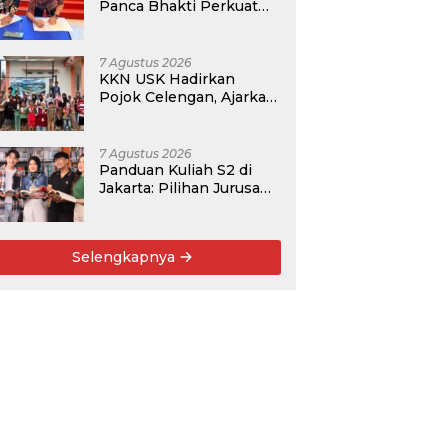
Panca Bhakti Perkuat
Kolaborasi Akademik
Lewat Program PKM
7 Agustus 2026
KKN USK Hadirkan
Pojok Celengan, Ajarkan
Anak Desa Pohroh
Gemar Menabung
7 Agustus 2026
Panduan Kuliah S2 di
Jakarta: Pilihan Jurusan,
Data Prospek, dan
Rekomendasi Kampus
Selengkapnya