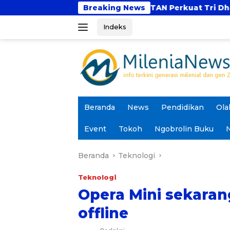
Langsung
epan?
UBSI dan UNTAN Perkuat Tri Dharma Lewa
Breaking News
ke
Indeks
konten
Beranda
News
Pendidikan
Ola
Event
Tokoh
Ngobrolin Buku
N
Beranda
Teknologi
Teknologi
Opera Mini sekaran
offline