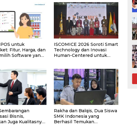
i POS untuk
ISCOMICE 2026 Soroti Smart
et: Fitur, Harga, dan
Technology dan Inovasi
milih Software yang
Human-Centered untuk
Masa Depan Industri MICE
 Sembarangan
Rakha dan Balqis, Dua Siswa
asi Bisnis,
SMK Indonesia yang
an Juga Kualitasnya!
Berhasil Temukan
si dengan Ahlinya di
Kerentanan Sistem NASA