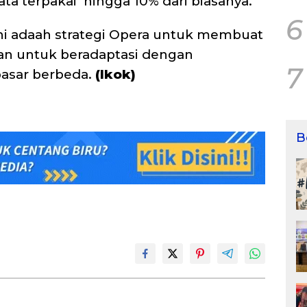
 terpakai hingga 10% dari biasanya.
6
ini adaah strategi Opera untuk membuat
an untuk beradaptasi dengan
7
asar berbeda.
(Ikok)
B