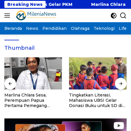
Langsung
ampus Pontianak Gelar PKM
Breaking News
Marlina Chlara Sesa
ke
konten
Beranda
News
Pendidikan
Olahraga
Teknologi
Lifest
Thumbnail
Marlina Chlara Sesa,
Tingkatkan Literasi,
Perempuan Papua
Mahasiswa UBSI Gelar
Pertama Pemegang
Donasi Buku untuk SD di
Lisensi Airbus A320
Bekasi pada Kegiatan BSI
Explore 2026