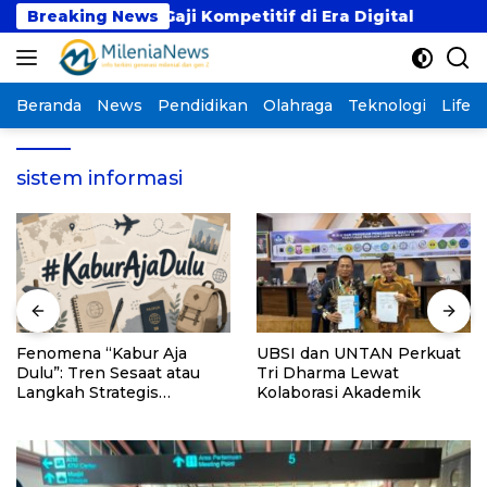
Langsung
an dengan Gaji Kompetitif di Era Digital
Breaking News
Fenomen
ke
konten
Beranda
News
Pendidikan
Olahraga
Teknologi
Lifest
sistem informasi
Fenomena “Kabur Aja
UBSI dan UNTAN Perkuat
Dulu”: Tren Sesaat atau
Tri Dharma Lewat
Langkah Strategis
Kolaborasi Akademik
Membangun Masa Depan?