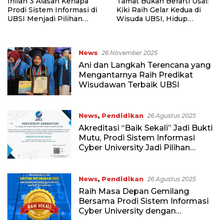
Inilah 3 Alasan Kenapa
Tamat Bukan Berarti Usai:
Prodi Sistem Informasi di
Kiki Raih Gelar Kedua di
UBSI Menjadi Pilihan
Wisuda UBSI, Hidup
Utama Banyak Mahasiswa
Dimulai Lagi!
News
26 November 2025
Ani dan Langkah Terencana yang
Mengantarnya Raih Predikat
Wisudawan Terbaik UBSI
News
,
Pendidikan
26 Agustus 2025
Akreditasi “Baik Sekali” Jadi Bukti
Mutu, Prodi Sistem Informasi
Cyber University Jadi Pilihan
Utama
News
,
Pendidikan
26 Agustus 2025
Raih Masa Depan Gemilang
Bersama Prodi Sistem Informasi
Cyber University dengan