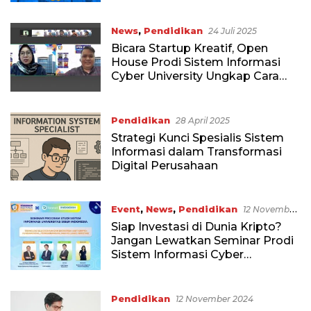
Akreditasi “Baik Sekali”
News
,
Pendidikan
24 Juli 2025
Bicara Startup Kreatif, Open
House Prodi Sistem Informasi
Cyber University Ungkap Cara
Ubah Tantangan Jadi Peluang
Pendidikan
28 April 2025
Strategi Kunci Spesialis Sistem
Informasi dalam Transformasi
Digital Perusahaan
Event
,
News
,
Pendidikan
12 November
2024
Siap Investasi di Dunia Kripto?
Jangan Lewatkan Seminar Prodi
Sistem Informasi Cyber
University!
Pendidikan
12 November 2024