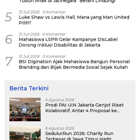
Tubuh Anak di Jatinegara “Berani Lindungi”
5
31 Juli 2026
0 Komentar
Luke Shaw vs Lewis Hall, Mana yang Man United
Pilih?
6
31 Juli 2026
0 Komentar
Mahasiswa LSPR Gelar Kampanye DisLabel
Dorong Inklusi Disabilitas di Jakarta
7
31 Juli 2026
0 Komentar
BSI Digination Ajak Mahasiswa Bangun Personal
Branding dan Bijak Bermedia Sosial Sejak Kuliah
Berita Terkini
6 Agustus 2026
Prodi PAI UIN Jakarta Genjot Riset
Kolaboratif, Antar 4 Proposal ke
Kompetisi BRIN 2026
6 Agustus 2026
SedulurRun 2026: Charity Run
Terbesar di Jawa Timur Hadir