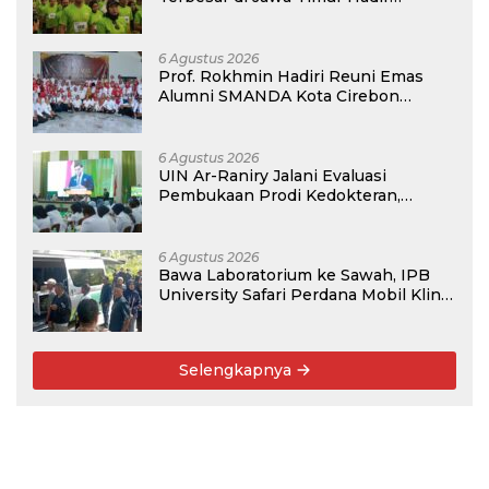
Kembali, Targetkan 3.000 Peserta
untuk Dukung Pendidikan Santri dan
Guru Honorer
6 Agustus 2026
Prof. Rokhmin Hadiri Reuni Emas
Alumni SMANDA Kota Cirebon
Angkatan 76: 50 Tahun Lalu Kita
Pernah Bersama
6 Agustus 2026
UIN Ar-Raniry Jalani Evaluasi
Pembukaan Prodi Kedokteran,
Target Terima Mahasiswa Baru
Tahun Ini
6 Agustus 2026
Bawa Laboratorium ke Sawah, IPB
University Safari Perdana Mobil Klinik
Tanaman
Selengkapnya