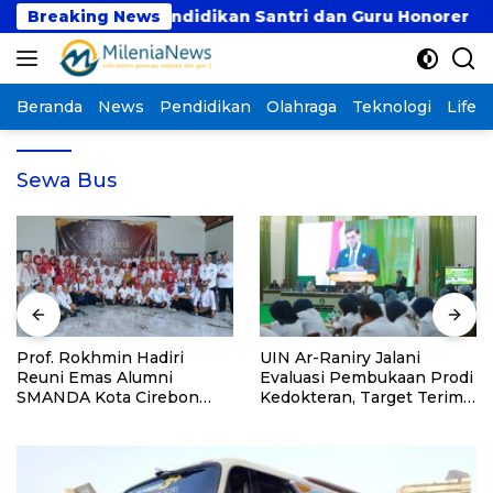
Langsung
ntuk Dukung Pendidikan Santri dan Guru Honorer
Breaking News
ke
konten
Beranda
News
Pendidikan
Olahraga
Teknologi
Lifest
Sewa Bus
Prof. Rokhmin Hadiri
UIN Ar-Raniry Jalani
Reuni Emas Alumni
Evaluasi Pembukaan Prodi
SMANDA Kota Cirebon
Kedokteran, Target Terima
Angkatan 76: 50 Tahun
Mahasiswa Baru Tahun Ini
Lalu Kita Pernah Bersama