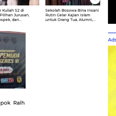
 Kuliah S2 di
Sekolah Bosowa Bina Insani
Cara 
 Pilihan Jurusan,
Rutin Gelar Kajian Islam
Spea
ospek, dan
untuk Orang Tua, Alumni,
ndasi Kampus
dan Masyarakat Umum
Ad
epok Raih