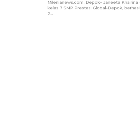
International Karate Champ
Milenianews.com, Depok– Janeeta Khairina 
kelas 7 SMP Prestasi Global-Depok, berhasil
2…