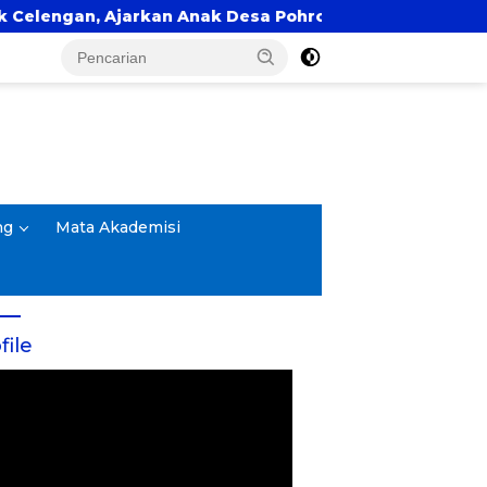
an, Ajarkan Anak Desa Pohroh Gemar Menabung
ng
Mata Akademisi
file