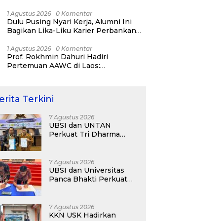
Bisnis ERP, AI, dan Pentingnya
Network Alumni
1 Agustus 2026
0 Komentar
Dulu Pusing Nyari Kerja, Alumni Ini
Bagikan Lika-Liku Karier Perbankan
Hingga Nostalgia di UBSI Alumni Padel
Day 2026
1 Agustus 2026
0 Komentar
Prof. Rokhmin Dahuri Hadiri
Pertemuan AAWC di Laos:
Memperkuat Kerja Sama Asia-Pasifik
untuk Ketahanan Air dan Iklim
erita Terkini
7 Agustus 2026
UBSI dan UNTAN
Perkuat Tri Dharma
Lewat Kolaborasi
Akademik
7 Agustus 2026
UBSI dan Universitas
Panca Bhakti Perkuat
Kolaborasi Akademik
Lewat Program PKM
7 Agustus 2026
KKN USK Hadirkan