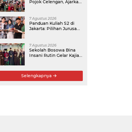
Pojok Celengan, Ajarkan
Anak Desa Pohroh
Gemar Menabung
7 Agustus 2026
Panduan Kuliah S2 di
Jakarta: Pilihan Jurusan,
Data Prospek, dan
Rekomendasi Kampus
7 Agustus 2026
Sekolah Bosowa Bina
Insani Rutin Gelar Kajian
Islam untuk Orang Tua,
Alumni, dan Masyarakat
Umum
Selengkapnya