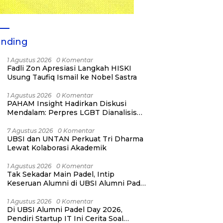
ending
1 Agustus 2026
0 Komentar
Fadli Zon Apresiasi Langkah HISKI
Usung Taufiq Ismail ke Nobel Sastra
1 Agustus 2026
0 Komentar
PAHAM Insight Hadirkan Diskusi
Mendalam: Perpres LGBT Dianalisis
sebagai Strategi Pertahanan Negara
Bukan Ancaman Individual
7 Agustus 2026
0 Komentar
UBSI dan UNTAN Perkuat Tri Dharma
Lewat Kolaborasi Akademik
1 Agustus 2026
0 Komentar
Tak Sekadar Main Padel, Intip
Keseruan Alumni di UBSI Alumni Padel
Day 2026!
1 Agustus 2026
0 Komentar
Di UBSI Alumni Padel Day 2026,
Pendiri Startup IT Ini Cerita Soal