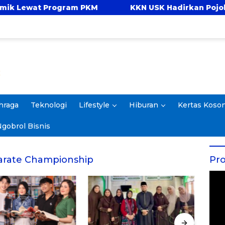
at Program PKM
KKN USK Hadirkan Pojok Celeng
hraga
Teknologi
Lifestyle
Hiburan
Kertas Koso
gobrol Bisnis
Karate Championship
Pro