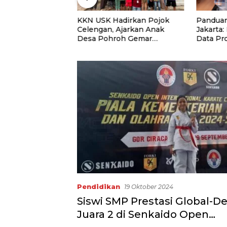
niversitas Panca
KKN USK Hadirkan Pojok
Panduan
uat Kolaborasi
Celengan, Ajarkan Anak
Jakarta:
Lewat Program
Desa Pohroh Gemar
Data Pr
Menabung
Rekome
Pendidikan
19 Oktober 2024
Siswi SMP Prestasi Global-D
Juara 2 di Senkaido Open