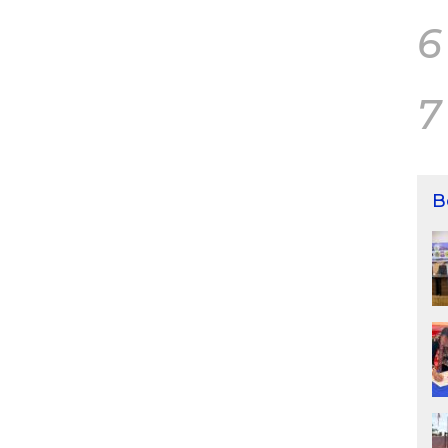
6
7
B